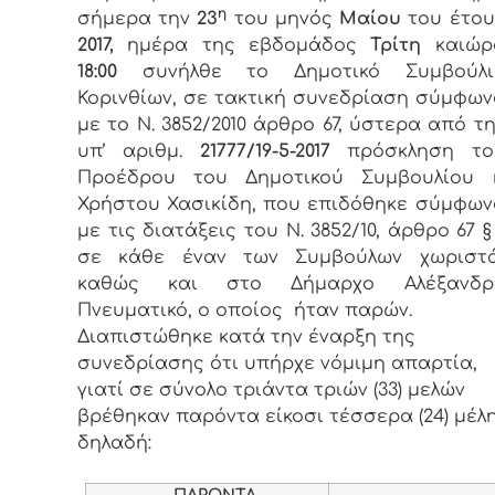
η
σήμερα την
23
του μηνός
Μαίου
του έτου
2017,
ημέρα της εβδομάδος
Τρίτη
καιώρ
18:00
συνήλθε το Δημοτικό Συμβούλι
Κορινθίων, σε τακτική συνεδρίαση σύμφων
με το Ν. 3852/2010 άρθρο 67, ύστερα από τ
υπ’ αριθμ.
21777/19-5-2017
πρόσκληση το
Προέδρου του Δημοτικού Συμβουλίου κ
Χρήστου Χασικίδη, που επιδόθηκε σύμφων
με τις διατάξεις του Ν. 3852/10, άρθρο 67 §
σε κάθε έναν των Συμβούλων χωριστ
καθώς και στο Δήμαρχο Αλέξανδρ
Πνευματικό, ο οποίος ήταν παρών.
Διαπιστώθηκε κατά την έναρξη της
συνεδρίασης ότι υπήρχε νόμιμη απαρτία,
γιατί σε σύνολο τριάντα τριών (33) μελών
βρέθηκαν παρόντα είκοσι τέσσερα (24) μέλη
δηλαδή:
ΠΑΡΟΝΤΑ