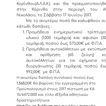
Κορίνθου(Α.Λ.Α.Κ.) και θα πραγματοποιηθ
στην Κόρινθο στην περιοχή του Αγ
Νικολάου, το Σάββατο 17 Ιουνίου 2017.
Με το ανωτέρω ποσό θα καλυφθούν οι
κάτωθι δαπάνες :
Προμήθεια ενημερωτικού τρίπτυχο
υλικού (1.000 τεμάχια) και αφισών (3
τεμάχια), ποσού έως 573,00€ με Φ.Π.Α.
Προμήθεια αυτοκόλλητων με εκτύπωσ
και αρίθμηση (65 ζεύγη) κα
αυτοκόλλητων για τα οχήματα τη
διοργάνωσης (30 τεμάχια), ποσού έω
992,00€ με Φ.Π.Α.
Η ανωτέρω δαπάνη συνολικού ποσού έως
1.565
,00
€
θα βαρύνει την εγγεγραμμένη στο
Προϋπολογισμό έτους 2017 πίστωση με ΚΑ
15/6472.0001 και τίτλο «Έξοδα αθλητικών
δραστηριοτήτων»
Ψηφίζει τη διάθεση της ανωτέρω σχετικής