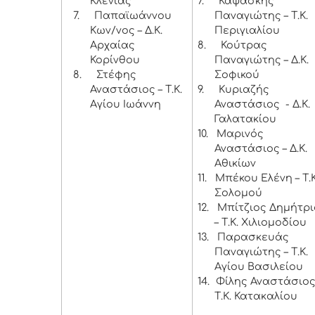
Κλένιας
7.
Καψάσκης
7.
Παπαϊωάννου
Παναγιώτης – Τ.Κ.
Κων/νος – Δ.Κ.
Περιγιαλίου
Αρχαίας
8.
Κούτρας
Κορίνθου
Παναγιώτης – Δ.Κ.
8.
Στέφης
Σοφικού
Αναστάσιος – Τ.Κ.
9.
Κυριαζής
Αγίου Ιωάννη
Αναστάσιος - Δ.Κ.
Γαλατακίου
10.
Μαρινός
Αναστάσιος – Δ.Κ.
Αθικίων
11.
Μπέκου Ελένη – Τ.
Σολομού
12.
Μπίτζιος Δημήτρι
– Τ.Κ. Χιλιομοδίου
13.
Παρασκευάς
Παναγιώτης – Τ.Κ.
Αγίου Βασιλείου
14.
Φίλης Αναστάσιος
Τ.Κ. Κατακαλίου