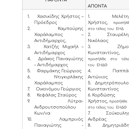
ΑΠΟΝΤΑ
1.
Χασικίδης Χρήστος –
1. Μελέτη
Πρόεδρος
Χρήστος,
προσήλ
2. Καμπούρης
στο τέλος του ΕΗΔ
Χαράλαμπος –
2. Σταυρέλη
Αντιδήμαρχος,
Νικόλαος
3. Χατζής Μιχαήλ –
3. Ζήμο
Αντιδήμαρχος
Κωνσταντίνος,
4.
Δράκος Παναγιώτης
προσήλθε στο τέλο
– Αντιδήμαρχος
του ΕΗΔΘ
5.
Φαρμάκης Γεώργιος
4. Παππά
6.
Ντιγκιρλάκης
Αντώνιος
Χαράλαμπος
5. Δημητρόπουλο
7.
Οικονόμου Γεώργιος
Κωνσταντίνος
8.
Κεφάλας Σταύρος
6. Κορδώσης
9.
Λύτρα-
Χρήστος,
προσήλθε
Ανδρουτσοπούλου
στο τέλος του ΕΗΔΘ
Κων/να
7. Σούκουλη
10.
Λαμπρινός
Ανδρέας
Παναγιώτης -
8. Δημητριάδη