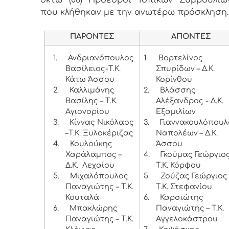
που κλήθηκαν με την ανωτέρω πρόσκληση
ΠΑΡΟΝΤΕΣ
ΑΠΟΝΤΕΣ
1.
Ανδριανόπουλος
1.
Βορτελίνος
Βασίλειος-Τ.Κ.
Σπυρίδων – Δ.Κ.
Κάτω Άσσου
Κορίνθου
2.
Καλλιμάνης
2.
Βλάσσης
Βασίλης – Τ.Κ.
Αλέξανδρος - Δ.Κ.
Αγιονορίου
Εξαμιλίων
3.
Κίννας Νικόλαος
3.
Γιαννακουλόπουλ
–Τ.Κ. Ξυλοκέριζας
Ναπολέων – Δ.Κ.
4.
Κουλούκης
Άσσου
Χαράλαμπος –
4.
Γκούμας Γεώργιος
Δ.Κ. Λεχαίου
Τ.Κ. Κόρφου
5.
Μιχαλόπουλος
5.
Ζούζας Γεώργιος 
Παναγιώτης – Τ.Κ.
Τ.Κ. Στεφανίου
Κουταλά
6.
Καρσιώτης
6.
Μπακλώρης
Παναγιώτης – Τ.Κ.
Παναγιώτης – Τ.Κ.
Αγγελοκάστρου