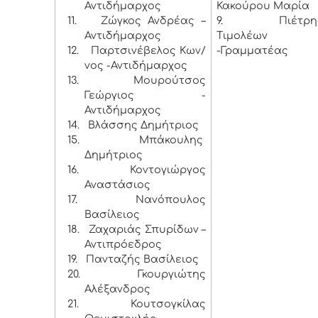
Αντιδήμαρχος
Κακούρου Μαρία
11.
Ζώγκος Ανδρέας –
9. Πιέτρη
Αντιδήμαρχος
Τιμολέων
12.
Παρτσινέβελος Κων/
-Γραμματέας
νος -Αντιδήμαρχος
13.
Μουρούτσος
Γεώργιος -
Αντιδήμαρχος
14.
Βλάσσης Δημήτριος
15.
Μπάκουλης
Δημήτριος
16.
Κοντογιώργος
Αναστάσιος
17.
Νανόπουλος
Βασίλειος
18.
Ζαχαριάς Σπυρίδων –
Αντιπρόεδρος
19.
Πανταζής Βασίλειος
20.
Γκουργιώτης
Αλέξανδρος
21.
Κουτσογκίλας