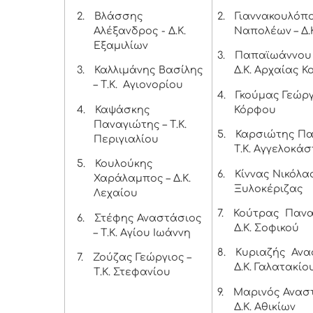
2.
Βλάσσης
2.
Γιαννακουλόπ
Αλέξανδρος - Δ.Κ.
Ναπολέων – Δ.
Εξαμιλίων
3.
Παπαϊωάννου 
3.
Καλλιμάνης Βασίλης
Δ.Κ. Αρχαίας Κ
– Τ.Κ. Αγιονορίου
4.
Γκούμας Γεώργι
4.
Καψάσκης
Κόρφου
Παναγιώτης – Τ.Κ.
5.
Καρσιώτης Πα
Περιγιαλίου
Τ.Κ. Αγγελοκά
5.
Κουλούκης
6.
Κίννας Νικόλαο
Χαράλαμπος – Δ.Κ.
Ξυλοκέριζας
Λεχαίου
7.
Κούτρας Πανα
6.
Στέφης Αναστάσιος
Δ.Κ. Σοφικού
– Τ.Κ. Αγίου Ιωάννη
8.
Κυριαζής Ανα
7.
Ζούζας Γεώργιος –
Δ.Κ. Γαλατακίο
Τ.Κ. Στεφανίου
9.
Μαρινός Αναστ
Δ.Κ. Αθικίων