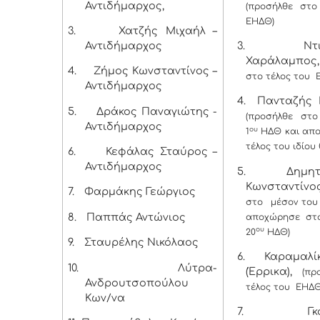
Αντιδήμαρχος,
(προσήλθε στο
ΕΗΔΘ)
3.
Χατζής Μιχαήλ –
Αντιδήμαρχος
3.
Ντιγκ
Χαράλαμπος,
4.
Ζήμος Κωνσταντίνος –
στο τέλος του 
Αντιδήμαρχος
4.
Πανταζής Β
5.
Δράκος Παναγιώτης -
(προσήλθε στο
Αντιδήμαρχος
ου
1
ΗΔΘ και απ
τέλος του ιδίου
6.
Κεφάλας Σταύρος –
Αντιδήμαρχος
5.
Δημητρ
Κωνσταντίνο
7.
Φαρμάκης Γεώργιος
στο μέσον του
8.
Παππάς Αντώνιος
αποχώρησε στο
ου
20
ΗΔΘ)
9.
Σταυρέλης Νικόλαος
6.
Καραμαλί
10.
Λύτρα-
(Έρρικα),
(πρ
Ανδρουτσοπούλου
τέλος του ΕΗΔΘ
Κων/να
7.
Γκου