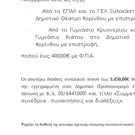
·
Από το ΕΠΑΛ και το ΓΕΛ Ξυλοκάσ
Δημοτικό Θέατρο Κορίνθου με επιστρ
·
Από το Γυμνάσιο Κρυονερίου κ
Γυμνάσιο Κιάτου στο Δημοτικό
Κορίνθου με επιστροφή,
ποσού έως 400,00€ με Φ.Π.Α.
Οι ανωτέρω δαπάνες συνολικού ποσού έως
3.450,00€
θα
την εγγεγραμμένη στον Δημοτικό Προϋπολογισμό έ
πίστωση με Κ.Α.
00/6441.0001 και τίτλο «Συμμ
συνέδρια - συναντήσεις και διαλέξεις».
Ψηφίζει τη διάθεση της ανωτέρω σχετικής πίστωσης
συνολικού ποσού