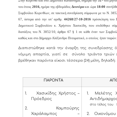
Στην Κόρινθο και στο Δημοτικό Κατάστημα, σήμερα την
31
του μην
του έτους
2016,
ημέρα της εβδομάδος
Δευτέρα
και
ώρα
18:00
συνήλθε
Συμβούλιο Κορινθίων, σε τακτική συνεδρίαση σύμφωνα με το Ν. 385
67, ύστερα από την υπ’ αριθμ.
44268/27-10-2016
πρόσκληση του Π
Δημοτικού Συμβουλίου κ. Χρήστου Χασικίδη, που επιδόθηκε σύ
διατάξεις του Ν. 3852/10, άρθρο 67 § 1 σε κάθε έναν των Συμβο
καθώς και στο Δήμαρχο Αλέξανδρο Πνευματικό, ο οποίος ήταν παρών.
Διαπιστώθηκε κατά την έναρξη της συνεδρίασης ό
νόμιμη απαρτία, γιατί σε σύνολο τριάντα τριών (
βρέθηκαν παρόντα είκοσι τέσσερα (24) μέλη, δηλαδή:
ΠΑΡΟΝΤΑ
ΑΠΟΝ
1.
Χασικίδης Χρήστος –
1.
Μελέτης Χ
Πρόεδρος
Αντιδήμαρχο
στο τέλος του
2.
Καμπούρης
Χαράλαμπος –
2.
Οικονόμου 