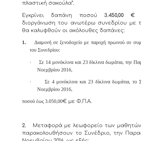
πλαστική σακούλα”.
Εγκρίνει δαπάνη ποσού
3.450,00 €
γ
διοργάνωση του ανωτέρω συνεδρίου με 
θα καλυφθούν οι ακόλουθες δαπάνες:
1.
Διαμονή σε ξενοδοχείο με παροχή πρωινού σε συμ
του Συνεδρίου:
·
Σε 14 μονόκλινα και 23 δίκλινα δωμάτια, την Π
Νοεμβρίου 2016,
·
Σε 4 μονόκλινα και 23 δίκλινα δωμάτια, το 
Νοεμβρίου 2016,
ποσού έως 3.050,00
€ με Φ.Π.Α.
2.
Μεταφορά με λεωφορείο των μαθητών
παρακολουθήσουν το Συνέδριο, την Παρα
Νοεμβρίου 2016, ως εξής: