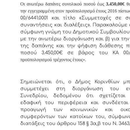
Οι ανωτέρω δαπάνες συνολικού ποσού έως
3.450,00€
θα
την εγγεγραμμένη στον προϋπολογισμό έτους 2016 πίστω
00/6441.0001 και τίτλο «Συμμετοχές σε σ
συναντήσεις και διαλέξεις». Παρακαλούμε α
σύμφωνη γνώμη του Δημοτικού Συμβουλίου
με την ανωτέρω διοργάνωση και β) για την
της δαπάνης και την ψήφιση διάθεσης 
ποσού 3.450,00€ σε βάρος του ΚΑ 00/6
προϋπολογισμού τρέχοντος έτους
».
Σημειώνεται ότι, ο Δήμος Κορινθίων μ
συμμετέχει στη διοργάνωση του ε
Συνεδρίου, δεδομένου ότι σχετίζεται
εδαφική του περιφέρεια και συνδέεται
προαγωγή των κοινωνικών και οικο
συμφερόντων των κατοίκων του, σύμφων
διατάξεις του άρθρου 158 § 3α,β του Ν. 3463