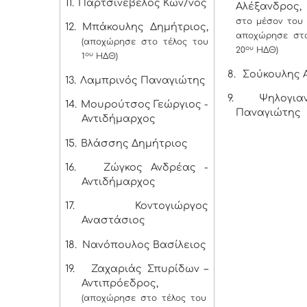
11.
Παρτσινέβελος Κων/νος
Αλέξανδρο
στο μέσον του 
12.
Μπάκουλης Δημήτριος,
αποχώρησε στο
(αποχώρησε στο τέλος του
ου
20
ΗΔΘ)
ου
1
ΗΔΘ)
8.
Σούκουλης 
13.
Λαμπρινός Παναγιώτης
9.
Ψηλογιαν
14.
Μουρούτσος Γεώργιος -
Παναγιώτης
Αντιδήμαρχος
15.
Βλάσσης Δημήτριος
16.
Ζώγκος Ανδρέας -
Αντιδήμαρχος
17.
Κοντογιώργος
Αναστάσιος
18.
Νανόπουλος Βασίλειος
19.
Ζαχαριάς Σπυρίδων –
Αντιπρόεδρος,
(αποχώρησε στο τέλος του