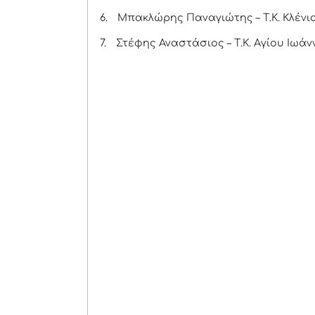
6.
Μπακλώρης Παναγιώτης – Τ.Κ. Κλένι
7.
Στέφης Αναστάσιος – Τ.Κ. Αγίου Ιωάν