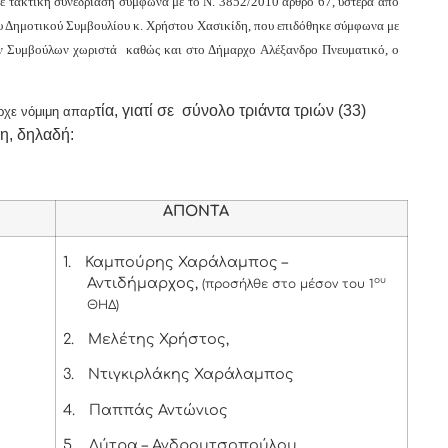
ε τακτική συνεδρίαση σύμφωνα με το Ν. 3852/2010 άρθρο 67, ύστερα από
 Δημοτικού Συμβουλίου κ. Χρήστου Χασικίδη, που επιδόθηκε σύμφωνα με
 των Συμβούλων χωριστά καθώς και στο Δήμαρχο Αλέξανδρο Πνευματικό, ο
τία, γιατί σε σύνολο τριάντα τριών (33)
ρχε νόμιμη απαρ
η, δηλαδή:
ΑΠΟΝΤΑ
1.
Καμπούρης Χαράλαμπος –
Αντιδήμαρχος,
ου
(προσήλθε στο μέσον του 1
ΘΗΔ)
2.
Μελέτης Χρήστος,
3.
Ντιγκιρλάκης Χαράλαμπος
4.
Παππάς Αντώνιος
5.
Λύτρα – Ανδρουτσοπούλου