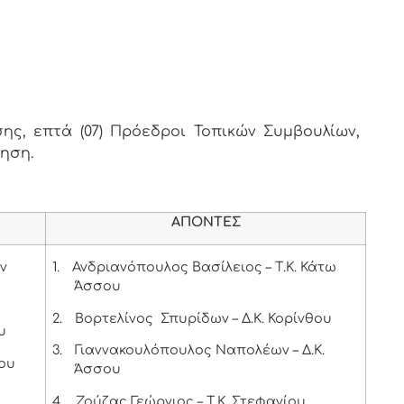
ς, επτά (07) Πρόεδροι Τοπικών Συμβουλίων,
ληση.
ΑΠΟΝΤΕΣ
ων
1.
Ανδριανόπουλος Βασίλειος – Τ.Κ. Κάτω
Άσσου
2.
Βορτελίνος Σπυρίδων – Δ.Κ. Κορίνθου
υ
3.
Γιαννακουλόπουλος Ναπολέων – Δ.Κ.
ου
Άσσου
4.
Ζούζας Γεώργιος – Τ.Κ. Στεφανίου