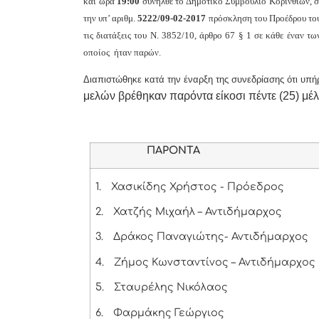
και
ώρα
19:00
συνήλθε το Δημοτικό Συμβούλιο Κορινθίων, σ
την υπ’ αριθμ.
5222/09-
02-2017
πρόσκληση του Προέδρου του
τις διατάξεις του Ν. 3852/10, άρθρο 67 § 1 σε κάθε έναν
οποίος ήταν παρών.
Διαπιστώθηκε κατά την έναρξη της συνεδρίασης ότι υπή
μελών βρέθηκαν παρόντα είκοσι πέντε (25) μέλ
ΠΑΡΟΝΤΑ
1.
Χασικίδης Χρήστος - Πρόεδρος
2.
Χατζής Μιχαήλ – Αντιδήμαρχος
3.
Δράκος Παναγιώτης- Αντιδήμαρχος
4.
Ζήμος Κωνσταντίνος – Αντιδήμαρχος
5.
Σταυρέλης Νικόλαος
6.
Φαρμάκης Γεώργιος