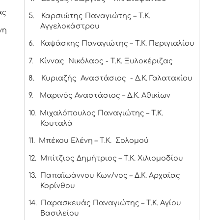
ας
5.
Καρσιώτης Παναγιώτης – Τ.Κ.
Αγγελοκάστρου
νη
6.
Καψάσκης Παναγιώτης – Τ.Κ. Περιγιαλίου
7.
Κίννας Νικόλαος - Τ.Κ. Ξυλοκέριζας
8.
Κυριαζής Αναστάσιος - Δ.Κ. Γαλατακίου
9.
Μαρινός Αναστάσιος – Δ.Κ. Αθικίων
10.
Μιχαλόπουλος Παναγιώτης – Τ.Κ.
Κουταλά
11.
Μπέκου Ελένη – Τ.Κ. Σολομού
12.
Μπίτζιος Δημήτριος – Τ.Κ. Χιλιομοδίου
13.
Παπαϊωάννου Κων/νος – Δ.Κ. Αρχαίας
Κορίνθου
14.
Παρασκευάς Παναγιώτης – Τ.Κ. Αγίου
Βασιλείου