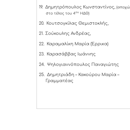
19.
Δημητρόπουλος Κωνσταντίνος,
(αποχ
ου
στο τέλος του 4
ΗΔΘ)
20.
Κουτσογκίλας Θεμιστοκλής,
21.
Σούκουλης Ανδρέας,
22.
Καραμαλίκη Μαρία (Έρρικα)
23.
Καρασάββας Ιωάννης
24.
Ψηλογιαννόπουλος Παναγιώτης
25.
Δημητριάδη – Κακούρου Μαρία –
Γραμματέας