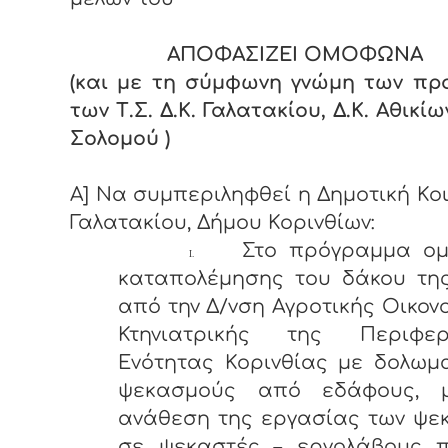
ΑΠΟΦΑΣΙΖΕΙ ΟΜΟΦΩΝΑ
(και με τη σύμφωνη γνώμη των πρ
των Τ.Σ. Δ.Κ. Γαλατακίου, Δ.Κ. Αθικίω
Σολομού )
Α] Να συμπεριληφθεί η Δημοτική Κο
Γαλατακίου, Δήμου Κορινθίων:
Στο πρόγραμμα ομ
I.
καταπολέμησης του δάκου της
από την Δ/νση Αγροτικής Οικον
Κτηνιατρικής της Περιφερ
Ενότητας Κορινθίας με δολωμ
ψεκασμούς από εδάφους, 
ανάθεση της εργασίας των ψε
σε ψεκαστές – εργολάβους 