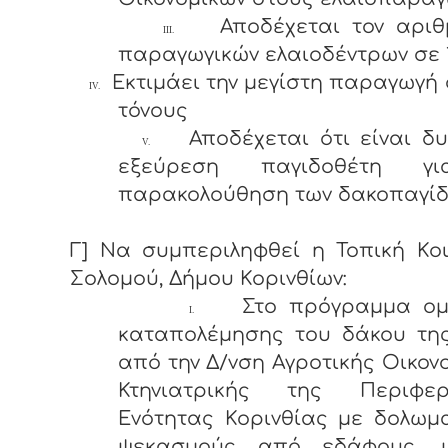
Αποδέχεται τον αριθ
III.
παραγωγικών ελαιοδέντρων σε 1
Εκτιμάει την μεγίστη παραγωγή σ
IV.
τόνους
Αποδέχεται ότι είναι δ
V.
εξεύρεση παγιδοθέτη γ
παρακολούθηση των δακοπαγίδ
Γ] Να συμπεριληφθεί η Τοπική Κο
Σολομού, Δήμου Κορινθίων:
Στο πρόγραμμα ομ
I.
καταπολέμησης του δάκου της
από την Δ/νση Αγροτικής Οικον
Κτηνιατρικής της Περιφερ
Ενότητας Κορινθίας με δολωμ
ψεκασμούς από εδάφους, 