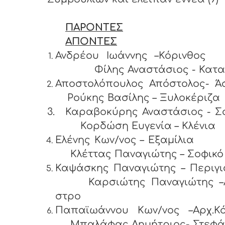
ΠΑΡΟΝΤΕΣ
ΑΠΟΝΤΕΣ
Ανδρέου Ιωάννης –Κόρ
Φίλης Αναστάσιος - Κατα
Αποστολόπουλος Απόστολος-
Ρούκης Βασίλης – Ξυλοκέριζα
3.
Καραβοκύρης Αναστάσιος - Σ
Κορδώση Ευγενία – Κλένια
Ελένης Κων/νος – Εξα
Κλέττας Παναγιώτης – Σοφικό
Καψάσκης Παναγιώτης – Περ
Καρσιώτης Παναγιώτης –Α
στρο
Παπαϊωάννου Κων/νος –Αρχ.Κό
Μπαλάφας Δημήτριος- Στεφά