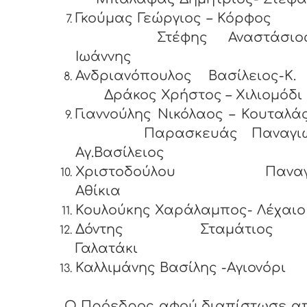
Γκούμας Γεώργιος – Κ
Στέφης Αναστάσιος 
Ιωάννης
Ανδριανόπουλος Βασίλειος-K.
Δράκος Χρήστος – Χιλιομόδι
Γιαννούλης Νικόλαος – Κο
Παρασκευάς Παναγιώ
Αγ.Βασίλειος
Χριστοδούλου Παναγι
Αθίκια
Κουλούκης Χαράλαμπος- Λέχαιο
Δόντης Σταμάτι
Γαλατ
Καλλιμάνης Βασίλης -Αγιονόρι
Ο Πρόεδρος αφού διαπίστωσε απ