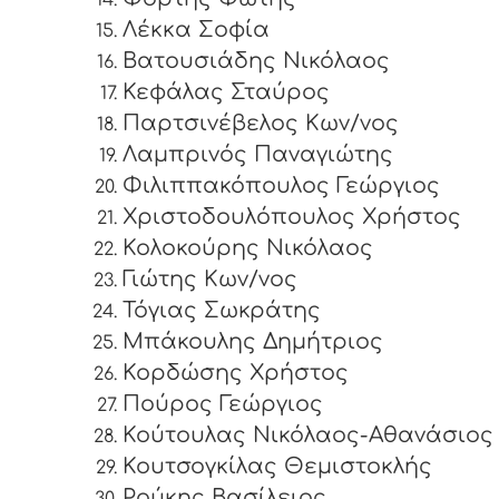
Λέκκα Σοφία
Βατουσιάδης Νικόλαος
Κεφάλας Σταύρος
Παρτσινέβελος Κων/νος
Λαμπρινός Παναγιώτης
Φιλιππακόπουλος Γεώργιος
Χριστοδουλόπουλος Χρήστος
Κολοκούρης Νικόλαος
Γιώτης Κων/νος
Τόγιας Σωκράτης
Μπάκουλης Δημήτριος
Κορδώσης Χρήστος
Πούρος Γεώργιος
Κούτουλας Νικόλαος-Αθανάσιος
Κουτσογκίλας Θεμιστοκλής
Ρούκης Βασίλειος