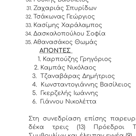
Ζαχαριάς Σπυρίδων
Τσάκωνας Γεώργιος
Κασίμης Χαράλαμπος
Δασκαλοπούλου Σοφία
Αθανασάκος Θωμάς
ΑΠΟΝΤΕΣ
1. Καρπούζης Γρηγόριος
2. Καμπάς Νικόλαος
3.
Τζαναβάρας Δημήτριος
4.
Κωνσταντογιάννης Βασίλειος
5.
Γκερζελής Ιωάννης
6.
Γιάννου Νικολέττα
Στη συνεδρίαση επίσης παρευρ
δέκα τρεις (13) Πρόεδροι Τ
Συμβουλίων και έλειπαν εννέα (9)