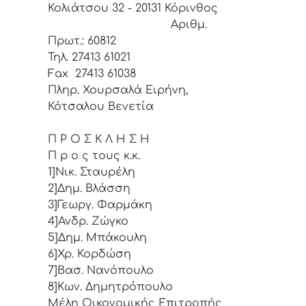
Κολιάτσου 32 - 20131 Κόρινθος
Αριθμ.
Πρωτ.: 60812
Τηλ. 27413 61021
Fax 27413 61038
Πληρ. Χουρσαλά Ειρήνη,
Κότσαλου Βενετία
Π Ρ Ο Σ Κ Λ Η Σ Η
Π ρ ο ς τους κ.κ.
1]Νικ. Σταυρέλη
2]Δημ. Βλάσση
3]Γεωργ. Φαρμάκη
4]Ανδρ. Ζώγκο
5]Δημ. Μπάκουλη
6]Χρ. Κορδώση
7]Βασ. Νανόπουλο
8]Κων. Δημητρόπουλο
Μέλη Οικονομικής Επιτροπής