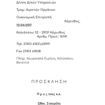
Δ/νση Δ/κών Υπηρεσιών
Τμημ. Αιρετών Οργάνων
Οικονομική Επιτροπή
Κόρινθος
,
13
-0
4
-2017
Κολιάτσου 32 - 20131 Κόρινθος
Αριθμ. Πρωτ.:
16141
Τηλ. 27413 61021
,61099
Fax
27413 61038
Πληρ. Χουρσαλά Ειρήνη, Κότσαλου
Βενετία
Π Ρ Ο Σ Κ Λ Η Σ Η
Π ρ ο ς τους κ.κ.
1]Νικ. Σταυρέλη