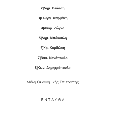
2]Δημ. Βλάσση
3]Γεωργ. Φαρμάκη
4]Ανδρ. Ζώγκο
5]Δημ. Μπάκουλη
6]Χρ. Κορδώση
7]Βασ. Νανόπουλο
8]Κων. Δημητρόπουλο
Μέλη Οικονομικής Επιτροπής
Ε Ν Τ Α Υ Θ Α