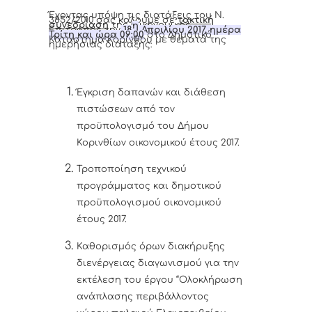
Έχοντας υπόψη τις διατάξεις του Ν.
3852/2010 σας καλούμε σε
τακτική
συνεδρίαση
της Οικονομικής
η
Επιτροπής την
18
Απριλίου 2017, ημέρα
Τρίτη και ώρα 09:00
στο Δημοτικό
Κατάστημα Κορίνθου με θέματα της
ημερήσιας διάταξης:
Έγκριση δαπανών και διάθεση
πιστώσεων από τον
προϋπολογισμό του Δήμου
Κορινθίων οικονομικού έτους 2017.
Τροποποίηση τεχνικού
προγράμματος και δημοτικού
προϋπολογισμού οικονομικού
έτους 2017.
Καθορισμός όρων διακήρυξης
διενέργειας διαγωνισμού για την
εκτέλεση του έργου “Ολοκλήρωση
ανάπλασης περιβάλλοντος