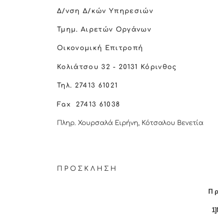
Δ/νση Δ/κών Υπηρεσιών
Τμημ. Αιρετών Οργάνων
Οικονομική Επιτροπή
Κολιάτσου 32 - 20131 Κόρινθος
Τηλ. 27413 61021
Fax
27413 61038
Πληρ. Χουρσαλά Ειρήνη, Κότσαλου Βενετία
Π Ρ Ο Σ Κ Λ Η Σ Η
Π ρ
1]