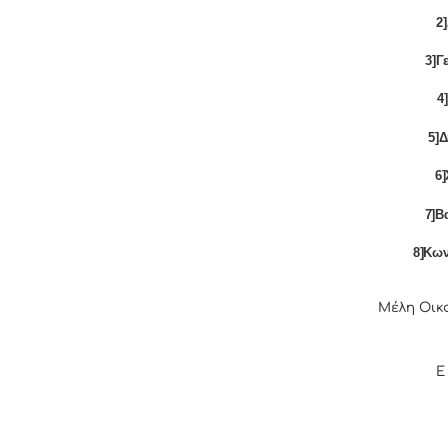
2
3]Γ
4
5]
6
7]Β
8]Κω
Μέλη Οικ
Ε