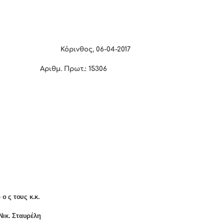
Κόρινθος,
06
-0
4
-2017
Αριθμ. Πρωτ.:
15306
 ο ς τους κ.κ.
Νικ. Σταυρέλη