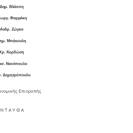
]Δημ. Βλάσση
εωργ. Φαρμάκη
]Ανδρ. Ζώγκο
Δημ. Μπάκουλη
]Χρ. Κορδώση
ασ. Νανόπουλο
ν. Δημητρόπουλο
ονομικής Επιτροπής
 Ν Τ Α Υ Θ Α