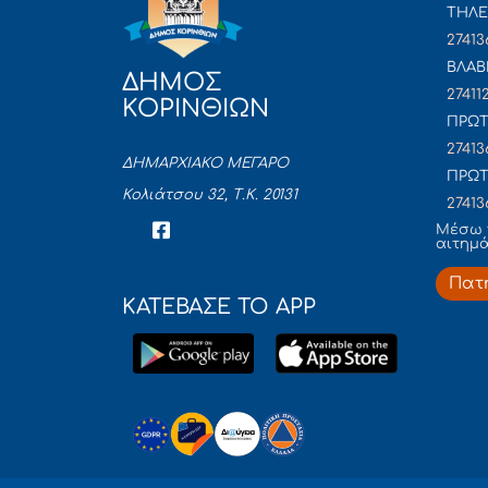
ΤΗΛΕ
27413
ΒΛΑΒ
ΔΗΜΟΣ
27411
ΚΟΡΙΝΘΙΩΝ
ΠΡΩΤ
27413
ΔΗΜΑΡΧΙΑΚΟ ΜΕΓΑΡΟ
ΠΡΩΤ
Κολιάτσου 32, Τ.Κ. 20131
27413
Mέσω 
αιτημ
Πατ
ΚΑΤΕΒΑΣΕ ΤΟ APP