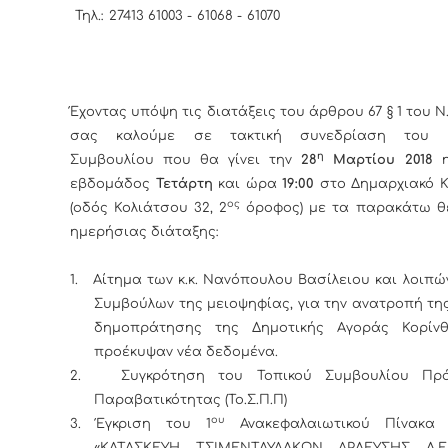
Τηλ.: 27413 61003 - 61068 -
Έχοντας υπόψη τις διατάξεις του άρθρου 67 § 1 του Ν.
σας καλούμε σε τακτική συνεδρίαση του Δ
η
Συμβουλίου που θα γίνει την
28
Μαρτίου 2018
εβδομάδος
Τετάρτη
και ώρα
19:00
στο Δημαρχιακό 
ος
(οδός Κολιάτσου 32, 2
όροφος) με τα παρακάτω θ
ημερήσιας διάταξης:
1.
Αίτημα των κ.κ. Νανόπουλου Βασίλειου και λοιπώ
Συμβούλων της μειοψηφίας, για την ανατροπή τ
δημοπράτησης της Δημοτικής Αγοράς Κορίνθ
προέκυψαν νέα δεδομένα.
2.
Συγκρότηση του Τοπικού Συμβουλίου Πρ
Παραβατικότητας (Το.Σ.Π.Π)
ου
3.
Έγκριση του 1
Ανακεφαλαιωτικού Πίνακα 