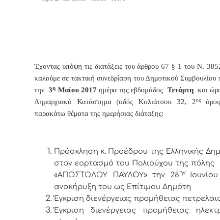
Έχοντας υπόψη τις διατάξεις του άρθρου 67 § 1 του Ν. 385
καλούμε σε τακτική συνεδρίαση του Δημοτικού Συμβουλίου π
η
την
3
Μαίου 2017
ημέρα της εβδομάδος
Τετάρτη
και ώρ
ος
Δημαρχιακό Κατάστημα (οδός Κολιάτσου 32, 2
όροφ
παρακάτω θέματα της ημερήσιας διάταξης:
Πρόσκληση κ. Προέδρου της Ελληνικής Δη
στον εορτασμό του Πολιούχου της πόλης
ην
«ΑΠΟΣΤΟΛΟΥ ΠΑΥΛΟΥ» την 28
Ιουνίου
ανακήρυξη του ως Επίτιμου Δημότη
Έγκριση διενέργειας προμήθειας πετρελαι
Έγκριση διενέργειας προμήθειας ηλεκτρ