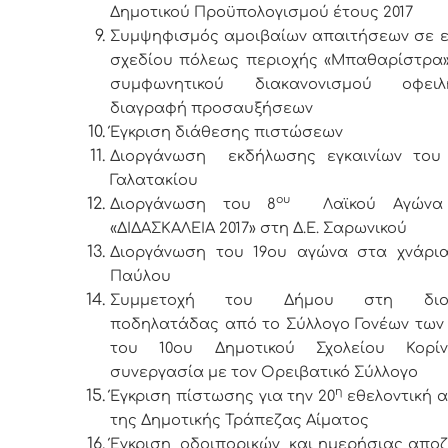
Δημοτικού Προϋπολογισμού έτους 2017
Συμψηφισμός αμοιβαίων απαιτήσεων σε 
σχεδίου πόλεως περιοχής «Μπαθαρίστρα»
συμφωνητικού διακανονισμού οφει
διαγραφή προσαυξήσεων
Έγκριση διάθεσης πιστώσεων
Διοργάνωση εκδήλωσης εγκαινίων του
Γαλατακίου
ου
Διοργάνωση του 8
Λαϊκού Αγώνα 
«ΔΙΔΑΣΚΑΛΕΙΑ 2017» στη Δ.Ε. Σαρωνικού
Διοργάνωση του 19ου αγώνα στα χνάρια
Παύλου
Συμμετοχή του Δήμου στη διορ
ποδηλατάδας από το Σύλλογο Γονέων των
του 10ου Δημοτικού Σχολείου Κορ
συνεργασία με τον Ορειβατικό Σύλλογο
η
Έγκριση πίστωσης για την 20
εθελοντική 
της Δημοτικής Τράπεζας Αίματος
Έγκριση οδοιπορικών και ημερήσιας απο