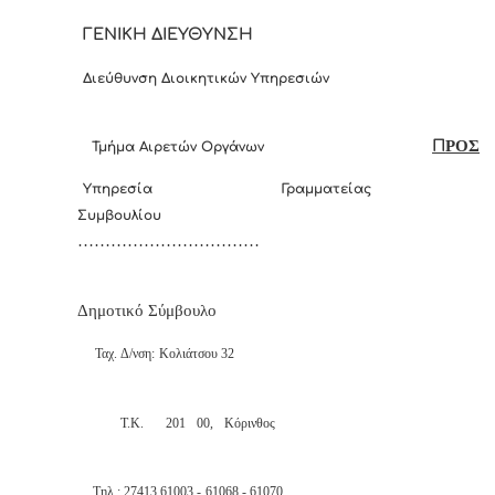
ΓΕΝΙΚΗ ΔΙΕΥΘΥΝΣΗ
Διεύθυνση Διοικητικών Υπηρεσιών
Π
ΡΟΣ
Τμήμα Αιρετών Οργάνων
Υπηρεσία Γραμματείας
Τ.
Συμβουλίου
……………………………
Δημοτικό Σύμβουλο
Ταχ. Δ/νση: Κολιάτσου 32
Τ.Κ. 201 00, Κόρινθος
Τηλ.: 27413 61003 - 61068 - 61070