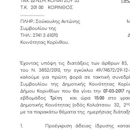
ΤΑΧ. Δ/ΝΣΗ: ΚΟΛΙΑΤΣΟΥ 32
ΠΡ
Τ.Κ. 201 00 ΚΟΡΙΝΘΟΣ Το
…………………….
ΠΛΗΡ.: Σούκουλης Αντώνης Μέλ
Συμβουλίου της
ΤΗΛ.: 2741 3 61070 Δημο
Κοινότητας Κορίνθου.
Έχοντας υπόψη τις διατάξεις των άρθρων 83, 
του Ν. 3852/2010, την εγκύκλιο 49/74572/29-12-
καλούμε για πρώτη φορά σε τακτική συνεδρ
Συμβουλίου της Δημοτικής Κοινότητας Κορί
Δήμου Κορινθίων που θα γίνει την
07-03
-2017
η
εβδομάδος
Τρίτη
και ώρα
15:00
στο γρα
ο
Δημοτικής Κοινότητας (οδός Κολιάτσου 32, 2
με τα παρακάτω θέματα της ημερήσιας διάταξη
1.
Προέγκριση άδειας ίδρυσης κατα