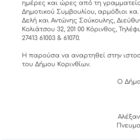
ημέρες και ώρες από τη γραμματεί
Δημοτικού Συμβουλίου, αρμόδιοι κα.
Δελή και Αντώνης Σούκουλης, Διεύθυ
Κολιάτσου 32, 201 00 Κόρινθος, Τηλέφ
27413 61003 & 61070.
Η παρούσα να αναρτηθεί στην ιστο
του Δήμου Κορινθίων.
Ο Δήμ
Αλέξα
Πνευμα