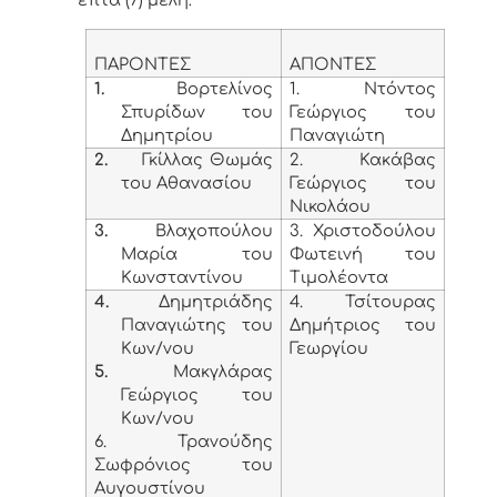
επτά (7) μέλη:
ΠΑΡΟΝΤΕΣ
ΑΠΟΝΤΕΣ
1.
Βορτελίνος
1. Ντόντος
Σπυρίδων του
Γεώργιος του
Δημητρίου
Παναγιώτη
2.
Γκίλλας Θωμάς
2. Κακάβας
του Αθανασίου
Γεώργιος του
Νικολάου
3.
Βλαχοπούλου
3. Χριστοδούλου
Μαρία του
Φωτεινή του
Κωνσταντίνου
Τιμολέοντα
4.
Δημητριάδης
4. Τσίτουρας
Παναγιώτης του
Δημήτριος του
Κων/νου
Γεωργίου
5.
Μακγλάρας
Γεώργιος του
Κων/νου
6. Τρανούδης
Σωφρόνιος του
Αυγουστίνου