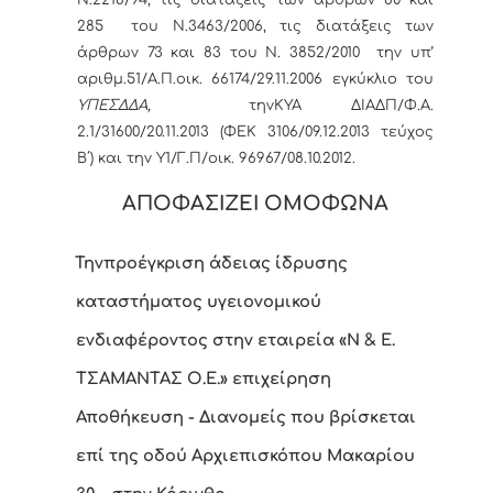
Ν.2218/94, τις διατάξεις των άρθρων 80 και
285 του Ν.3463/2006, τις διατάξεις των
άρθρων 73 και 83 του Ν. 3852/2010 την υπ’
αριθμ.51/Α.Π.οικ. 66174/29.11.2006 εγκύκλιο του
ΥΠΕΣΔΔΑ,
τηνΚΥΑ ΔΙΑΔΠ/Φ.Α.
2.1/31600/20.11.2013 (ΦΕΚ 3106/09.12.2013 τεύχος
Β΄) και την Υ1/Γ.Π/οικ. 96967/08.10.2012.
ΑΠΟΦΑΣΙΖΕΙ ΟΜΟΦΩΝΑ
Την
προέγκριση άδειας ίδρυσης
καταστήματος υγειονομικού
ενδιαφέροντος
στην εταιρεία «Ν & Ε.
ΤΣΑΜΑΝΤΑΣ Ο.Ε.» επιχείρηση
Αποθήκευση - Διανομείς που βρίσκεται
επί της οδού Αρχιεπισκόπου Μακαρίου