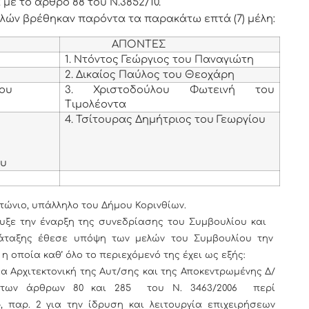
με το άρθρο 88 του Ν.3852/10.
μελών βρέθηκαν παρόντα τα παρακάτω επτά (7) μέλη:
ΑΠΟΝΤΕΣ
1. Ντόντος Γεώργιος του Παναγιώτη
2. Δικαίος Παύλος του Θεοχάρη
νου
3. Χριστοδούλου Φωτεινή του
Τιμολέοντα
4. Τσίτουρας Δημήτριος του Γεωργίου
υ
ου
τώνιο, υπάλληλο του Δήμου Κορινθίων.
υξε την έναρξη της συνεδρίασης του Συμβουλίου και
άταξης έθεσε υπόψη των μελών του Συμβουλίου την
 οποία καθ’ όλο το περιεχόμενό της έχει ως εξής:
Νέα Αρχιτεκτονική της Αυτ/σης και της Αποκεντρωμένης Δ/
ι των άρθρων 80 και 285 του Ν. 3463/2006 περί
, παρ. 2 για την ίδρυση και λειτουργία επιχειρήσεων