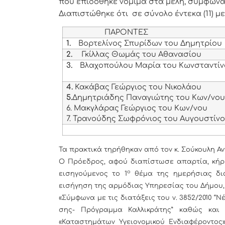
που επιδόθηκε νόμιμα στα μέλη, σύμφωνα 
Διαπιστώθηκε ότι σε σύνολο έντεκα (11) 
ΠΑΡΟΝΤΕΣ
1.
Βορτελίνος Σπυρίδων του Δημητρίου
2.
Γκίλλας Θωμάς του Αθανασίου
3.
Βλαχοπούλου Μαρία του Κωνσταντί
4.
Κακάβας Γεώργιος του Νικολάου
5.
Δημητριάδης Παναγιώτης του Κων/νο
6. Μακγλάρας Γεώργιος του Κων/νου
7. Τρανούδης Σωφρόνιος του Αυγουστίν
Τα πρακτικά τηρήθηκαν από τον κ. Σούκουλη Αν
Ο Πρόεδρος, αφού διαπίστωσε απαρτία, κήρ
ο
εισηγούμενος το 1
θέμα της ημερήσιας δι
εισήγηση της αρμόδιας Υπηρεσίας του Δήμου, η
«Σύμφωνα με τις διατάξεις του ν. 3852/2010 “
σης- Πρόγραμμα Καλλικράτης” καθώς κα
«Καταστημάτων Υγειονομικού Ενδιαφέροντος»