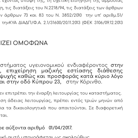
 έχοντας υπόψη της, τη σχετική εισήγηση της αρμόδιας
η, τις διατάξεις του Ν.2218/94, τις διατάξεις των άρθρων
ων άρθρων 73 και 83 του Ν. 3852/2010 την υπ’ αριθμ.51/
,
τηνΚΥΑ ΔΙΑΔΠ/Φ.Α. 2.1/31600/20.11.2013 (ΦΕΚ 3106/09.12.2013
ΙΖΕΙ ΟΜΟΦΩΝΑ
αστήματος υγειονομικού ενδιαφέροντος
στην
 επιχείρηση μαζικής εστίασης διάθεσης
αψυχής καθώς και προσφοράς κατά κύριο λόγο
αι στην οδό Κύπρου 23,
στην Κόρινθο.
ν επιτρέπει την έναρξη λειτουργίας του καταστήματος.
ση άδειας λειτουργίας, πρέπει εντός τριών μηνών από
α τα δικαιολογητικά που απαιτούνται. Σε διαφορετική
ται.
ρε αύξοντα αριθμό
01/04
/2017.
ικό αυτό υπογράφεται ως ακολούθως.