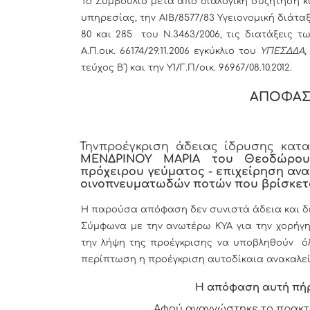
Το Συμβούλιο μετά από διαλογική συζήτηση κι
υπηρεσίας, την ΑΙΒ/8577/83 Υγειονομική διάταξ
80 και 285 του Ν.3463/2006, τις διατάξεις τ
Α.Π.οικ. 66174/29.11.2006 εγκύκλιο του
ΥΠΕΣΔΔΑ
τεύχος Β΄) και την Υ1/Γ.Π/οικ. 96967/08.10.2012.
ΑΠΟΦΑΣ
Τηνπροέγκριση άδειας ίδρυσης κατ
ΜΕΝΔΡΙΝΟΥ ΜΑΡΙΑ του Θεοδώρου,
πρόχειρου γεύματος - επιχείρηση αν
οινοπνευματωδών ποτών που βρίσκετ
Η παρούσα απόφαση δεν συνιστά άδεια και δε
Σύμφωνα με την ανωτέρω ΚΥΑ για την χορήγη
την λήψη της προέγκρισης να υποβληθούν όλ
περίπτωση η προέγκριση αυτοδίκαια ανακαλεί
Η απόφαση αυτή πή
Αφού αναγνώστηκε το πρακτ