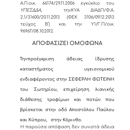
Α.Π.οικ. 66174/29.11.2006 εγκύκλιο του
ΥΠΕΣΔΔΑ,
την
ΚΥΑ ΔΙΑΔΠ/Φ.Α.
2.1/31600/20.11.2013 (ΦΕΚ 3106/09.12.2013
τεύχος Β΄) και την Υ1/Γ.Π/οικ.
96967/08.10.2012.
ΑΠΟΦΑΣΙΖΕΙ ΟΜΟΦΩΝΑ
Την
προέγκριση άδειας ίδρυσης
καταστήματος υγειονομικού
ενδιαφέροντος
στην ΣΕΦΕΡΛΗ ΦΩΤΕΙΝΗ
του Σωτηρίου, επιχείρηση λιανικής
διάθεσης τροφίμων και ποτών που
βρίσκεται στην οδό Αποστόλου Παύλου
και Κύπρου,
στην Κόρινθο.
Η παρούσα απόφαση δεν συνιστά άδεια