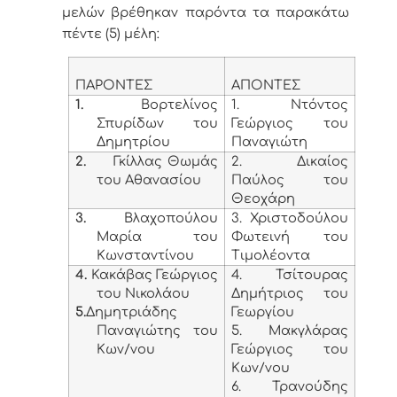
μελών βρέθηκαν παρόντα τα παρακάτω
πέντε (5) μέλη:
ΠΑΡΟΝΤΕΣ
ΑΠΟΝΤΕΣ
1.
Βορτελίνος
1. Ντόντος
Σπυρίδων του
Γεώργιος του
Δημητρίου
Παναγιώτη
2.
Γκίλλας Θωμάς
2. Δικαίος
του Αθανασίου
Παύλος του
Θεοχάρη
3.
Βλαχοπούλου
3. Χριστοδούλου
Μαρία του
Φωτεινή του
Κωνσταντίνου
Τιμολέοντα
4.
Κακάβας Γεώργιος
4. Τσίτουρας
του Νικολάου
Δημήτριος του
5.
Δημητριάδης
Γεωργίου
Παναγιώτης του
5. Μακγλάρας
Κων/νου
Γεώργιος του
Κων/νου
6. Τρανούδης