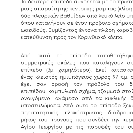
Το δεύτερο επίπεδο συνδέεται με το πρώτ
μιας απαραίτητης κεντρικής ράμπας (κλίση 
δύο πλευρικών βαθμίδων από λευκό λείο μπ
όπου καταλήγουν σε έναν πρόβολο σχήματ
ωοειδούς, θυμίζοντας έντονα πλώρη καραβ
κατεύθυνση προς τον Κορινθιακό κόλπο.
Από αυτό το επίπεδο τοποθετήθηκ
συμμετρικές σκάλες που καταλήγουν στ
επίπεδο (3μ. χαμηλότερα). Εκεί κατασκ
ένας κλειστός ημιυπόγειος χώρος 97 τ.μ. 
έχει σαν οροφή τον πρόβολο του δ
επιπέδου, καμπυλωτό σχήμα, τζαμωτά στα
ανοιγόμενα, ανάμεσα από τα κυκλικής 
υποστυλώματα. Από αυτό το επίπεδο ξεκ
περιπατητικός πλακόστρωτος διάδρομ
μήκος του πρανούς, που συνδέει την περ
Αγίου Γεωργίου με τις παρυφές του οι