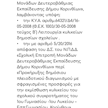
Μονάδων Δευτεροβάθμιας
Εκπαίδευσης Δήμου Κορινθίων»,
λαμβάνοντας υπόψη:
• την Κ.Υ.Α. αριθμ.64321/Δ4/16-
05-2008 (Φ.Ε.Κ. 1003/30-05-2008
τεύχος Β΄) Λειτουργία κυλικείων
δημοσίων σχολείων .
• την με αριθμό 5/20/2016
απόφαση του Δ.Σ. του Ν.Π.Δ.Δ.
«Σχολική Επιτροπή Μονάδων
Δευτεροβάθμιας Εκπαίδευσης
Δήμου Κορινθίων» περί
«Προκήρυξης δημόσιου
πλειοδοτικού διαγωνισμού με
σφραγισμένες προσφορές για
την εκμίσθωση κυλικείου του
σχολικού συγκροτήματος του
1ου Γυμνασίου -1ου Λυκείου –
Εσπ.Γυμνασίου Κορίνθου».