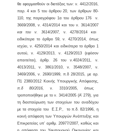
θα εφαρμοσθούν οι διατάξεις των:
ν. 4412/2016,
παρ. 4 και 5 του άρθρου 20, των άρθρων 80-
110, της παραγράφου 1α του άρθρου 176 ν.
3669/2008, ν. 4314/2014
και
του ν. 3614/2007
και του ν. 3614/2007,
ν. 4278/2014 και
ειδικότερα το άρθρο 59, ν. 4270/2014, όπως
ισχύει, ν. 4250/2014 και ειδικότερα το άρθρο 1
αυτού, ν. 4129/2013, ν. 4129/2013 (εφόσον
απαιτείται), άρθρ. 26 του ν.4024/2011, ν.
4013/2011, ν. 3861/2010, ν. 3548/2007, ν.
3469/2006, ν. 2690/1999, π.δ 28/2015, με αρ.
Π1 2380/2012 Κοινής Υπουργικής Απόφασης,
π.δ 80/2016,
ν. 3310/2005, όπως
τροποποιήθηκε με το ν. 3414/2005 (Α’ 279), για
τη διασταύρωση των στοιχείων του αναδόχου
με τα στοιχεία του Ε.Σ.Ρ., το π.δ. 82/1996, η
κοινή απόφαση των Υπουργών Ανάπτυξης και
Επικρατείας υπ’ αριθμ. 20977/2007,
καθώς και
η απόφαση του Υφυπουργού Οικονομίας και