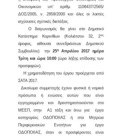
Οικονομικών υπ’ αριθμ. 1108437/2565/
ΔΟΣ/2005, ν. 2859/2000
και όλες οι λοιπές
ισχύουσες σχετικές διατάξεις.
Ο διαγωνισμός θα γίνει στο Δημοτικό
ος
Κατάστημα Κορινθίων (Κολιάτσου 32, 2
όροφος, αίθουσα συνεδριάσεων Δημοτικού
η
Συμβουλίου) την
25
Απριλίου 2017 ημέρα
Τρίτη και ώρα 10:00
(ώρα λήξης επίδοσης των
προσφορών).
Η χρηματοδότηση του έργου προέρχεται από
ΣΑΤΑ 2017.
Δικαίωμα συμμετοχής έχουν φυσικά ή νομικά
πρόσωπα ή ενώσεις αυτών που είναι
εγγεγραμμένα και δραστηριοποιούνται στο
ΜΕΕΠ, στην Α1 τάξη και άνω για έργα
κατηγορίας ΟΔΟΠΟΙΙΑΣ ή στα Μητρώα
Περιφερειακών Ενοτήτων για έργα
ΟΔΟΠΟΙΙΑΣ, όταν οι προσφέροντες είναι