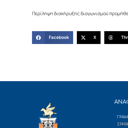
Περίληψη διακήρυξης διαγωνισμού προμήθ
Facebook
X
Th
ΑΝΑ
ΓΡΑ
27410