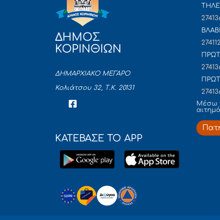
ΤΗΛΕ
27413
ΒΛΑΒ
ΔΗΜΟΣ
27411
ΚΟΡΙΝΘΙΩΝ
ΠΡΩΤ
27413
ΔΗΜΑΡΧΙΑΚΟ ΜΕΓΑΡΟ
ΠΡΩΤ
Κολιάτσου 32, Τ.Κ. 20131
27413
Mέσω 
αιτημ
Πατ
ΚΑΤΕΒΑΣΕ ΤΟ APP