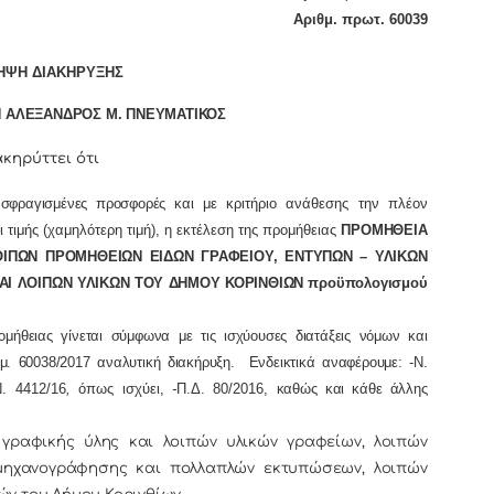
Αριθμ. πρωτ. 60039
ΗΨΗ ΔΙΑΚΗΡΥΞΗΣ
 ΑΛΕΞΑΝΔΡΟΣ Μ. ΠΝΕΥΜΑΤΙΚΟΣ
ακηρύττει ότι
σφραγισμένες προσφορές
και με κριτήριο ανάθεσης την πλέον
ιμής (χαμηλότερη τιμή),
η εκτέλεση της προμήθειας
ΠΡΟΜΗΘΕΙΑ
ΟΙΠΩΝ ΠΡΟΜΗΘΕΙΩΝ ΕΙΔΩΝ ΓΡΑΦΕΙΟΥ, ΕΝΤΥΠΩΝ – ΥΛΙΚΩΝ
 ΛΟΙΠΩΝ ΥΛΙΚΩΝ ΤΟΥ ΔΗΜΟΥ ΚΟΡΙΝΘΙΩΝ προϋπολογισμού
ήθειας γίνεται σύμφωνα με τις ισχύουσες διατάξεις νόμων και
θμ.
60038
/2017 αναλυτική διακήρυξη. Ενδεικτικά αναφέρουμε: -Ν.
Ν. 4412/16
,
όπως ισχύει,
-
Π.Δ. 80/2016,
καθώς και κάθε άλλης
 γραφικής ύλης και λοιπών υλικών γραφείων, λοιπών
 μηχανογράφησης και πολλαπλών εκτυπώσεων, λοιπών