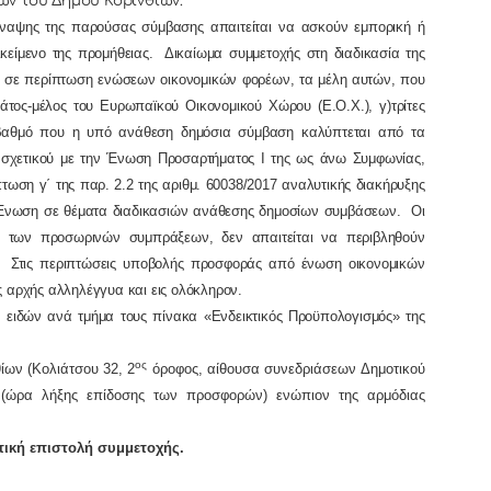
ών του Δήμου Κορινθίων.
σύναψης της παρούσας σύμβασης απαιτείται να ασκούν εμπορική ή
ικείμενο της προμήθειας. Δικαίωμα συμμετοχής στη διαδικασία της
 σε περίπτωση ενώσεων οικονομικών φορέων, τα μέλη αυτών, που
ράτος-μέλος του Ευρωπαϊκού Οικονομικού Χώρου (Ε.Ο.Χ.), γ)τρίτες
βαθμό που η υπό ανάθεση δημόσια σύμβαση καλύπτεται από τα
ου σχετικού με την Ένωση Προσαρτήματος Ι της ως άνω Συμφωνίας,
τωση γ΄ της παρ. 2.2 της αριθμ. 60038/2017 αναλυτικής διακήρυξης
ην Ένωση σε θέματα διαδικασιών ανάθεσης δημοσίων συμβάσεων. Οι
ι των προσωρινών συμπράξεων, δεν απαιτείται να περιβληθούν
. Στις περιπτώσεις υποβολής προσφοράς από ένωση οικονομικών
ς αρχής αλληλέγγυα και εις ολόκληρον.
ειδών ανά τμήμα τους πίνακα «Ενδεικτικός Προϋπολογισμός» της
ος
θίων
(Κολιάτσου 32, 2
όροφος, αίθουσα συνεδριάσεων Δημοτικού
ώρα λήξης επίδοσης των προσφορών) ενώπιον της αρμόδιας
ητική επιστολή συμμετοχής.