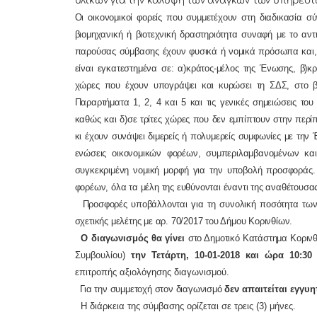
υλικών για την κάλυψη των αναγκών των υπηρεσι
Οι οικονομικοί φορείς που συμμετέχουν στη διαδικασία 
βιομηχανική ή βιοτεχνική δραστηριότητα συναφή με το αντ
παρούσας σύμβασης έχουν φυσικά ή νομικά πρόσωπα και,
είναι εγκατεστημένα σε: α)κράτος-μέλος της Ένωσης, β)κ
χώρες που έχουν υπογράψει και κυρώσει τη ΣΔΣ, στο 
Παραρτήματα 1, 2, 4 και 5 και τις γενικές σημειώσεις τ
καθώς και δ)σε τρίτες χώρες που δεν εμπίπτουν στην περίπ
κι έχουν συνάψει διμερείς ή πολυμερείς συμφωνίες με τ
ενώσεις οικονομικών φορέων, συμπεριλαμβανομένων κα
συγκεκριμένη νομική μορφή για την υποβολή προσφοράς
φορέων, όλα τα μέλη της ευθύνονται έναντι της αναθέτουσα
Προσφορές υποβάλλονται για τη συνολική ποσότητα των 
σχετικής μελέτης με αρ. 70/2017 του Δήμου Κορινθίων.
Ο διαγωνισμός θα γίνει
στο Δημοτικό Κατάστημα Κοριν
Συμβουλίου)
την Τετάρτη, 10-01-2018 και ώρα 10:30
(
επιτροπής αξιολόγησης διαγωνισμού.
Για την συμμετοχή στον διαγωνισμό
δ
εν απαιτείται εγγυ
Η διάρκεια της σύμβασης ορίζεται σε τρεις (3) μήνες.