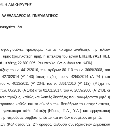
ΗΨΗ ΔΙΑΚΗΡΥΞΗΣ
 ΑΛΕΞΑΝΔΡΟΣ Μ. ΠΝΕΥΜΑΤΙΚΟΣ
ιακηρύττει ότι
σφραγισμένες προσφορές
και με κριτήριο ανάθεσης την πλέον
τιμής (χαμηλότερη τιμή),
η εκτέλεση του έργου
ΕΠΙΣΚΕΥΑΣΤΙΚΕΣ
 μελέτης 22.806,00€
{συμπεριλαμβανομένου του ΦΠΑ}.
ξεις: του
ν. 4412/2016,
τ
ων άρθρων 80-110 του ν. 3669/2008,
του
. 4270/2014 (Α’ 143) όπως ισχύει, του ν. 4250/2014 (Α’ 74 ) και
του ν. 4013/2011 (Α’ 204),
του ν. 3861/2010 (Α’ 112),
(Μέχρι τις
 π.δ. 80/2016 (Α 145) από 01.01.2017, του ν. 2859/2000 (Α’ 248), οι
κές πράξεις, καθώς και λοιπές διατάξεις που αναφέρονται ρητά ή
αρούσας καθώς και το σύνολο των διατάξεων του ασφαλιστικού,
ι γενικότερα κάθε διάταξη (Νόμος, Π.Δ., Υ.Α.) και ερμηνευτική
υ της παρούσας σύμβασης, έστω και αν δεν αναφέρονται ρητά.
ος
ων (Κολιάτσου 32, 2
όροφος, αίθουσα συνεδριάσεων Δημοτικού