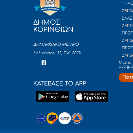
ΤΗΛΕ
27413
ΒΛΑΒ
ΔΗΜΟΣ
27411
ΚΟΡΙΝΘΙΩΝ
ΠΡΩΤ
27413
ΔΗΜΑΡΧΙΑΚΟ ΜΕΓΑΡΟ
ΠΡΩΤ
Κολιάτσου 32, Τ.Κ. 20131
27413
Mέσω 
αιτημ
Πατ
ΚΑΤΕΒΑΣΕ ΤΟ APP