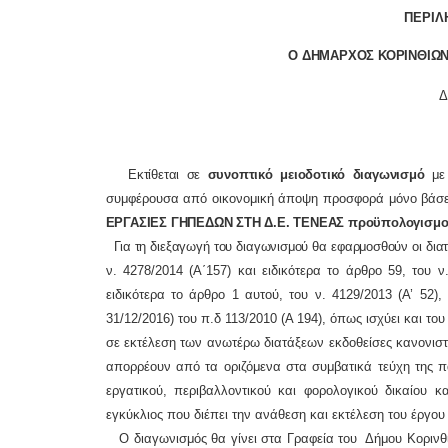
ΠΕΡΙΛ
Ο ΔΗΜΑΡΧΟΣ ΚΟΡΙΝΘΙΩΝ
Δ
Εκτίθεται σε
συνοπτικό μειοδοτικό διαγωνισμό
με 
συμφέρουσα από οικονομική άποψη προσφορά μόνο βάσει 
ΕΡΓΑΣΙΕΣ ΓΗΠΕΔΩΝ ΣΤΗ Δ.Ε. ΤΕΝΕΑΣ προϋπολογισμού
Για τη διεξαγωγή του διαγωνισμού θα εφαρμοσθούν οι διατά
ν. 4278/2014 (Α΄157) και ειδικότερα το άρθρο 59,
του ν
ειδικότερα το άρθρο 1 αυτού,
του ν. 4129/2013 (Α’ 52), 
31/12/2016) του π.δ 113/2010 (Α 194), όπως ισχύει
και του
σε εκτέλεση των ανωτέρω διατάξεων εκδοθείσες κανονιστι
απορρέουν από τα οριζόμενα στα συμβατικά τεύχη της π
εργατικού, περιβαλλοντικού και φορολογικού δικαίου
κα
εγκύκλιος που διέπει την ανάθεση και εκτέλεση του έργο
Ο διαγωνισμός θα γίνει στα Γραφεία του Δήμου Κορινθί