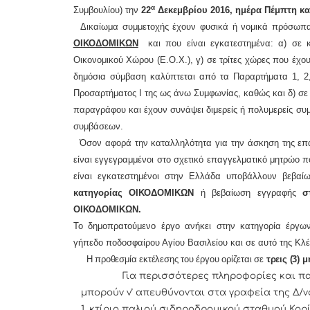
α
Συμβουλίου) την
22
Δεκεμβρίου 2016, ημέρα Πέμπτη κα
Δικαίωμα συμμετοχής έχουν φυσικά ή νομικά πρόσωπα,
ΟΙΚΟΔΟΜΙΚΩΝ
και που είναι εγκατεστημένα: α) σε κ
Οικονομικού Χώρου (Ε.Ο.Χ.), γ) σε τρίτες χώρες που έχ
δημόσια σύμβαση καλύπτεται από τα Παραρτήματα 1, 2, 
Προσαρτήματος I της ως άνω Συμφωνίας, καθώς και δ) σε
παραγράφου και έχουν συνάψει διμερείς ή πολυμερείς σ
συμβάσεων.
Όσον αφορά την καταλληλότητα για την άσκηση της επαγγ
είναι εγγεγραμμένοι στο σχετικό επαγγελματικό μητρώο 
είναι εγκατεστημένοι στην Ελλάδα υποβάλλουν βεβα
κατηγορίας ΟΙΚΟΔΟΜΙΚΩΝ
ή βεβαίωση εγγραφής
στ
ΟΙΚΟΔΟΜΙΚΩΝ.
Το δημοπρατούμενο έργο ανήκει στην κατηγορία έργ
γήπεδο ποδοσφαίρου Αγίου Βασιλείου και σε αυτό της Κλέ
Η προθεσμία εκτέλεσης του έργου ορίζεται σε
τρεις (3) μ
Για περισσότερες πληροφορίες και παραλ
μπορούν ν’ απευθύνονται στα γραφεία της Δ/
1, κτίριο παλιού σιδηροδρομικού σταθμού Κορί