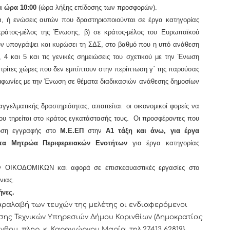
ι ώρα 10:00
(ώρα λήξης επίδοσης των προσφορών).
 ή ενώσεις αυτών που δραστηριοποιούνται σε έργα κατηγορίας
ράτος-μέλος της Ένωσης, β) σε κράτος-μέλος του Ευρωπαϊκού
ουν υπογράψει και κυρώσει τη ΣΔΣ, στο βαθμό που η υπό ανάθεση
4 και 5 και τις γενικές σημειώσεις του σχετικού με την Ένωση
 τρίτες χώρες που δεν εμπίπτουν στην περίπτωση γ΄ της παρούσας
υμφωνίες με την Ένωση σε θέματα διαδικασιών ανάθεσης δημοσίων
ελματικής δραστηριότητας, απαιτείται οι οικονομικοί φορείς να
που τηρείται στο κράτος εγκατάστασής τους. Οι προσφέροντες που
ίωση εγγραφής στο
Μ.Ε.ΕΠ
στην
Α1 τάξη και άνω, για έργα
α Μητρώα Περιφερειακών Ενοτήτων
για έργα κατηγορίας
ων ΟΙΚΟΔΟΜΙΚΩΝ και αφορά σε επισκεαυαστικές εργασίες στο
νιας.
ήνες.
αβή των τευχών της μελέτης οι ενδιαφερόμενοι
νσης Τεχνικών Υπηρεσιών Δήμου Κορινθίων (Δημοκρατίας
νθου, πληρ. κ. Καραγιώργου Μαρία, τηλ.27413 62819}