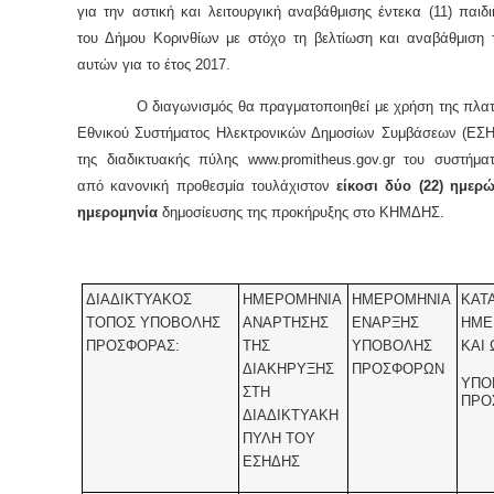
για την αστική και λειτουργική αναβάθμισης έντεκα (11) παι
του Δήμου Κορινθίων με στόχο τη βελτίωση και αναβάθμιση
αυτών για το έτος 2017.
Ο διαγωνισμός θα πραγματοποιηθεί με χρήση της πλατ
Εθνικού Συστήματος Ηλεκτρονικών Δημοσίων Συμβάσεων (ΕΣ
της διαδικτυακής πύλης www.promitheus.gov.gr του συστήμα
από κανονική προθεσμία τουλάχιστον
είκοσι δύο (22) ημερ
ημερομηνία
δημοσίευσης της προκήρυξης στο ΚΗΜΔΗΣ.
ΔΙΑΔΙΚΤΥΑΚΟΣ
ΗΜΕΡΟΜΗΝΙΑ
ΗΜΕΡΟΜΗΝΙΑ
ΚΑΤ
ΤΟΠΟΣ ΥΠΟΒΟΛΗΣ
ΑΝΑΡΤΗΣΗΣ
ΕΝΑΡΞΗΣ
ΗΜΕ
ΠΡΟΣΦΟΡΑΣ:
ΤΗΣ
ΥΠΟΒΟΛΗΣ
ΚΑΙ
ΔΙΑΚΗΡΥΞΗΣ
ΠΡΟΣΦΟΡΩΝ
ΥΠΟ
ΣΤΗ
ΠΡΟ
ΔΙΑΔΙΚΤΥΑΚΗ
ΠΥΛΗ ΤΟΥ
ΕΣΗΔΗΣ