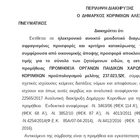
ΠΕΡΙΛΗΨΗ ΔΙΑΚΗΡΥΞΗΣ
Ο ΔΗΜΑΡΧΟΣ ΚΟΡΙΝΘΙΩΝ ΑΛΕΞΑΝΔ
ΠΝΕΥΜΑΤΙΚΟΣ
Διακηρύττει ότι
Εκτίθεται σε
ηλεκτρονικό ανοικτό μειοδοτικό διαγ
σφραγισμένες προσφορές και κριτήριο κατακύρωσης 
συμφέρουσα από οικονομικής άποψης προσφορά αποκλεισ
τιμής για το σύνολο των ζητούμενων ειδών, η εκτ
προμήθειας ΠΡΟΜΗΘΕΙΑ ΟΡΓΑΝΩΝ ΠΑΙΔΙΚΩΝ ΧΑΡ
ΚΟΡΙΝΘΙΩΝ
προϋπολογισμού μελέτης 237.023,52€
, σύμφ
σχετικές ισχύουσες κείμενες διατάξεις νόμων και αποφάσεων,
ισχύουν και όπως αυτές ακριβώς και αναλυτικά αναφέρονται 
22565/2017 Αναλυτική διακήρυξη Δημάρχου Κορινθίων για τ
προμήθεια. Ενδεικτικά αναφέρουμε: -Ν. 3463/06 (ΦΕΚ 114 Α’), 
(ΦΕΚ 68 Α’), -Ν. 3852/10 (ΦΕΚ 87 Α’), -Ν. 4013/2011 (ΦΕ
-Ν.4254/2014(Φ.Ε.Κ. 85Α/07-04-2014), -Ν.4412/2016 (ΦΕΚ 1
2016)
.
Αντικείμενο της σύμβασης είναι η προμήθεια και εγκατάσταση