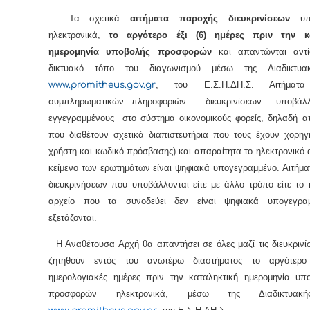
Τα σχετικά
αιτήματα παροχής διευκρινίσεων
υπο
ηλεκτρονικά,
το αργότερο έξι (6) ημέρες πριν την κα
ημερομηνία υποβολής προσφορών
και απαντώνται αντί
δικτυακό τόπο του διαγωνισμού μέσω της Διαδικτυα
www.promitheus.gov.gr
, του Ε.Σ.Η.ΔΗ.Σ. Αιτήματα
συμπληρωματικών πληροφοριών – διευκρινίσεων υποβάλ
εγγεγραμμένους στο σύστημα οικονομικούς φορείς, δηλαδή α
που διαθέτουν σχετικά διαπιστευτήρια που τους έχουν χορηγ
χρήστη και κωδικό πρόσβασης) και απαραίτητα το ηλεκτρονικό α
κείμενο των ερωτημάτων είναι ψηφιακά υπογεγραμμένο. Αιτήμ
διευκρινήσεων που υποβάλλονται είτε με άλλο τρόπο είτε το 
αρχείο που τα συνοδεύει δεν είναι ψηφιακά υπογεγρα
εξετάζονται.
Η Αναθέτουσα Αρχή θα απαντήσει σε όλες μαζί τις διευκρινί
ζητηθούν εντός του ανωτέρω διαστήματος το αργότερο
ημερολογιακές ημέρες πριν την καταληκτική ημερομηνία υπ
προσφορών ηλεκτρονικά, μέσω της Διαδικτυακ