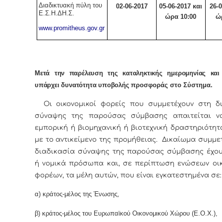
Διαδικτυακή πύλη του
02-06-2017
05-06-2017
και
26-0
Ε.Σ.Η.ΔΗ.Σ.
ώρα 10:00
ώ
www.promitheus.gov.gr
Μετά την παρέλευση της καταληκτικής ημερομηνίας κα
υπάρχει δυνατότητα υποβολής
προσφοράς στο Σύστημα.
Οι οικονομικοί φορείς που συμμετέχουν στη δι
σύναψης της παρούσας σύμβασης απαιτείται ν
εμπορική ή βιομηχανική ή βιοτεχνική δραστηριότη
με το αντικείμενο της προμήθειας. Δικαίωμα συμμε
διαδικασία σύναψης της παρούσας σύμβασης έχο
ή νομικά πρόσωπα και, σε περίπτωση ενώσεων οι
φορέων, τα μέλη αυτών, που είναι εγκατεστημένα σε:
α) κράτος-μέλος της Ένωσης,
β) κράτος-μέλος του Ευρωπαϊκού Οικονομικού Χώρου (Ε.Ο.Χ.),