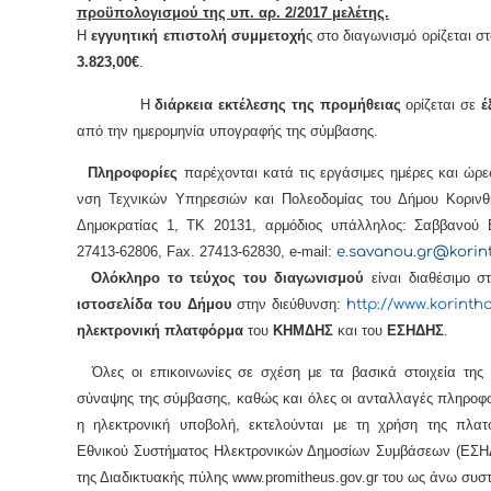
προϋπολογισμού της υπ. αρ. 2/2017 μελέτης.
Η
εγγυητική επιστολή συμμετοχή
ς στο διαγωνισμό ορίζεται σ
3.823,00€
.
Η
διάρκεια εκτέλεσης της προμήθειας
ορίζεται σε
έ
από την ημερομηνία υπογραφής της σύμβασης.
Πληροφορίες
παρέχονται κατά τις εργάσιμες ημέρες και ώρε
νση Τεχνικών Υπηρεσιών και Πολεοδομίας του Δήμου Κορινθ
Δημοκρατίας 1, ΤΚ 20131, αρμόδιος υπάλληλος: Σαββανού Ε
27413-62806,
Fax
. 27413-62830,
e
-
mail
:
e.savanou.gr@korin
Ολόκληρο το τεύχος του διαγωνισμού
είναι διαθέσιμο σ
ιστοσελίδα του Δήμου
στην διεύθυνση:
http
://
www
.
korinth
ηλεκτρονική πλατφόρμα
του
ΚΗΜΔΗΣ
και του
ΕΣΗΔΗΣ
.
Όλες οι επικοινωνίες σε σχέση με τα βασικά στοιχεία της 
σύναψης της σύμβασης, καθώς και όλες οι ανταλλαγές πληροφο
η ηλεκτρονική υποβολή, εκτελούνται με τη χρήση της πλατ
Εθνικού Συστήματος Ηλεκτρονικών Δημοσίων Συμβάσεων (ΕΣΗ
της Διαδικτυακής πύλης www.promitheus.gov.gr του ως άνω συσ