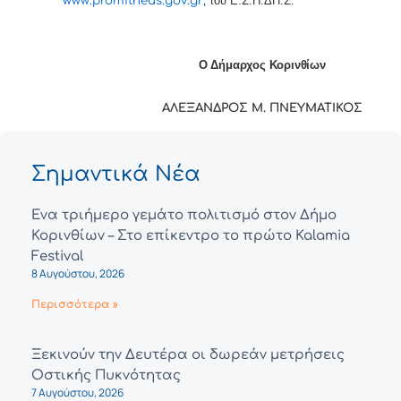
www
.
promitheus
.
gov
.
gr
,
του Ε.Σ.Η.ΔΗ.Σ.
Ο Δήμαρχος Κορινθίων
ΑΛΕΞΑΝΔΡΟΣ Μ. ΠΝΕΥΜΑΤΙΚΟΣ
Σημαντικά Νέα
Ένα τριήμερο γεμάτο πολιτισμό στον Δήμο
Κορινθίων – Στο επίκεντρο το πρώτο Kalamia
Festival
8 Αυγούστου, 2026
Περισσότερα »
Ξεκινούν την Δευτέρα οι δωρεάν μετρήσεις
Οστικής Πυκνότητας
7 Αυγούστου, 2026