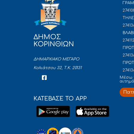
ΓΡΑ
27410
ΤΗΛΕ
27413
ΒΛΑΒ
ΔΗΜΟΣ
27411
ΚΟΡΙΝΘΙΩΝ
ΠΡΩΤ
27413
ΔΗΜΑΡΧΙΑΚΟ ΜΕΓΑΡΟ
ΠΡΩΤ
Κολιάτσου 32, Τ.Κ. 20131
27413
Mέσω 
αιτημ
Πατ
ΚΑΤΕΒΑΣΕ ΤΟ APP