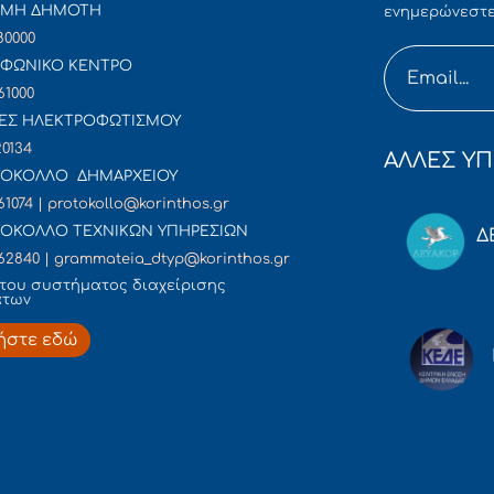
ΜΜΗ ΔΗΜΟΤΗ
ενημερώνεστε
80000
ΦΩΝΙΚΟ ΚΕΝΤΡΟ
61000
ΕΣ ΗΛΕΚΤΡΟΦΩΤΙΣΜΟΥ
20134
ΑΛΛΕΣ ΥΠ
ΟΚΟΛΛΟ ΔΗΜΑΡΧΕΙΟΥ
61074 | protokollo@korinthos.gr
ΟΚΟΛΛΟ ΤΕΧΝΙΚΩΝ ΥΠΗΡΕΣΙΩΝ
Δ
62840 | grammateia_dtyp@korinthos.gr
του συστήματος διαχείρισης
άτων
ήστε εδώ