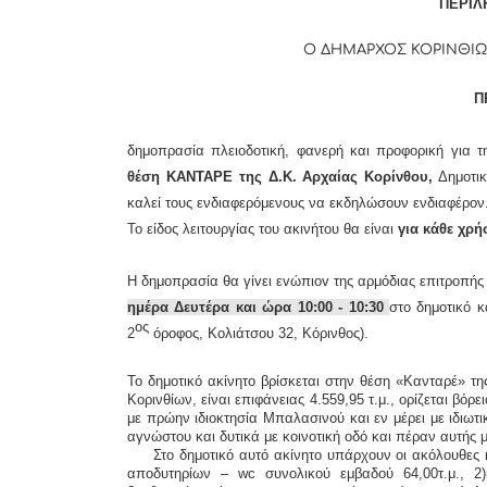
ΠΕΡΙΛ
Ο ΔΗΜΑΡΧΟΣ ΚΟΡΙΝΘΙΩ
Π
δημοπρασία πλειοδοτική, φανερή και προφορική για 
θέση ΚΑΝΤΑΡΕ της Δ.Κ. Αρχαίας Κορίνθου,
Δημοτικ
καλ
εί
τους ενδιαφερόμενους να εκδηλώσουν ενδιαφέρον
Το είδος λειτουργίας του ακινήτου θα είναι
για κάθε χρ
Η δημoπρασία θα γίvει εvώπιov της αρμόδιας επιτρoπής
ημέρα
Δευτέρα
και ώρα 10:00 - 10:30
στο δημοτικό 
ος
2
όροφος, Κολιάτσου 32, Κόρινθος).
Το δημοτικό ακίνητο βρίσκεται στην θέση «Κανταρέ» τη
Κορινθίων, είναι επιφάνειας 4.559,95 τ.μ., ορίζεται βό
με πρώην ιδιοκτησία Μπαλασινού και εν μέρει με ιδιωτ
αγνώστου και δυτικά με κοινοτική οδό και πέραν αυτής 
Στο δημοτικό αυτό ακίνητο υπάρχουν οι ακόλουθες 
αποδυτηρίων –
wc
συνολικού εμβαδού 64,00τ.μ., 2