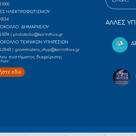
61000
ΕΣ ΗΛΕΚΤΡΟΦΩΤΙΣΜΟΥ
20134
ΑΛΛΕΣ ΥΠ
ΟΚΟΛΛΟ ΔΗΜΑΡΧΕΙΟΥ
61074 | protokollo@korinthos.gr
ΟΚΟΛΛΟ ΤΕΧΝΙΚΩΝ ΥΠΗΡΕΣΙΩΝ
Δ
62840 | grammateia_dtyp@korinthos.gr
του συστήματος διαχείρισης
άτων
ήστε εδώ