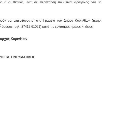
ς είναι θετικός, ενώ σε περίπτωση που είναι αρνητικός δεν θα
ρoύv ν
α απευθύνονται
στα Γραφεία τoυ Δήμoυ Κορινθίων (πληρ.
ς
όρoφoς, τηλ. 27413 61021) κατά τις εργάσιμες ημέρες κι ώρες.
αρχος Κορινθίων
ΟΣ Μ. ΠΝΕΥΜΑΤΙΚΟΣ