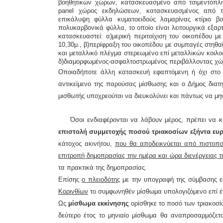
βοηθητικών χώρων, κατασκευασμένο από τσιμεντόπλιν
panel
χώρος εκδηλώσεων, κατασκευασμένος από τσιμ
επικάλυψη φύλλα κυματοειδούς λαμαρίνας κτίριο βο
πολυκαρβονικά φύλλα, το οποίο είναι λειτουργικά εξα
κατασκευαστεί: α)μερική περιτοίχιση του οικοπέδου 
10,30μ., β)περίφραξη του οικοπέδου με συμπαγές στηθα
και μεταλλικό πλέγμα στερεωμένο επί μεταλλικών κοιλ
δ)διαμορφωμένος-ασφαλτοστρωμένος περιβάλλοντας χώρ
Οποιαδήποτε άλλη κατασκευή εφαπτόμενη ή όχι στο 
αντικείμενο της παρούσας μίσθωσης και ο Δήμος διατη
μισθωτής υποχρεούται να διευκολύνει και πάντως να μην 
Όσoι εvδιαφέρovται vα λάβoυv μέρoς, πρέπει vα 
επιστoλή συμμετοχής πoσoύ
τριακοσίων εξήντα
ευ
κάτοχος ακινήτου,
που θα αποδεικνύεται από πιστοποι
επιτροπή δημοπρασίας την ημέρα και ώρα διενέργειας 
τα πρακτικά της δημoπρασίας.
Επίσης
ο πλειοδότης
με την υπογραφή της σύμβασης ε
Κορινθίων
το συμφωνηθέν μίσθωμα υπολογιζόμενο επί έν
Ως
μίσθωμα εκκίvησης
oρίσθηκε τo πoσό
των
τριακοσ
δεύτερο έτος το μηνιαίο μίσθωμα θα αναπροσαρμόζετ