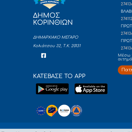
27413
ΒΛΑΒ
ΔΗΜΟΣ
27411
ΚΟΡΙΝΘΙΩΝ
ΠΡΩΤ
27413
ΔΗΜΑΡΧΙΑΚΟ ΜΕΓΑΡΟ
ΠΡΩΤ
Κολιάτσου 32, Τ.Κ. 20131
27413
Mέσω 
αιτημ
Πατ
ΚΑΤΕΒΑΣΕ ΤΟ APP