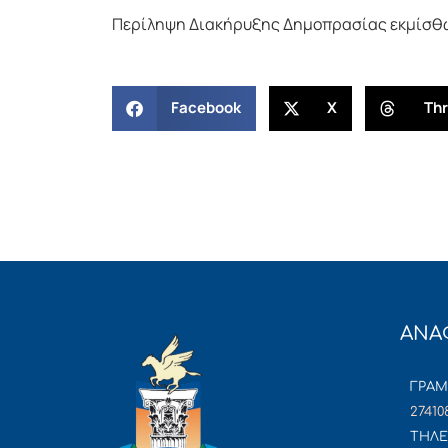
Περίληψη Διακήρυξης Δημοπρασίας εκμίσθω
Facebook
X
Th
ΑΝΑ
ΓΡΑ
27410
ΤΗΛΕ