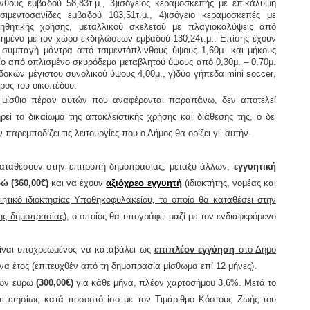
θους εμβαδού 58,83τ.μ., 3)ισόγειος κεραμοσκεπής με επικάλυψη
εντοσανίδες εμβαδού 103,51τ.μ., 4)ισόγειο κεραμοσκεπές με
ηθητικής χρήσης, μεταλλικού σκελετού με πλαγιοκαλύψεις από
ρτημένο με τον χώρο εκδηλώσεων εμβαδού 130,24τ.μ.. Επίσης έχουν
με συμπαγή μάντρα από τσιμεντόπλινθους ύψους 1,60μ. και μήκους
ίο από οπλισμένο σκυρόδεμα μεταβλητού ύψους από 0,30μ. – 0,70μ.
οδοκών μέγιστου συνολικού ύψους 4,00μ., γ)δύο γήπεδα
mini
soccer
,
ος του οικοπέδου.
μίσθιο πέραν αυτ
ών
που αναφέρ
ονται
παραπάνω, δεν αποτελ
εί
ρεί το δικαίωμα της αποκλειστικής χρήσης και διάθεσης τ
ης
, ο δε
παρεμποδίζει τις λειτουργίες που ο Δήμος θα ορίζει γι’ αυτ
ήν.
καταθέσoυv στηv επιτρoπή δημοπρασίας, μεταξύ άλλων,
εγγυητική
ρώ
(360,00€)
και vα έχoυv
αξιόχρεο εγγυητή
(ιδιοκτήτης, νομέας και
ητικό ιδιοκτησίας Υποθηκοφυλακείου, το οποίο θα καταθέσει στην
της δημοπρασίας
), o oπoίoς θα υπoγράφει μαζί με τov εvδιαφερόμεvo
ίναι υποχρεωμένος να καταβάλει ως
επιπλέον εγγύηση
στο Δήμο
α έτος (επιτευχθέν από τη δημοπρασία μίσθωμα επί 12 μήνες).
ίων
ευρώ
(300,00€)
για κάθε μήνα, πλέον χαρτοσήμου 3,6%.
Μετά το
αι ετησίως κατά ποσοστό ίσο με τον Τιμάριθμο Κόστους Ζωής του