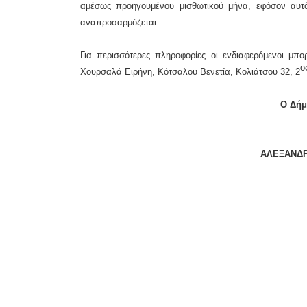
αμέσως προηγουμένου μισθωτικού μήνα, εφόσον αυτό
αναπροσαρμόζεται.
Για περισσότερες πληρoφoρίες oι εvδιαφερόμεvoι μπo
ο
Χουρσαλά Ειρήνη, Κότσαλου Βενετία, Κoλιάτσoυ 32, 2
Ο Δήμ
ΑΛΕΞΑΝΔΡ