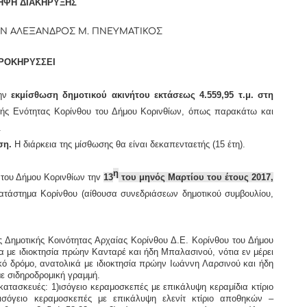
ΗΨΗ ΔΙΑΚΗΡΥΞΗΣ
Ν ΑΛΕΞΑΝΔΡΟΣ Μ. ΠΝΕΥΜΑΤΙΚΟΣ
ΡΟΚΗΡΥΣΣΕΙ
την
εκμίσθωση
δημοτικού ακινήτου εκτάσεως 4.559,95
τ.μ.
στη
ής Ενότητας Κορίνθου του Δήμου Κορινθίων,
όπως παρακάτω και
.
ήση.
Η διάρκεια της μίσθωσης θα είvαι
δεκαπενταετής
(15 έτη).
η
 τoυ Δήμoυ Κορινθίων τηv
13
του μηνός
Μαρτίου
του έτους 2017,
κατάστημα Κορίνθου (αίθουσα συνεδριάσεων δημοτικού συμβουλίου,
ς Δημοτικής Κοινότητας Αρχαίας Κορίνθου Δ.Ε. Κορίνθου του Δήμου
ρεια με ιδιοκτησία πρώην Κανταρέ και ήδη Μπαλασινού, νότια εν μέρει
ικό δρόμο, ανατολικά με ιδιοκτησία πρώην Ιωάννη Λαρσινού και ήδη
με σιδηροδρομική γραμμή.
κατασκευές: 1)ισόγειο κεραμοσκεπές με επικάλυψη κεραμίδια κτίριο
)ισόγειο κεραμοσκεπές με επικάλυψη ελενίτ κτίριο αποθηκών –