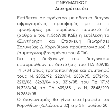
ΠΝΕΥΜΑΤΙΚΟΣ
Διακηρύττει ότι
Εκτίθεται σε πρόχειρο μειοδοτικό διαγω
σφραγισμένες προσφορές με το σ
προσφοράς με επιμέρους ποσοστό έ
{άρθρο 6 του Ν.3669/08 ΚΔΕ} η εκτέλεση τ
«Συντήρηση και Επισκευή Γεωτρήσε
Σολυγείας Δ. Κορινθίων» προϋπολογισμού 59
{συμπεριλαμβανομένου του ΦΠΑ}.
Για τη διεξαγωγή του διαγωνισ
εφαρμοσθούν οι διατάξεις του ΠΔ 609/85
1418/84 όπως τροποποιήθηκε και συμπληρ
τους Ν. 2052/92, 2229/94, 2338/95, 2372/96,
3212/03, 3263/04 και 3316/05, του ΠΔ 171/
Ν.3263/04, το ΠΔ 609/85 , ο Ν. 3548/20
Ν.3669/08.
Ο διαγωνισμός θα γίνει στα Γραφεία τ
Κορινθίων {Κολιάτσου 32} την 31η Ιουλίου 20