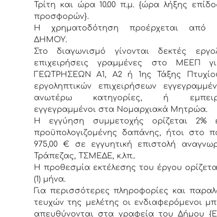
Τρίτη και ώρα 10.00 π.μ. {ώρα λήξης επίδ
προσφορών}.
Η χρηματοδότηση προέρχεται από 
ΔΗΜΟΥ.
Στο διαγωνισμό γίνονται δεκτές εργολ
επιχειρήσεις γραμμένες στο ΜΕΕΠ γ
ΓΕΩΤΡΗΣΕΩΝ Α1, Α2 ή 1ης Τάξης Πτυχίο
εργοληπτικών επιχειρήσεων εγγεγραμμέ
ανωτέρω κατηγορίες, ή εμπειρο
εγγεγραμμένοι στα Νομαρχιακά Μητρώα.
Η εγγύηση συμμετοχής ορίζεται 2% 
προϋπολογιζομένης δαπάνης, ήτοι στο 
975,00 € σε εγγυητική επιστολή αναγνω
Τράπεζας, ΤΣΜΕΔΕ, κ.λπ..
Η προθεσμία εκτέλεσης του έργου ορίζετα
(1) μήνα.
Για περισσότερες πληροφορίες και παρα
τευχών της μελέτης οι ενδιαφερόμενοι μπ
απευθύνονται στα γραφεία του Δήμου {