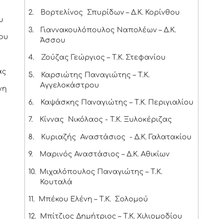
2.
Βορτελίνος Σπυρίδων – Δ.Κ. Κορίνθου
υ
3.
Γιαννακουλόπουλος Ναπολέων – Δ.Κ.
ου
Άσσου
4.
Ζούζας Γεώργιος – Τ.Κ. Στεφανίου
ας
5.
Καρσιώτης Παναγιώτης – Τ.Κ.
Αγγελοκάστρου
νη
6.
Καψάσκης Παναγιώτης – Τ.Κ. Περιγιαλίου
7.
Κίννας Νικόλαος - Τ.Κ. Ξυλοκέριζας
8.
Κυριαζής Αναστάσιος - Δ.Κ. Γαλατακίου
9.
Μαρινός Αναστάσιος – Δ.Κ. Αθικίων
10.
Μιχαλόπουλος Παναγιώτης – Τ.Κ.
Κουταλά
11.
Μπέκου Ελένη – Τ.Κ. Σολομού
12.
Μπίτζιος Δημήτριος – Τ.Κ. Χιλιομοδίου