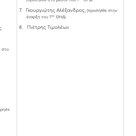
7.
Γκουργιώτης Αλέξανδρος,
(προσήλθε στην
ου
έναρξη του 1
ΘΗΔ)
8.
Πιέτρης Τιμολέων
ς
 στο
ώρησε