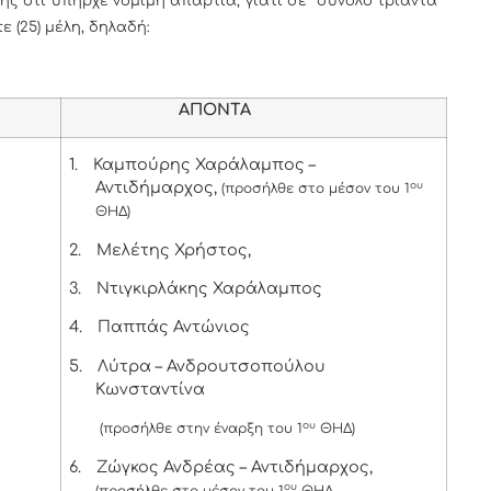
ς ότι υπήρχε νόμιμη απαρτία, γιατί σε σύνολο τριάντα
ε (25) μέλη, δηλαδή:
ΑΠΟΝΤΑ
1.
Καμπούρης Χαράλαμπος –
Αντιδήμαρχος,
ου
(προσήλθε στο μέσον του 1
ΘΗΔ)
2.
Μελέτης Χρήστος,
3.
Ντιγκιρλάκης Χαράλαμπος
4.
Παππάς Αντώνιος
5.
Λύτρα – Ανδρουτσοπούλου
Κωνσταντίνα
ου
(προσήλθε στην έναρξη του 1
ΘΗΔ)
6.
Ζώγκος Ανδρέας – Αντιδήμαρχος,
ου
(προσήλθε στο μέσον του 1
ΘΗΔ