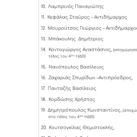
10.
Λαμπρινός Παναγιώτης
11.
Κεφάλας Σταύρος – Αντιδήμαρχος
12.
Μουρούτσος Γεώργιος – Αντιδήμαρχο
13.
Μπάκουλης Δημήτριος
14.
Κοντογιώργος Αναστάσιος,
(αποχώρησε
ου
τέλος του 4
ΗΔΘ)
15.
Νανόπουλος Βασίλειος
16.
Ζαχαριάς Σπυρίδων –Αντιπρόεδρος,
17.
Πανταζής Βασίλειος
18.
Κορδώσης Χρήστος
19.
Δημητρόπουλος Κωνσταντίνος,
(αποχ
ου
στο τέλος του 4
ΗΔΘ)
20.
Κουτσογκίλας Θεμιστοκλής,