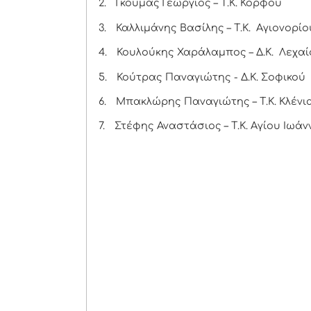
2.
Γκούμας Γεώργιος – Τ.Κ. Κόρφου
3.
Καλλιμάνης Βασίλης – Τ.Κ. Αγιονορίο
4.
Κουλούκης Χαράλαμπος – Δ.Κ. Λεχαί
5.
Κούτρας Παναγιώτης - Δ.Κ. Σοφικού
6.
Μπακλώρης Παναγιώτης – Τ.Κ. Κλένι
7.
Στέφης Αναστάσιος – Τ.Κ. Αγίου Ιωάν