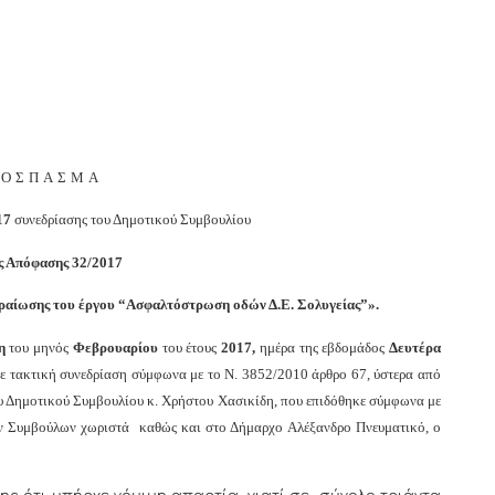
ΠΟΣΠΑΣΜΑ
17
συνεδρίασης του Δημοτικού Συμβουλίου
ς Απόφασης 32/2017
εραίωσης του έργου “Ασφαλτόστρωση οδών Δ.Ε. Σολυγείας”».
η
του μηνός
Φεβρουαρίου
του έτους
2017,
ημέρα της εβδομάδος
Δευτέρα
ε τακτική συνεδρίαση σύμφωνα με το Ν. 3852/2010 άρθρο 67, ύστερα από
 Δημοτικού Συμβουλίου κ. Χρήστου Χασικίδη, που επιδόθηκε σύμφωνα με
 των Συμβούλων χωριστά καθώς και στο Δήμαρχο Αλέξανδρο Πνευματικό, ο