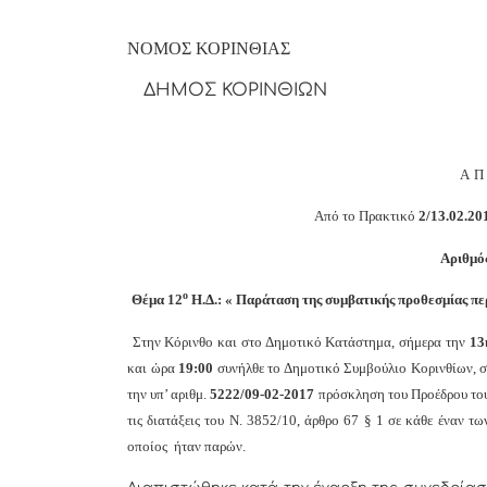
ΝΟΜΟΣ ΚΟΡΙΝΘΙΑΣ
ΔΗΜΟΣ ΚΟΡΙΝΘΙΩΝ
Α
Από το Πρακτικό
2/13.02.20
Αριθμό
ο
Θέμα 12
Η.Δ.: « Παράταση της συμβατικής προθεσμίας π
Στην Κόρινθο και στο Δημοτικό Κατάστημα, σήμερα την
13
και
ώρα
19:00
συνήλθε το Δημοτικό Συμβούλιο Κορινθίων, σ
την υπ’ αριθμ.
5222/09-
02-2017
πρόσκληση του Προέδρου του
τις διατάξεις του Ν. 3852/10, άρθρο 67 § 1 σε κάθε έναν
οποίος ήταν παρών.