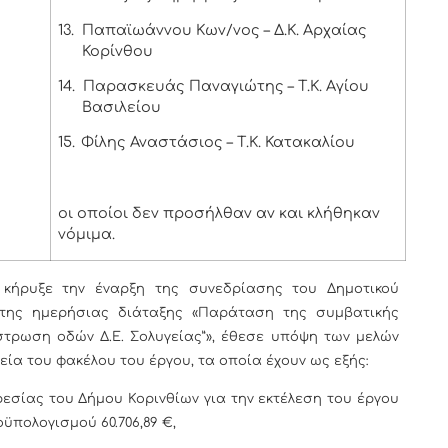
13.
Παπαϊωάννου Κων/νος – Δ.Κ. Αρχαίας
Κορίνθου
14.
Παρασκευάς Παναγιώτης – Τ.Κ. Αγίου
Βασιλείου
15.
Φίλης Αναστάσιος – Τ.Κ. Κατακαλίου
οι οποίοι δεν προσήλθαν αν και κλήθηκαν
νόμιμα.
κήρυξε την έναρξη της συνεδρίασης του Δημοτικού
ης ημερήσιας διάταξης «Παράταση της συμβατικής
τρωση οδών Δ.Ε. Σολυγείας”», έθεσε υπόψη των μελών
ία του φακέλου του έργου, τα οποία έχουν ως εξής:
ηρεσίας του Δήμου Κορινθίων για την εκτέλεση του έργου
ϋπολογισμού 60.706,89 €,