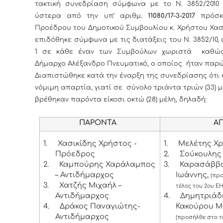
τακτική συνεδρίαση σύμφωνα με το Ν. 3852/2010 
ύστερα από την υπ’ αριθμ.
11080/17-3-2017
πρόσκ
Προέδρου του Δημοτικού Συμβουλίου κ. Χρήστου Χασ
επιδόθηκε σύμφωνα με τις διατάξεις του Ν. 3852/10, 
1 σε κάθε έναν των Συμβούλων χωριστά καθώς
Δήμαρχο Αλέξανδρο Πνευματικό, ο οποίος ήταν παρώ
Διαπιστώθηκε κατά την έναρξη της συνεδρίασης ότι
νόμιμη απαρτία, γιατί σε σύνολο τριάντα τριών (33) 
βρέθηκαν παρόντα είκοσι οκτώ (28) μέλη, δηλαδή:
ΠΑΡΟΝΤΑ
ΑΠΟΝ
1.
Χασικίδης Χρήστος -
1.
Μελέτης Χ
Πρόεδρος
2.
Σούκουλης
2.
Καμπούρης Χαράλαμπος
3.
Καρασάββ
– Αντιδήμαρχος
Ιωάννης,
(πρ
3.
Χατζής Μιχαήλ –
τέλος του 2ου Ε
Αντιδήμαρχος
4.
Δημητριάδ
4.
Δράκος Παναγιώτης-
Κακούρου Μ
Αντιδήμαρχος
(προσήλθε στο τ