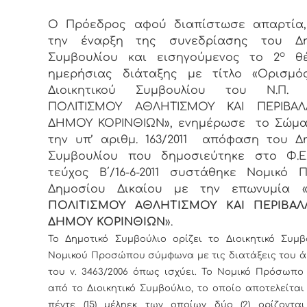
Ο Πρόεδρος αφού διαπίστωσε απαρτία,
την έναρξη της συνεδρίασης του Δη
ο
Συμβουλίου και εισηγούμενος το 2
θέ
ημερήσιας διάταξης με τίτλο «Ορισμό
Διοικητικού Συμβουλίου του Ν.Π.
ΠΟΛΙΤΙΣΜΟΥ ΑΘΛΗΤΙΣΜΟΥ ΚΑΙ ΠΕΡΙΒΑ
ΔΗΜΟΥ ΚΟΡΙΝΘΙΩΝ», ενημέρωσε το Σώμα
την υπ’ αριθμ. 163/2011 απόφαση του Δ
Συμβουλίου που δημοσιεύτηκε στο Φ.Ε.
τεύχος Β΄/16-6-2011 συστάθηκε Νομικό
Δημοσίου Δικαίου με την επωνυμία 
ΠΟΛΙΤΙΣΜΟΥ ΑΘΛΗΤΙΣΜΟΥ ΚΑΙ ΠΕΡΙΒΑ
ΔΗΜΟΥ ΚΟΡΙΝΘΙΩΝ
».
Το Δημοτικό Συμβούλιο ορίζει το Διοικητικό Συμβ
Νομικού Προσώπου σύμφωνα με τις διατάξεις του ά
του ν. 3463/2006 όπως ισχύει. Το Νομικό Πρόσωπο 
από το Διοικητικό Συμβούλιο, το οποίο αποτελείτα
πέντε (15) μέληεκ των οποίων δύο (2) ορίζοντα