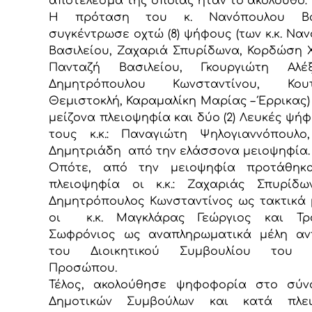
αποτέλεσμα της οποίας ήταν το ακόλουθο:
Η πρόταση του κ. Νανόπουλου Βασ
συγκέντρωσε οχτώ (8) ψήφους (των κ.κ. Να
Βασιλείου, Ζαχαριά Σπυρίδωνα, Κορδώση 
Πανταζή Βασιλείου, Γκουργιώτη Αλέξ
Δημητρόπουλου Κωνσταντίνου, Κουτ
Θεμιστοκλή, Καραμαλίκη Μαρίας – Έρρικας)
μείζονα πλειοψηφία και δύο (2) Λευκές ψή
τους κ.κ.: Παναγιώτη Ψηλογιαννόπουλο
Δημητριάδη από την ελάσσονα μειοψηφία.
Οπότε, από την μειοψηφία προτάθηκ
πλειοψηφία οι κ.κ.: Ζαχαριάς Σπυρίδω
Δημητρόπουλος Κωνσταντίνος ως τακτικά 
οι κ.κ. Μαγκλάρας Γεώργιος και Τρ
Σωφρόνιος ως αναπληρωματικά μέλη αντ
του Διοικητικού Συμβουλίου του 
Προσώπου.
Τέλος, ακολούθησε ψηφοφορία στο σύν
Δημοτικών Συμβούλων και κατά πλε