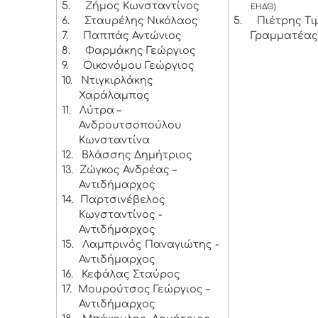
5.
Ζήμος Κωνσταντίνος
ΕΗΔΘ)
6.
Σταυρέλης Νικόλαος
5.
Πιέτρης Τι
7.
Παππάς Αντώνιος
Γραμματέας
8.
Φαρμάκης Γεώργιος
9.
Οικονόμου Γεώργιος
10.
Ντιγκιρλάκης
Χαράλαμπος
11.
Λύτρα –
Ανδρουτσοπούλου
Κωνσταντίνα
12.
Βλάσσης Δημήτριος
13.
Ζώγκος Ανδρέας –
Αντιδήμαρχος
14.
Παρτσινέβελος
Κωνσταντίνος -
Αντιδήμαρχος
15.
Λαμπρινός Παναγιώτης -
Αντιδήμαρχος
16.
Κεφάλας Σταύρος
17.
Μουρούτσος Γεώργιος –
Αντιδήμαρχος