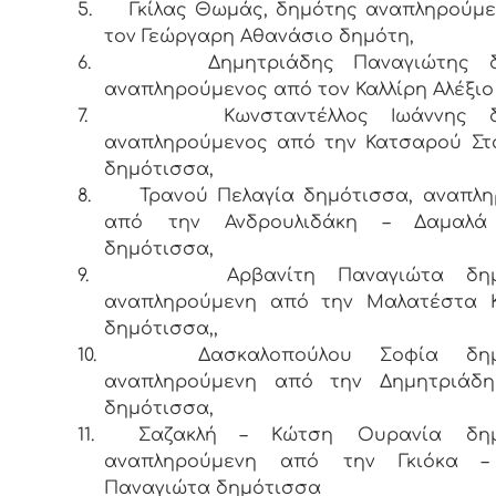
5.
Γκίλας Θωμάς, δημότης αναπληρούμ
τον Γεώργαρη Αθανάσιο δημότη,
6.
Δημητριάδης Παναγιώτης δ
αναπληρούμενος από τον Καλλίρη Αλέξιο
7.
Κωνσταντέλλος Ιωάννης δ
αναπληρούμενος από την Κατσαρού Στ
δημότισσα,
8.
Τρανού Πελαγία δημότισσα, αναπλ
από την Ανδρουλιδάκη – Δαμαλά
δημότισσα,
9.
Αρβανίτη Παναγιώτα δημ
αναπληρούμενη από την Μαλατέστα Κ
δημότισσα,,
10.
Δασκαλοπούλου Σοφία δημ
αναπληρούμενη από την Δημητριάδ
δημότισσα,
11.
Σαζακλή – Κώτση Ουρανία δημ
αναπληρούμενη από την Γκιόκα –
Παναγιώτα δημότισσα