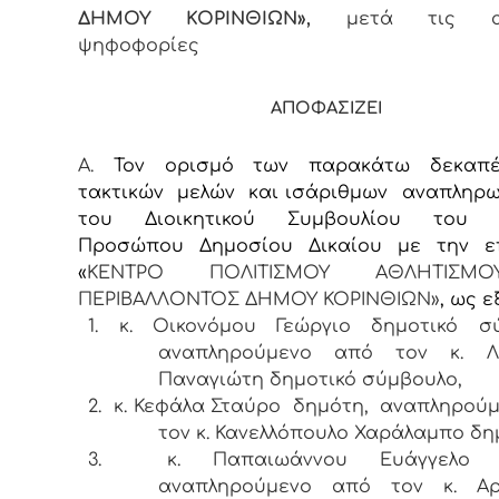
ΔΗΜΟΥ ΚΟΡΙΝΘΙΩΝ
»,
μετά τις αν
ψηφοφορίες
ΑΠΟΦΑΣΙΖΕΙ
Α.
Τον ορισμό των παρακάτω δεκαπέν
τακτικών μελών και ισάριθμων αναπληρ
του Διοικητικού Συμβουλίου του 
Προσώπου Δημοσίου Δικαίου με την ε
«
ΚΕΝΤΡΟ ΠΟΛΙΤΙΣΜΟΥ ΑΘΛΗΤΙΣΜ
ΠΕΡΙΒΑΛΛΟΝΤΟΣ ΔΗΜΟΥ ΚΟΡΙΝΘΙΩΝ»
, ως ε
1.
κ. Οικονόμου Γεώργιο δημοτικό σύ
αναπληρούμενο από τον κ. Λ
Παναγιώτη δημοτικό σύμβουλο,
2.
κ. Κεφάλα Σταύρο δημότη, αναπληρού
τον κ. Κανελλόπουλο Χαράλαμπο δη
3.
κ. Παπαιωάννου Ευάγγελο 
αναπληρούμενο από τον κ. Αρ