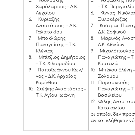
5.
Κουλούκης
5.
Καψάσκης Παν
Χαράλαμπος – Δ.Κ.
– Τ.Κ. Περιγιαλί
Λεχαίου
6.
Κίννας Νικόλαος
6.
Κυριαζής
Ξυλοκέριζας
Αναστάσιος - Δ.Κ.
7.
Κούτρας Παναγ
Γαλατακίου
Δ.Κ. Σοφικού
7.
Μπακλώρης
8.
Μαρινός Αναστ
Παναγιώτης – Τ.Κ.
Δ.Κ. Αθικίων
Κλένιας
9.
Μιχαλόπουλος
8.
Μπίτζιος Δημήτριος
Παναγιώτης – Τ.
– Τ.Κ. Χιλιομοδίου
Κουταλά
9.
Παπαϊωάννου Κων/
10.
Μπέκου Ελένη –
νος – Δ.Κ. Αρχαίας
Σολομού
Κορίνθου
11.
Παρασκευάς
10.
Στέφης Αναστάσιος –
Παναγιώτης – Τ.
Τ.Κ. Αγίου Ιωάννη
Βασιλείου
12.
Φίλης Αναστάσιο
Κατακαλίου
οι οποίοι δεν προ
αν και κλήθηκαν νό