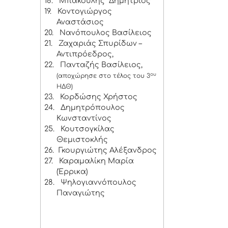
18.
Μπάκουλης Δημήτριος
19.
Κοντογιώργος
Αναστάσιος
20.
Νανόπουλος Βασίλειος
21.
Ζαχαριάς Σπυρίδων –
Αντιπρόεδρος,
22.
Πανταζής Βασίλειος,
ου
(αποχώρησε στο τέλος του 3
ΗΔΘ)
23.
Κορδώσης Χρήστος
24.
Δημητρόπουλος
Κωνσταντίνος
25.
Κουτσογκίλας
Θεμιστοκλής
26.
Γκουργιώτης Αλέξανδρος
27.
Καραμαλίκη Μαρία
(Έρρικα)
28.
Ψηλογιαννόπουλος
Παναγιώτης