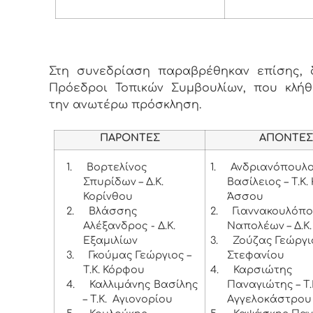
Στη συνεδρίαση παραβρέθηκαν επίσης, δ
Πρόεδροι Τοπικών Συμβουλίων, που κλή
την ανωτέρω πρόσκληση.
ΠΑΡΟΝΤΕΣ
ΑΠΟΝΤΕ
1.
Βορτελίνος
1.
Ανδριανόπουλ
Σπυρίδων – Δ.Κ.
Βασίλειος – Τ.Κ.
Κορίνθου
Άσσου
2.
Βλάσσης
2.
Γιαννακουλόπ
Αλέξανδρος - Δ.Κ.
Ναπολέων – Δ.Κ
Εξαμιλίων
3.
Ζούζας Γεώργιο
3.
Γκούμας Γεώργιος –
Στεφανίου
Τ.Κ. Κόρφου
4.
Καρσιώτης
4.
Καλλιμάνης Βασίλης
Παναγιώτης – Τ.
– Τ.Κ. Αγιονορίου
Αγγελοκάστρου