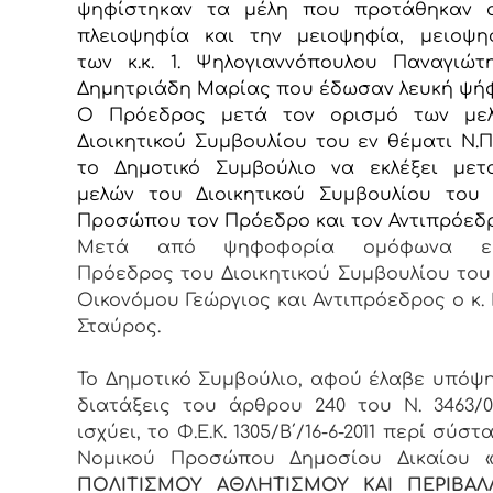
ψηφίστηκαν τα μέλη που προτάθηκαν 
πλειοψηφία και την μειοψηφία,
μειοψη
των κ.κ. 1. Ψηλογιαννόπουλου Παναγιώτ
Δημητριάδη Μαρίας που
έδωσαν λευκή ψή
Ο Πρόεδρος μετά τον ορισμό των με
Διοικητικού Συμβουλίου του εν θέματι Ν.Π
το Δημοτικό Συμβούλιο να εκλέξει μετ
μελών του Διοικητικού Συμβουλίου του
Προσώπου τον Πρόεδρο και τον Αντιπρόεδρ
Μετά από ψηφοφορία ομόφωνα εκλ
Πρόεδρος του Διοικητικού Συμβουλίου του Ν
Οικονόμου Γεώργιος και Αντιπρόεδρος ο κ.
Σταύρος.
Το Δημοτικό Συμβούλιο, αφού έλαβε υπόψη
διατάξεις του άρθρου 240 του Ν. 3463/
ισχύει, το Φ.Ε.Κ. 1305/B΄/16-6-2011 περί σύσ
Νομικού Προσώπου Δημοσίου Δικαίου 
ΠΟΛΙΤΙΣΜΟΥ ΑΘΛΗΤΙΣΜΟΥ ΚΑΙ ΠΕΡΙΒΑ