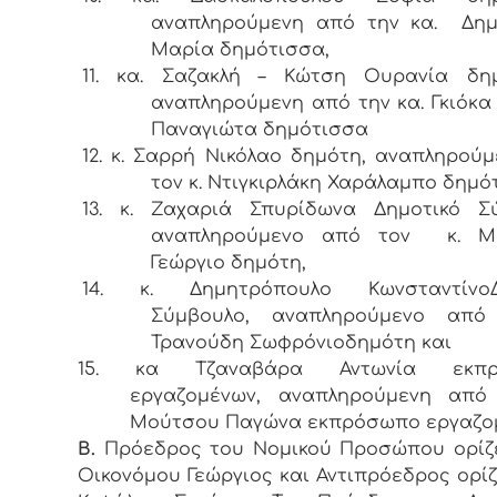
αναπληρούμενη από την κα. Δημ
Μαρία δημότισσα,
11.
κα. Σαζακλή – Κώτση Ουρανία δημ
αναπληρούμενη από την κα. Γκιόκα 
Παναγιώτα δημότισσα
12.
κ. Σαρρή Νικόλαο δημότη, αναπληρού
τον κ. Ντιγκιρλάκη Χαράλαμπο δημό
13.
κ. Ζαχαριά Σπυρίδωνα Δημοτικό Σύ
αναπληρούμενο από τον κ. Μ
Γεώργιο δημότη,
14.
κ. Δημητρόπουλο ΚωνσταντίνοΔ
Σύμβουλο, αναπληρούμενο από
Τρανούδη Σωφρόνιοδημότη και
15.
κα Τζαναβάρα Αντωνία εκπρ
εργαζομένων, αναπληρούμενη από
Μούτσου Παγώνα εκπρόσωπο εργαζο
Β.
Πρόεδρος του Νομικού Προσώπου ορίζε
Οικονόμου Γεώργιος και Αντιπρόεδρος ορίζε