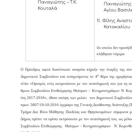
Παναγιώτης – Τ.Κ.
Παναγιώτης –
Κουταλά
Αγίου Βασιλ
11.
Φίλης Αναστά
Κατακαλίου
ο
ι οποίοι δεν προσήλ
κλήθηκαν νόμιμα.
Ο Πρόεδρος αφού διαπίστωσε απαρτία κήρυξε την έναρξη της συν
ο
Δημοτικού Συμβουλίου και εισηγούμενος το
4
θέμα της ημερήσιας
τίτλο «Ορισμός ενός εκπροσώπου με τον αναπληρωτή του για τη σ
θμιου Συμβουλίου Επιθεώρησης Θεάτρων – Κινηματογράφων Ν. Κορι
έτη 2017-2018», έθεσε υπόψη των μελών του Δημοτικού Συμβουλί
πρωτ. 5007/19-10-2016 έγγραφο της Γενικής Διεύθυνσης Ανάπτυξης Π
Τμήμα Δια Βίου Μάθησης Παιδείας και Θρησκευμάτων σύμφωνα μ
Δήμος πρέπει να ορίσει εκπρόσωπο με τον αναπληρωτή του, ως μέλο
Συμβουλίου Επιθεώρησης Θεάτρων - Κινηματογράφων Ν. Κορινθία