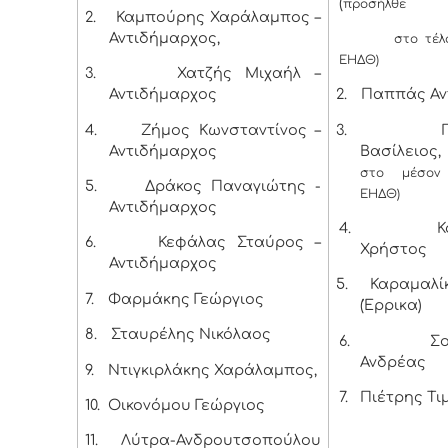
(
προσήλθε
2.
Καμπούρης Χαράλαμπος –
Αντιδήμαρχος,
στο τέλ
ΕΗΔΘ)
3.
Χατζής Μιχαήλ –
Αντιδήμαρχος
2.
Παππάς Αν
4.
Ζήμος Κωνσταντίνος –
3.
Αντιδήμαρχος
Βασίλειος, 
στο μέσον
5.
Δράκος Παναγιώτης -
ΕΗΔΘ)
Αντιδήμαρχος
4.
Κ
6.
Κεφάλας Σταύρος –
Χρήστος
Αντιδήμαρχος
5.
Καραμαλί
7.
Φαρμάκης Γεώργιος
(Έρρικα)
8.
Σταυρέλης Νικόλαος
6.
Σ
Ανδρέας
9.
Ντιγκιρλάκης Χαράλαμπος,
7.
Πιέτρης Τι
10.
Οικονόμου Γεώργιος
11.
Λύτρα-Ανδρουτσοπούλου