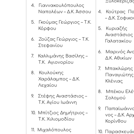
Ξυλοκέριζα
4.
Γιαννακουλόπουλος
Ναπολέων – Δ.Κ. Άσσου
4.
Κούτρας Πα
– Δ.Κ. Σοφικο
5.
Γκούμας Γεώργιος – Τ.Κ.
Κόρφου
5.
Κυριαζής
Αναστάσιος -
6.
Ζούζας Γεώργιος – Τ.Κ.
Γαλατακίου
Στεφανίου
6.
Μαρινός Αν
7.
Καλλιμάνης Βασίλης –
Δ.Κ. Αθικίων
Τ.Κ. Αγιονορίου
7.
Μπακλώρης
8.
Κουλούκης
Παναγιώτης –
Χαράλαμπος – Δ.Κ.
Κλένιας
Λεχαίου
8.
Μπέκου Ελέν
9.
Στέφης Αναστάσιος –
Σολομού
Τ.Κ. Αγίου Ιωάννη
9.
Παπαϊωάννο
10.
Μπίτζιος Δημήτριος –
νος – Δ.Κ. Α
Τ.Κ. Χιλιομοδίου
Κορίνθου
11.
Μιχαλόπουλος
10.
Παρασκευά