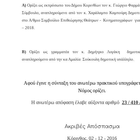
Α)
Ορίζει
ως
εκπρόσωπο του Δήμου Κορινθίων τον κ. Γεώργιο Φαρμ
Σύμβουλο, αναπληρούμενο από τον κ. Χαράλαμπο Καμπούρη Δημοτ
στο Α/θμιο Συμβούλιο Επιθεώρησης Θεάτρων - Κινηματογράφων για
– 2018.
Β)
Ορίζει
ως γραμματέα τον κ. Δημήτριο Λυγάκη δημοτικ
αναπληρούμενο από την κα Αμαλία Σούκουλη δημοτική υπάλληλο.
Αφού έγινε η σύνταξη του ανωτέρω πρακτικού υπογράφε
Νόμος ορίζει.
Η ανωτέρω απόφαση έλαβε αύξοντα αριθμό
23 / 410 
Ακριβές Απόσπασμα
Κόρινθος, 02 - 12 - 2016