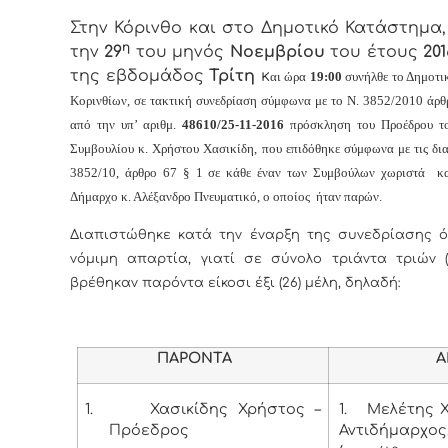
Στην Κόρινθο και στο Δημοτικό Κατάστημα
η
την
29
του μηνός
Νοεμβρίου
του έτους
201
της εβδομάδος
Τρίτη
κ
αι
ώρα
19:00
συνήλθε το Δημοτι
Κορινθίων, σε τακτική συνεδρίαση σύμφωνα με το Ν. 3852/2010 άρθ
από την υπ’ αριθμ.
48610/25-11-2016
πρόσκληση του Προέδρου το
Συμβουλίου κ. Χρήστου Χασικίδη, που επιδόθηκε σύμφωνα με τις δια
3852/10, άρθρο 67 § 1 σε κάθε έναν των Συμβούλων χωριστά κ
Δήμαρχο κ. Αλέξανδρο Πνευματικό, ο οποίος ήταν παρών.
Διαπιστώθηκε κατά την έναρξη της συνεδρίασης ό
νόμιμη απαρτία, γιατί σε σύνολο τριάντα τριών (
βρέθηκαν παρόντα είκοσι έξι (26) μέλη, δηλαδή:
ΠΑΡΟΝΤΑ
ΑΠΟΝ
1.
Χασικίδης Χρήστος –
1.
Μελέτης Χ
Πρόεδρος
Αντιδήμαρχος