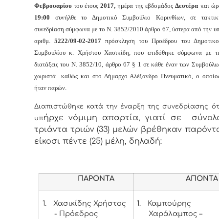
Φεβρουαρίου
του έτους
2017,
ημέρα της εβδομάδος
Δευτέρα
και
ώρ
19:00
συνήλθε το Δημοτικό Συμβούλιο Κορινθίων, σε τακτικ
συνεδρίαση σύμφωνα με το Ν. 3852/2010 άρθρο 67, ύστερα από την υπ
αριθμ.
5222/09-
02-2017
πρόσκληση του Προέδρου του Δημοτικο
Συμβουλίου κ. Χρήστου Χασικίδη, που επιδόθηκε σύμφωνα με τι
διατάξεις του Ν. 3852/10, άρθρο 67 § 1 σε κάθε έναν των Συμβούλω
χωριστά καθώς και στο Δήμαρχο Αλέξανδρο Πνευματικό, ο οποίο
ήταν παρών.
Διαπιστώθηκε κατά την έναρξη της συνεδρίασης ότ
ήρχε νόμιμη απαρτία, γιατί σε σύνολ
υπ
τριάντα τριών (33) μελών βρέθηκαν παρόντ
είκοσι πέντε (25) μέλη, δηλαδή:
ΠΑΡΟΝΤΑ
ΑΠΟΝΤΑ
1.
Χασικίδης Χρήστος
1.
Καμπούρης
- Πρόεδρος
Χαράλαμπος –