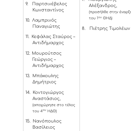
9.
Παρτσινέβελος
Αλέξανδρος,
Κωνσταντίνος
(προσήλθε στην έναρξ
ου
του 1
ΘΗΔ)
10.
Λαμπρινός
Παναγιώτης
8.
Πιέτρης Τιμολέων
11.
Κεφάλας Σταύρος –
Αντιδήμαρχος
12.
Μουρούτσος
Γεώργιος –
Αντιδήμαρχος
13.
Μπάκουλης
Δημήτριος
14.
Κοντογιώργος
Αναστάσιος,
(αποχώρησε στο τέλος
ου
του 4
ΗΔΘ)
15.
Νανόπουλος
Βασίλειος