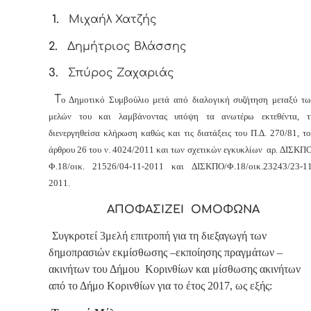
1.
Μιχαήλ Χατζής
2.
Δημήτριος Βλάσσης
3.
Σπύρος Ζαχαριάς
Τ
ο Δημοτικό Συμβούλιο μετά από διαλογική συζήτηση μεταξύ τω
μελών του και λαμβάνοντας υπόψη τα ανωτέρω εκτεθέντα, τ
διενεργηθείσα κλήρωση καθώς και τις διατάξεις του Π.Δ. 270/81, το
άρθρου 26 του ν. 4024/2011 και των σχετικών εγκυκλίων αρ.
ΔΙΣΚΠΟ
Φ.18/οικ. 21526/04-11-2011 και ΔΙΣΚΠΟ/Φ.18/οικ.23243/23-11
2011.
ΑΠΟΦΑΣΙΖΕΙ ΟΜΟΦΩΝΑ
Συγκροτεί 3μελή επιτροπή για τη διεξαγωγή των
δημοπρασιών εκμίσθωσης –εκποίησης πραγμάτων –
ακινήτων του Δήμου Κορινθίων και μίσθωσης ακινήτων
από το Δήμο Κορινθίων για το έτος 2017, ως εξής: