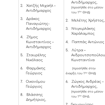
Αντιδήμαρχος,
2.
Χατζής Μιχαήλ –
(προσήλθε στο μέσον
Αντιδήμαρχος
ου
του 1
ΘΗΔ)
3.
Δράκος
2.
Μελέτης Χρήστος,
Παναγιώτης-
Αντιδήμαρχος
3.
Ντιγκιρλάκης
Χαράλαμπος
4.
Ζήμος
Κωνσταντίνος –
4.
Παππάς Αντώνιος
Αντιδήμαρχος
5.
Λύτρα –
5.
Σταυρέλης
Ανδρουτσοπούλο
Νικόλαος
Κωνσταντίνα
6.
Φαρμάκης
(προσήλθε στην
Γεώργιος
ου
έναρξη του 1
ΘΗΔ)
7.
Οικονόμου
6.
Ζώγκος Ανδρέας –
Γεώργιος
Αντιδήμαρχος,
(προσήλθε στο μέσον
8.
Βλάσσης
ου
του 1
ΘΗΔ
Δημήτριος,
7.
Γκουργιώτης