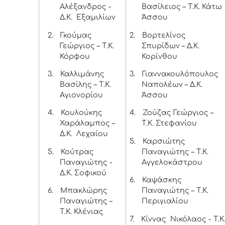
Αλέξανδρος -
Βασίλειος – Τ.Κ. Κάτω
Δ.Κ. Εξαμιλίων
Άσσου
2.
Γκούμας
2.
Βορτελίνος
Γεώργιος – Τ.Κ.
Σπυρίδων – Δ.Κ.
Κόρφου
Κορίνθου
3.
Καλλιμάνης
3.
Γιαννακουλόπουλος
Βασίλης – Τ.Κ.
Ναπολέων – Δ.Κ.
Αγιονορίου
Άσσου
4.
Κουλούκης
4.
Ζούζας Γεώργιος –
Χαράλαμπος –
Τ.Κ. Στεφανίου
Δ.Κ. Λεχαίου
5.
Καρσιώτης
5.
Κούτρας
Παναγιώτης – Τ.Κ.
Παναγιώτης -
Αγγελοκάστρου
Δ.Κ. Σοφικού
6.
Καψάσκης
6.
Μπακλώρης
Παναγιώτης – Τ.Κ.
Παναγιώτης –
Περιγιαλίου
Τ.Κ. Κλένιας
7.
Κίννας Νικόλαος - Τ.Κ