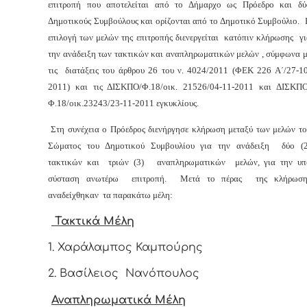
επιτροπή που αποτελείται από το Δήμαρχο ως Πρόεδρο και δύ
Δημοτικούς Συμβούλους και ορίζονται από το Δημοτικό Συμβούλιο. 
επιλογή των μελών της επιτροπής διενεργείται κατόπιν κλήρωσης γι
την ανάδειξη των τακτικών και αναπληρωματικών μελών , σύμφωνα μ
τις διατάξεις του άρθρου 26 του ν. 4024/2011 (ΦΕΚ 226 Α΄/27-10
2011) και τις ΔΙΣΚΠΟ/Φ.18/οικ. 21526/04-11-2011 και ΔΙΣΚΠΟ
Φ.18/οικ.23243/23-11-2011 εγκυκλίους.
Στη συνέχεια ο Πρόεδρος διενήργησε κλήρωση μεταξύ των μελών το
Σώματος του Δημοτικού Συμβουλίου για την ανάδειξη δύο (2
τακτικών και τριών (3) αναπληρωματικών μελών, για την υπ
σύσταση ανωτέρω επιτροπή. Μετά το πέρας της κλήρωση
αναδείχθηκαν τα παρακάτω μέλη:
Τακτικά Μέλη
1. Χαράλαμπος Καμπούρης
2. Βασίλειος Νανόπουλος
Αναπληρωματικά Μέλη