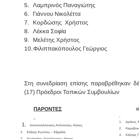
5.
Λαμπρινός Παναγιώτης
6.
Γιάννου Νικολέττα
7.
Κορδώσης
Χρήστος
8.
Λέκκα Σοφία
9.
Μελέτης Χρήστος
10.
Φιλιππακόπουλος Γεώργιος
Στη συνεδρίαση επίσης παραβρέθηκαν δ
(17) Πρόεδροι Τοπικών Συμβουλίων
ΠΑΡΟΝΤΕΣ
Α
1.
Δράκος Χ
1.
Αποστολόπουλος Απόστολος- Άσσος
2.
Καραβοκ
2.
Ελένης Κων/νος – Εξαμίλια
3.
Κλέττας 
3.
Κουλούκης Χαράλαμπος- Λέχαιο