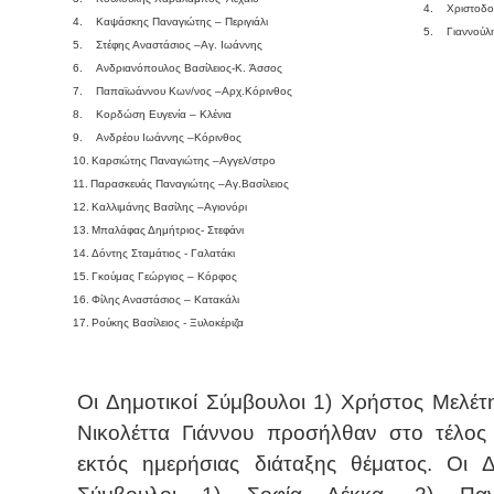
4.
Χριστοδο
4.
Καψάσκης Παναγιώτης – Περιγιάλι
5.
Γιαννούλ
5.
Στέφης Αναστάσιος –Αγ. Ιωάννης
6.
Ανδριανόπουλος Βασίλειος-
K
. Άσσος
7.
Παπαϊωάννου Κων/νος –Αρχ.Κόρινθος
8.
Κορδώση Ευγενία – Κλένια
9.
Ανδρέου Ιωάννης –Κόρινθος
10.
Καρσιώτης Παναγιώτης –Αγγελ/στρο
11.
Παρασκευάς Παναγιώτης –Αγ.Βασίλειος
12.
Καλλιμάνης Βασίλης –Αγιονόρι
13.
Μπαλάφας Δημήτριος- Στεφάνι
14.
Δόντης Σταμάτιος - Γαλατάκι
15.
Γκούμας Γεώργιος – Κόρφος
16.
Φίλης Αναστάσιος – Κατακάλι
17.
Ρούκης Βασίλειος - Ξυλοκέριζα
Οι Δημοτικοί Σύμβουλοι 1) Χρήστος Μελέτη
Νικολέττα Γιάννου προσήλθαν στο τέλος
εκτός ημερήσιας διάταξης θέματος. Οι Δ