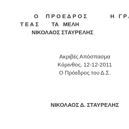
Ο
Π Ρ Ο Ε Δ Ρ Ο Σ
Η
Γ Ρ
Τ Ε Α Σ
ΤΑ
ΜΕΛΗ
ΝΙΚΟΛΑΟΣ ΣΤΑΥΡΕΛΗΣ
Ακριβές Απόσπασμα
Κόρινθος,
12-12-
2011
O
Πρόεδρος του Δ.Σ.
ΝΙΚΟΛΑΟΣ Δ. ΣΤΑΥΡΕΛΗΣ