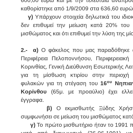
600,00 ευρώ και με την τελευταία αναπρ
καθορίστηκε από 1/9/2009 στα 636,60 ευρώ
γ)
Υπάρχουν στοιχεία δηλωτικά του ιδιοκ
δεν επιθυμεί την μείωση κατά 20% του 
μισθώματος και ότι επιθυμεί την λύση της μ
2.-
α)
Ο φάκελος που μας παραδόθηκε 
Περιφέρεια Πελοποννήσου, Περιφερειακή
Κορινθίας, Γενική Διεύθυνση Εσωτερικής Λει
για τη μίσθωση κτιρίου στην περιοχή 
ου
φυλακών για τη στέγαση του
16
Νηπια
Κορίνθου
(65μ. με προαύλιο) έχει ελλε
έγγραφα.
β)
Ο εκμισθωτής Ξύδης Χρήστ
συμφωνήσει σε μείωση του μισθώματος κατ
γ)
Το πρώτο μισθωτήριο ήταν το 1991 π