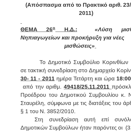
(Απόσπασμα από το Πρακτικό αριθ. 23/
2011)
ο
ΘΕΜΑ 26
Η.Δ.:
«Λύση μισ
Νηπιαγωγείων και προκήρυξη για νέες
μισθώσεις»
Το Δημοτικό Συμβούλιο Κορινθίων
σε τακτική συνεδρίαση στο Δημαρχείο Κορί
30-
11 -
2011
ημέρα Τετάρτη και ώρα
18:00
από την αριθμ.
49418/25
.11.
2011
πρόσκλ
Προέδρου του Δημοτικού Συμβουλίου κ. 
Σταυρέλη, σύμφωνα με τις διατάξεις του ά
§ 1 του Ν. 3852/2010.
Στη συνεδρίαση αυτή επί συνόλ
Δημοτικών Συμβούλων ήταν παρόντες οι
(3