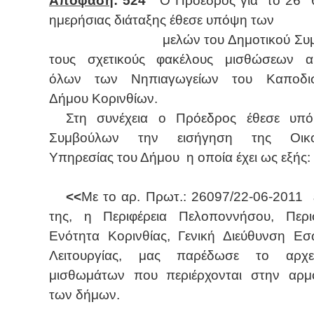
Απόφαση
: 524
Ο Πρόεδρος για
το 26
θ
ημερήσιας διάταξης έθεσε υπόψη των
μελών του Δημοτικού Συ
τους σχετικούς φακέλους μισθώσεων α
όλων των Νηπιαγωγείων του Καποδισ
Δήμου Κορινθίων.
Στη συνέχεια ο Πρόεδρος έθεσε υπ
Συμβούλων την εισήγηση της Οικο
Υπηρεσίας του Δήμου
η οποία έχει ως εξής:
<<
Με το αρ. Πρωτ.: 26097/22-06-2011
της, η Περιφέρεια Πελοποννήσου, Περι
Ενότητα Κορινθίας, Γενική Διεύθυνση Εσ
Λειτουργίας, μας παρέδωσε το αρχ
μισθωμάτων που περιέρχονται στην αρμ
των δήμων.