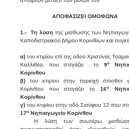
απόψεων μεταξύ των μελών του
ΑΠΟΦΑΣΙΖΕΙ ΟΜΟΦΩΝΑ
1.-
Τη λύση
της μίσθωσης των Νηπιαγωγ
Καποδιστριακού Δήμου Κορινθίων και συγκε
α)
του κτιρίου επί της οδού Χριστίνας Τσαμα
ο
Καλλιθέα, που στεγάζει
το
9
Νηπια
Κορίνθου
β)
του κτιρίου στην περιοχή όπισθεν 
ο
Κορίνθου που στεγάζει το
16
Νηπια
Κορίνθου
γ)
του κτιρίου στην οδό Σισύφου 12 που στε
ο
17
Νηπιαγωγείο Κορίνθου
Η λύση των ανωτέρω μισθώσ