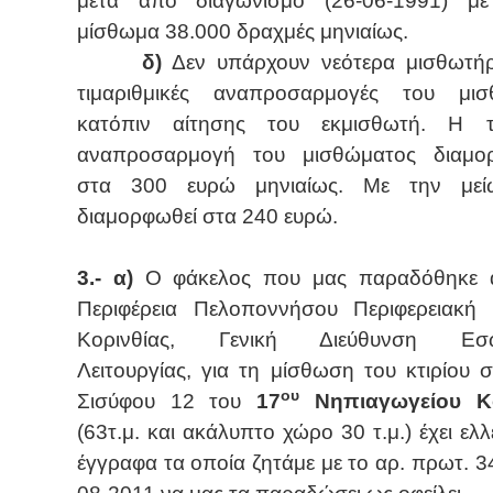
μετά από διαγωνισμό (26-06-1991) μ
μίσθωμα 38.000 δραχμές μηνιαίως.
δ)
Δεν υπάρχουν νεότερα μισθωτή
τιμαριθμικές αναπροσαρμογές του μισ
κατόπιν αίτησης του εκμισθωτή. Η τε
αναπροσαρμογή του μισθώματος διαμο
στα 300 ευρώ μηνιαίως. Με την με
διαμορφωθεί στα 240 ευρώ.
3.- α)
Ο φάκελος που μας παραδόθηκε 
Περιφέρεια Πελοποννήσου Περιφερειακή
Κορινθίας, Γενική Διεύθυνση Εσω
Λειτουργίας, για τη μίσθωση του κτιρίου 
ου
Σισύφου 12 του
17
Νηπιαγωγείου Κ
(63τ.μ. και ακάλυπτο χώρο 30 τ.μ.) έχει ελλ
έγγραφα τα οποία ζητάμε με το αρ. πρωτ. 3