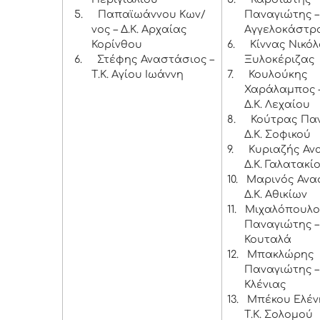
5.
Παπαϊωάννου Κων/
Παναγιώτης – 
νος – Δ.Κ. Αρχαίας
Αγγελοκάστρ
Κορίνθου
6.
Κίννας Νικόλ
6.
Στέφης Αναστάσιος –
Ξυλοκέριζας
Τ.Κ. Αγίου Ιωάννη
7.
Κουλούκης
Χαράλαμπος 
Δ.Κ. Λεχαίου
8.
Κούτρας Παν
Δ.Κ. Σοφικού
9.
Κυριαζής Αν
Δ.Κ. Γαλατακί
10.
Μαρινός Ανα
Δ.Κ. Αθικίων
11.
Μιχαλόπουλο
Παναγιώτης – 
Κουταλά
12.
Μπακλώρης
Παναγιώτης – 
Κλένιας
13.
Μπέκου Ελέν
Τ.Κ. Σολομού