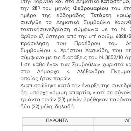
Στην Κόρινθο και στο Δημοτικό Κατάστημα
η
την
28
του μηνός
Φεβρουαρίου
του έτ
ημέρα της εβδομάδος
Τετάρτη
και
συνήλθε το Δημοτικό Συμβούλιο Κορινθ
τακτικήσυνεδρίαση σύμφωνα με το Ν. 3
άρθρο 67, ύστερα από την υπ’ αριθμ.
6828/2
πρόσκληση του Προέδρου του Δημ
Συμβουλίου κ. Χρήστου Χασικίδη, που ε
σύμφωνα με τις διατάξεις του Ν. 3852/10, ά
1 σε κάθε έναν των Συμβούλων χωριστά κ
στο Δήμαρχο κ. Αλέξανδρο Πνευμα
οποίος ήταν παρών.
Διαπιστώθηκε κατά την έναρξη της συνεδρ
ότι υπήρχε νόμιμη απαρτία, γιατί σε σύνολ
τριάντα τριών (33) μελών βρέθηκαν παρόντα
δύο (22) μέλη, δηλαδή:
ΠΑΡΟΝΤΑ
ΑΠΟΝ