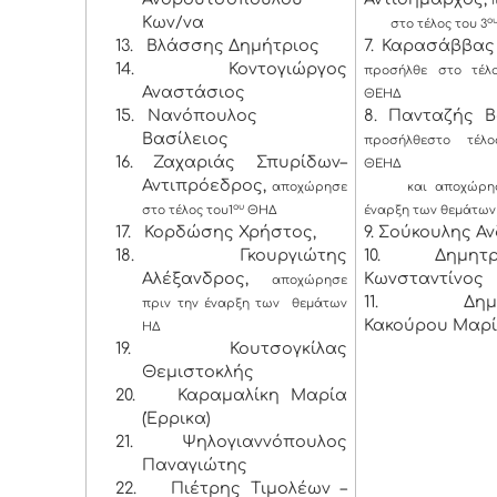
π
Κων/να
ο
στο τέλος του 3
13.
Βλάσσης Δημήτριος
7. Καρασάββας
14.
Κοντογιώργος
προσήλθε στο τέλ
Αναστάσιος
ΘΕΗΔ
15.
Νανόπουλος
8. Πανταζής Β
Βασίλειος
προσήλθε
στο τέλ
16.
Ζαχαριάς Σπυρίδων–
ΘΕΗΔ
Αντιπρόεδρος,
αποχώρησε
και αποχώρησε
ου
στο τέλος του
1
ΘΗΔ
έναρξη των θεμάτων
17.
Κορδώσης Χρήστος,
9. Σούκουλης Α
18.
Γκουργιώτης
10. Δημητρ
Αλέξανδρος,
Κωνσταντίνος
αποχώρησε
11. Δημητ
πριν την έναρξη των
θεμάτων
Κακούρου Μαρ
ΗΔ
19.
Κουτσογκίλας
Θεμιστοκλής
20.
Καραμαλίκη Μαρία
(Έρρικα)
21.
Ψηλογιαννόπουλος
Παναγιώτης
22.
Πιέτρης Τιμολέων –