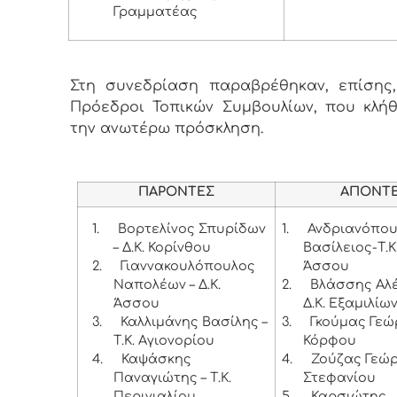
Γραμματέας
Στη συνεδρίαση παραβρέθηκαν, επίσης, 
Πρόεδροι Τοπικών Συμβουλίων, που κλή
την ανωτέρω πρόσκληση.
ΠΑΡΟΝΤΕΣ
ΑΠΟΝΤ
1.
Βορτελίνος Σπυρίδων
1.
Ανδριανόπο
– Δ.Κ. Κορίνθου
Βασίλειος-Τ.Κ
2.
Γιαννακουλόπουλος
Άσσου
Ναπολέων – Δ.Κ.
2.
Βλάσσης Αλέ
Άσσου
Δ.Κ. Εξαμιλίω
3.
Καλλιμάνης Βασίλης –
3.
Γκούμας Γεώρ
Τ.Κ. Αγιονορίου
Κόρφου
4.
Καψάσκης
4.
Ζούζας Γεώργ
Παναγιώτης – Τ.Κ.
Στεφανίου
Περιγιαλίου
5.
Καρσιώτης