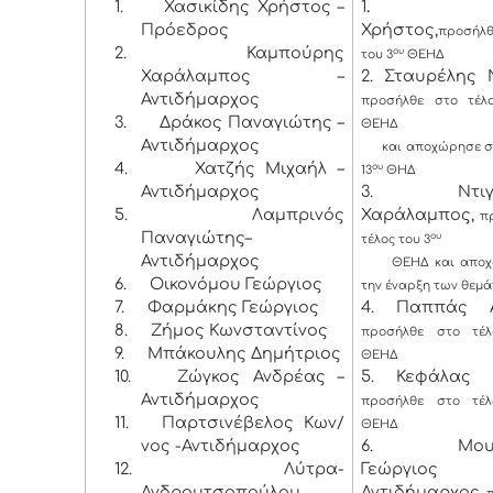
1.
Χασικίδης Χρήστος –
1
Πρόεδρος
Χρήστος,
προσήλθ
2.
Καμπούρης
ου
του 3
ΘΕΗΔ
Χαράλαμπος –
2. Σταυρέλης 
Αντιδήμαρχος
προσήλθε στο τέλ
3.
Δράκος Παναγιώτης –
ΘΕΗΔ
Αντιδήμαρχος
και αποχώρησε στο
4.
Χατζής Μιχαήλ –
ου
13
ΘΗΔ
Αντιδήμαρχος
3. Ντιγκι
5.
Λαμπρινός
Χαράλαμπος,
π
Παναγιώτης–
ου
τέλος του 3
Αντιδήμαρχος
ΘΕΗΔ και αποχώ
6.
Οικονόμου Γεώργιος
την έναρξη των θεμ
7.
Φαρμάκης Γεώργιος
4. Παππάς Α
8.
Ζήμος Κωνσταντίνος
προσήλθε στο τέ
9.
Μπάκουλης Δημήτριος
ΘΕΗΔ
10.
Ζώγκος Ανδρέας –
5. Κεφάλας 
Αντιδήμαρχος
προσήλθε στο τέ
11.
Παρτσινέβελος Κων/
ΘΕΗΔ
νος -Αντιδήμαρχος
6. Μουρο
12.
Λύτρα-
Γεώργι
Ανδρουτσοπούλου
Αντιδήμαρχος,