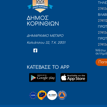
ΤΗΛΕ
27413
ΒΛΑΒ
ΔΗΜΟΣ
27411
ΚΟΡΙΝΘΙΩΝ
ΠΡΩΤ
27413
ΔΗΜΑΡΧΙΑΚΟ ΜΕΓΑΡΟ
ΠΡΩΤ
Κολιάτσου 32, Τ.Κ. 20131
27413
Mέσω 
αιτημ
Πατ
ΚΑΤΕΒΑΣΕ ΤΟ APP