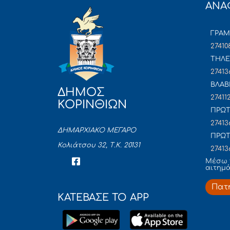
ΑΝΑ
ΓΡΑ
27410
ΤΗΛΕ
27413
ΒΛΑΒ
ΔΗΜΟΣ
27411
ΚΟΡΙΝΘΙΩΝ
ΠΡΩΤ
27413
ΔΗΜΑΡΧΙΑΚΟ ΜΕΓΑΡΟ
ΠΡΩΤ
Κολιάτσου 32, Τ.Κ. 20131
27413
Mέσω 
αιτημ
Πατ
ΚΑΤΕΒΑΣΕ ΤΟ APP