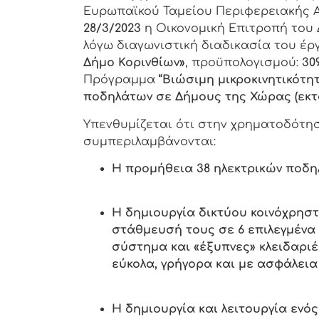
Ευρωπαϊκού Ταμείου Περιφερειακής Α
28/3/2023
η Οικονομική Επιτροπή του Δ
λόγω διαγωνιστική διαδικασία του έρ
Δήμο Κορινθίων»
, προϋπολογισμού:
30
Πρόγραμμα
“Βιώσιμη μικροκινητικότ
ποδηλάτων σε Δήμους της Χώρας (εκτ
Υπενθυμίζεται ότι στην χρηματοδότη
συμπεριλαμβάνονται:
Η προμήθεια 38 ηλεκτρικών ποδ
Η δημιουργία δικτύου κοινόχρηστ
στάθμευσή τους σε 6 επιλεγμένα 
σύστημα και «έξυπνες» κλειδαριέ
εύκολα, γρήγορα και με ασφάλεια
Η δημιουργία και λειτουργία εν