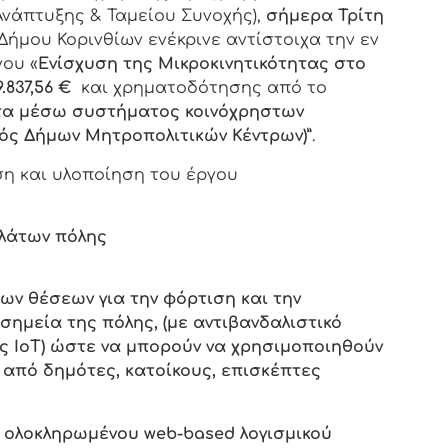
νάπτυξης & Ταμείου Συνοχής),
σήμερα Τρίτη
ήμου Κορινθίων ενέκρινε αντίστοιχα την εν
γου «
Ενίσχυση της Μικροκινητικότητας στο
9.837,56 €
και χρηματοδότησης από το
ητα μέσω συστήματος κοινόχρηστων
ός Δήμων Μητροπολιτικών Κέντρων)”
.
ση και υλοποίηση του έργου
ηλάτων πόλης
ων θέσεων για την φόρτιση και την
σημεία της πόλης, (με αντιβανδαλιστικό
ς ΙοΤ) ώστε να μπορούν να χρησιμοποιηθούν
 από δημότες, κατοίκους, επισκέπτες
ός ολοκληρωμένου
web
-
based
λογισμικού