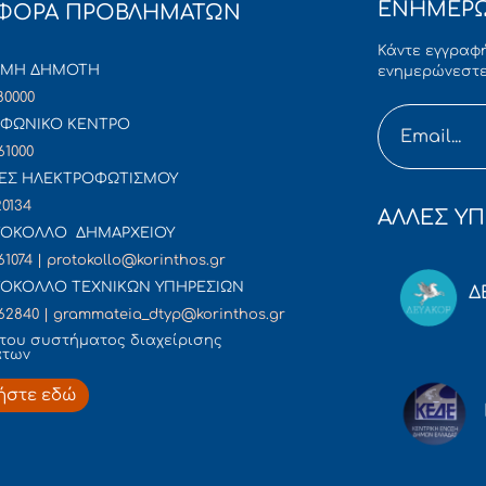
ΕΝΗΜΕΡΩ
ΦΟΡΑ ΠΡΟΒΛΗΜΑΤΩΝ
Κάντε εγγραφή
ΜΜΗ ΔΗΜΟΤΗ
ενημερώνεστε
80000
ΦΩΝΙΚΟ ΚΕΝΤΡΟ
61000
ΕΣ ΗΛΕΚΤΡΟΦΩΤΙΣΜΟΥ
20134
ΑΛΛΕΣ ΥΠ
ΟΚΟΛΛΟ ΔΗΜΑΡΧΕΙΟΥ
61074 | protokollo@korinthos.gr
ΟΚΟΛΛΟ ΤΕΧΝΙΚΩΝ ΥΠΗΡΕΣΙΩΝ
Δ
62840 | grammateia_dtyp@korinthos.gr
του συστήματος διαχείρισης
άτων
ήστε εδώ