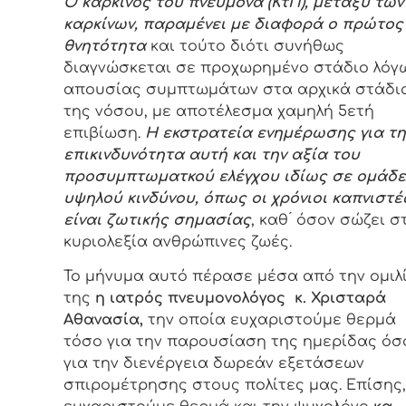
Ο καρκίνος του πνεύμονα (ΚτΠ), μεταξύ των
καρκίνων, παραμένει με διαφορά ο πρώτος
θνητότητα
και τούτο διότι συνήθως
διαγνώσκεται σε προχωρημένο στάδιο λόγ
απουσίας συμπτωμάτων στα αρχικά στάδι
της νόσου, με αποτέλεσμα χαμηλή 5ετή
επιβίωση.
Η εκστρατεία ενημέρωσης για τη
επικινδυνότητα αυτή και την αξία του
προσυμπτωματκού ελέγχου ιδίως σε ομάδ
υψηλού κινδύνου, όπως οι χρόνιοι καπνιστέ
είναι ζωτικής σημασίας
, καθ ́ όσον σώζει σ
κυριολεξία ανθρώπινες ζωές.
Το μήνυμα αυτό πέρασε μέσα από την ομιλ
της
η ιατρός πνευμονολόγος κ. Χρισταρά
Αθανασία,
την οποία ευχαριστούμε θερμά
τόσο για την παρουσίαση της ημερίδας όσ
για την διενέργεια δωρεάν εξετάσεων
σπιρομέτρησης στους πολίτες μας. Επίσης,