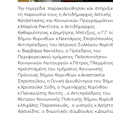
Την Ημερίδα παρακολούθησαν και στήριξα
τη παρουσία τους η Αντιδήμαρχος Αστικής
Κατάστασης και Κοινωνικών Προγραμμάτω
κ.Μαρίνα Ραντίτσα, ο Αντιδήμαρχος
Καθαριότητας κ.Δημήτρης Μπίτζιος, ο Γ.Γ τ
δήμου Κορινθίων κ.Νεκτάριος Σπηλιόπουλος
Αντιπρόεδρος του Ιατρικού Συλλόγου Κορίν
κ. Βαρβάρα Καννέλου, ο Πρόεδρος του
Περιφερειακού τμήματος Πελοποννήσου
Κοινωνικών Λειτουργών κ.Πέτρος Πλεμμένος
προϊσταμένη του τμήματος Κοινωνικής
Πρόνοιας δήμου Κορινθίων κ.Αναστασία
Σπροπούλου, η Γενική Διευθύντρια του δήμ
κ.Χρυσούλα Ξύδη, ο Λιμενάρχης Κορίνθου
κ.Παναγιώτης Κοντός , ο Αντιπρόεδρος του
Κέντρου Κοινωνικής Πολιτικής δήμου Κορίν
κ.Μιχάλης Παρασκευάς, ο γιατρός κ.Χρήστ
Χασικίδης, ο δημοτικός σύμβουλος κ.Δημήτ