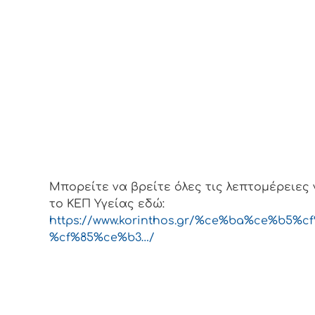
Μπορείτε να βρείτε όλες τις λεπτομέρειες 
το ΚΕΠ Υγείας εδώ:
https://www.korinthos.gr/%ce%ba%ce%b5%cf
%cf%85%ce%b3…/