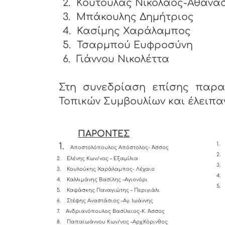
2.
Κούτουλας Νικόλαος-Αθανά
3.
Μπάκουλης Δημήτριος
4.
Κασίμης Χαράλαμπος
5.
Τσαρμπού Ευφροσύνη
6.
Γιάννου Νικολέττα
Στη συνεδρίαση επίσης παρα
Τοπικών Συμβουλίων και έλειπαν
ΠΑΡΟΝΤΕΣ
1.
1.
Αποστολόπουλος Απόστολος- Άσσος
2.
2.
Ελένης Κων/νος – Εξαμίλια
3.
3.
Κουλούκης Χαράλαμπος- Λέχαιο
4.
4.
Καλλιμάνης Βασίλης –Αγιονόρι
5.
5.
Καψάσκης Παναγιώτης – Περιγιάλι
6.
Στέφης Αναστάσιος –Αγ. Ιωάννης
7.
Ανδριανόπουλος Βασίλειος-K. Άσσος
8.
Παπαϊωάννου Κων/νος –Αρχ.Κόρινθος