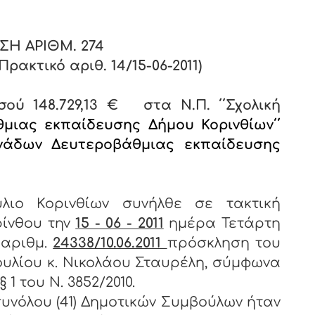
ΣΗ ΑΡΙΘΜ.
274
ακτικό αριθ. 14/15-06-2011)
σού 148.729,13 € στα Ν.Π. ΄΄Σχολική
ιας εκπαίδευσης Δήμου Κορινθίων΄΄
νάδων Δευτεροβάθμιας εκπαίδευσης
λιο Κορινθίων συνήλθε σε τακτική
ρίνθου την
15 - 06 - 2011
ημέρα Τετάρτη
 αριθμ.
24338/10.06.2011
πρόσκληση του
υλίου κ. Νικολάου Σταυρέλη, σύμφωνα
 1 του Ν. 3852/2010.
υνόλου (41) Δημοτικών Συμβούλων ήταν