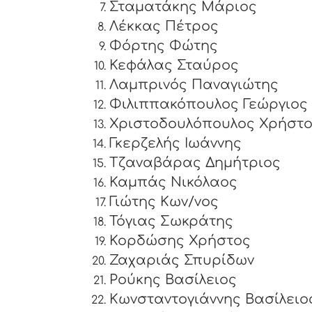
Σταματάκης Μάριος
Λέκκας Πέτρος
Φόρτης Φώτης
Κεφάλας Σταύρος
Λαμπρινός Παναγιώτης
Φιλιππακόπουλος Γεώργιος
Χριστοδουλόπουλος Χρήστ
Γκερζελής Ιωάννης
Τζαναβάρας Δημήτριος
Καμπάς Νικόλαος
Γιώτης Κων/νος
Τόγιας Σωκράτης
Κορδώσης Χρήστος
Ζαχαριάς Σπυρίδων
Ρούκης Βασίλειος
Κωνσταντογιάννης Βασίλειο