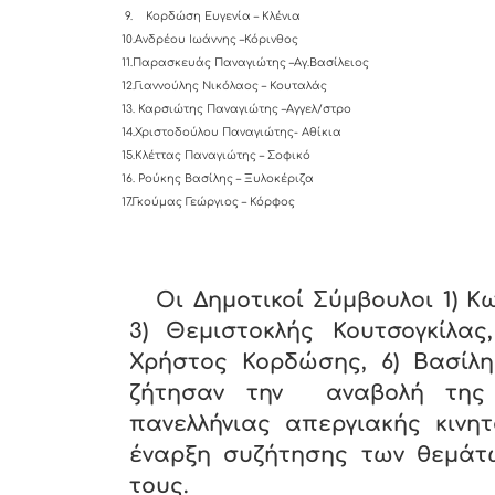
9.
Κορδώση Ευγενία – Κλένια
10.Ανδρέου Ιωάννης –Κόρινθος
11.Παρασκευάς Παναγιώτης –Αγ.Βασίλειος
12.Γιαννούλης Νικόλαος – Κουταλάς
13.
Καρσιώτης Παναγιώτης –Αγγελ/στρο
14.Χριστοδούλου Παναγιώτης- Αθίκια
15.Κλέττας Παναγιώτης – Σοφικό
16. Ρούκης Βασίλης – Ξυλοκέριζα
17.Γκούμας Γεώργιος – Κόρφος
Οι Δημοτικοί Σύμβουλοι 1) Κ
3) Θεμιστοκλής Κουτσογκίλας,
Χρήστος Κορδώσης, 6) Βασίλη
ζήτησαν την αναβολή της 
πανελλήνιας απεργιακής κινη
έναρξη συζήτησης των θεμάτ
τους.