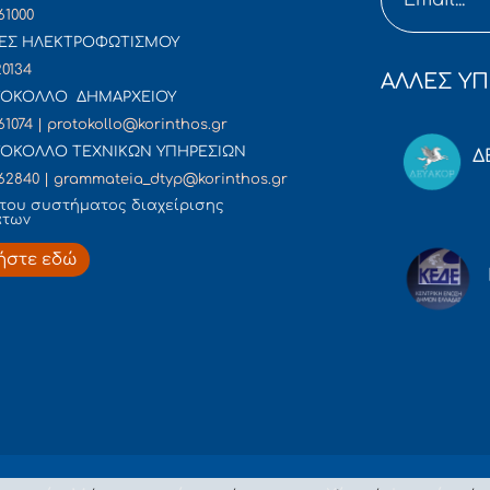
61000
ΕΣ ΗΛΕΚΤΡΟΦΩΤΙΣΜΟΥ
20134
ΑΛΛΕΣ ΥΠ
ΟΚΟΛΛΟ ΔΗΜΑΡΧΕΙΟΥ
61074 | protokollo@korinthos.gr
ΟΚΟΛΛΟ ΤΕΧΝΙΚΩΝ ΥΠΗΡΕΣΙΩΝ
Δ
62840 | grammateia_dtyp@korinthos.gr
του συστήματος διαχείρισης
άτων
ήστε εδώ