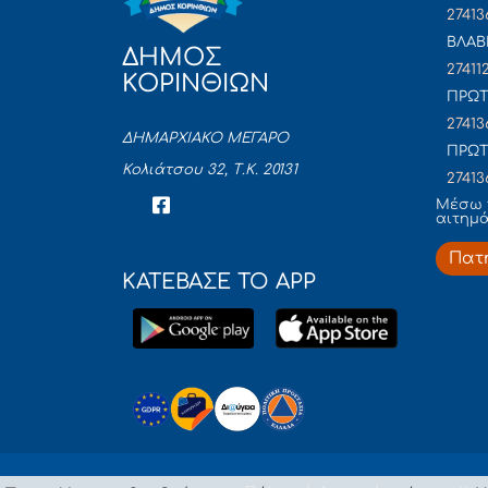
27413
ΒΛΑΒ
ΔΗΜΟΣ
27411
ΚΟΡΙΝΘΙΩΝ
ΠΡΩΤ
27413
ΔΗΜΑΡΧΙΑΚΟ ΜΕΓΑΡΟ
ΠΡΩΤ
Κολιάτσου 32, Τ.Κ. 20131
27413
Mέσω 
αιτημ
Πατ
ΚΑΤΕΒΑΣΕ ΤΟ APP