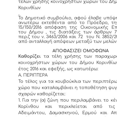
τελών χρήσης κοινοχρήστων χώρων του Δή
Κορινθίων
Το Δημοτικό συμβούλιο, αφού έλαβε υπόψ
ανωτέρω εκτεθέντα από το Πρόεδρο, τη
15/150/2016 απόφαση της Οικονομικής Ε
του Δήμου , τις διατάξεις των άρθρων 7
περ.ζ του ν. 3463/2006 και 72 του Ν. 3852/2
από ανταλλαγή απόψεων μεταξύ των μελών
ΑΠΟΦΑΣΙΖΕΙ ΟΜΟΦΩΝΑ
Καθορίζει
τα τέλη χρήσης των παραχωρ
κοινοχρήστων χώρων του Δήμου Κορινθίω
έτος 2016 και εφεξής, ως κατωτέρω:
Α. ΠΕΡΙΠΤΕΡΑ
Το τέλος για τα κουβούκλια των περιπτέρω
χώρο που καταλαμβάνει η τοποθέτηση ψυγ
σχαρών καθορίζεται:
1. Για την (α) ζώνη που περιλαμβάνει το κέ
Κορίνθου και περικλείεται από τι
Αδειμάντου, Δαμασκηνού, Ερμού και Απ