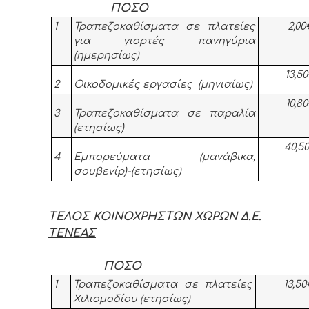
ΠΟΣΟ
1
Τραπεζοκαθίσματα σε πλατείες
2,0
για γιορτές πανηγύρια
(ημερησίως)
13,5
2
Οικοδομικές εργασίες (μηνιαίως)
10,8
3
Τραπεζοκαθίσματα σε παραλία
(ετησίως)
40,5
4
Εμπορεύματα (μανάβικα,
σουβενίρ)-(ετησίως)
ΤΕΛΟΣ ΚΟΙΝΟΧΡΗΣΤΩΝ ΧΩΡΩΝ Δ.Ε.
ΤΕΝΕΑΣ
ΠΟΣΟ
1
Τραπεζοκαθίσματα σε πλατείες
13,5
Χιλιομοδίου (ετησίως)