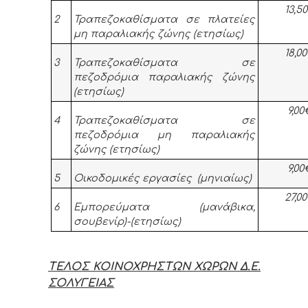
13,5
2
Τραπεζοκαθίσματα σε πλατείες
μη παραλιακής ζώνης (ετησίως)
18,0
3
Τραπεζοκαθίσματα σε
πεζοδρόμια παραλιακής ζώνης
(ετησίως)
9,0
4
Τραπεζοκαθίσματα σε
πεζοδρόμια μη παραλιακής
ζώνης (ετησίως)
9,0
5
Οικοδομικές εργασίες (μηνιαίως)
27,0
6
Εμπορεύματα (μανάβικα,
σουβενίρ)-(ετησίως)
ΤΕΛΟΣ ΚΟΙΝΟΧΡΗΣΤΩΝ ΧΩΡΩΝ Δ.Ε.
ΣΟΛΥΓΕΙΑΣ