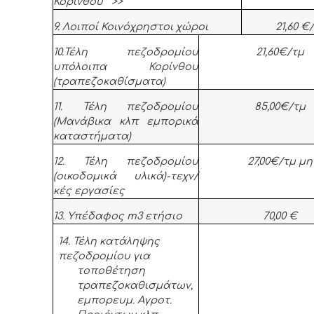
Κορίνθου >>
9. Λοιποί Κοινόχρηστοι χώροι
21,60 €
10.Τέλη πεζοδρομίου
21,60€/τμ
υπόλοιπα Κορίνθου
(τραπεζοκαθίσματα)
11. Τέλη πεζοδρομίου
85,00€/τμ
(Μανάβικα κλπ εμπορικά
καταστήματα)
12. Τέλη πεζοδρομίου
27,00€/τμ μην
(οικοδομικά υλικά)-τεχν/
κές εργασίες
13. Υπέδαφος
m
3 ετήσιο
70,00 €
14. Τέλη κατάληψης
πεζοδρομίου για
τοποθέτηση
τραπεζοκαθισμάτων,
εμπορευμ. Αγροτ.