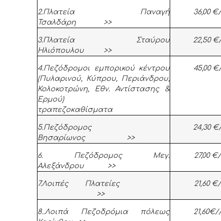
2.Πλατεία Παναγή
36,00 €
Τσαλδάρη >>
3.Πλατεία Σταύρου
22,50 €
Ηλιόπουλου >>
4.Πεζόδρομοι εμπορικού κέντρου
45,00 €
(Πυλαρινού, Κύπρου, Περιάνδρου,
Κολοκοτρώνη, Εθν. Αντίστασης &
Ερμού)
τραπεζοκαθίσματα
5.Πεζόδρομος
24,30 €
Βησαρίωνος >>
6. Πεζόδρομος Μεγ.
27,00 €
Αλεξάνδρου >>
7.Λοιπές Πλατείες
21,60 €
>>
8..Λοιπά Πεζοδρόμια πόλεως
21,60€/