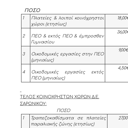
ΠΟΣΟ
1
Πλατείες & λοιποί κοινόχρηστοι
18,0
χώροι (ετησίως)
36,0
2
ΠΕΟ & εκτός ΠΕΟ & έμπροσθεν
Γυμνασίου
9,00
3
Οικοδομικές εργασίες στην ΠΕΟ
(μηνιαίως)
4,50
4
Οικοδομικές εργασίες εκτός
ΠΕΟ (μηνιαίως)
ΤΕΛΟΣ ΚΟΙΝΟΧΡΗΣΤΩΝ ΧΩΡΩΝ Δ.Ε.
ΣΑΡΩΝΙΚΟΥ:
ΠΟΣΟ
1
Τραπεζοκαθίσματα σε πλατείες
27,0
παραλιακής ζώνης (ετησίως)