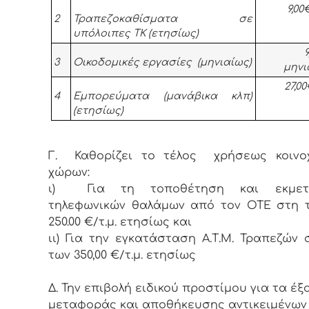
9,00
2
Τραπεζοκαθίσματα σε
υπόλοιπες ΤΚ (ετησίως)
9,0
3
Οικοδομικές εργασίες (μηνιαίως)
μηνι
27,0
4
Εμπορεύματα (μανάβικα κλπ)
(ετησίως)
Γ. Καθορίζει το τέλος χρήσεως κοινο
χώρων:
ι) Για τη τοποθέτηση και εκμετά
τηλεφωνικών θαλάμων από τον ΟΤΕ στη 
250.00 €/τ.μ. ετησίως και
ιι) Για την εγκατάσταση Α.Τ.Μ. Τραπεζών 
των 350,00 €/τ.μ. ετησίως
Δ. Την επιβολή ειδικού προστίμου για τα έξ
μεταφοράς και αποθήκευσης αντικειμένων