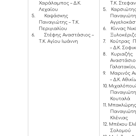
Χαράλαμπος – Δ.Κ.
Τ.Κ. Στεφα
Λεχαίου
5.
Καρσιώτη
5.
Καψάσκης
Παναγιώτης
Παναγιώτης – Τ.Κ.
Αγγελοκάσ
Περιγιαλίου
6.
Κίννας Νικ
6.
Στέφης Αναστάσιος –
Ξυλοκέριζ
Τ.Κ. Αγίου Ιωάννη
7.
Κούτρας Π
– Δ.Κ. Σοφι
8.
Κυριαζής
Αναστάσιος
Γαλατακίο
9.
Μαρινός Α
– Δ.Κ. Αθικί
10. Μιχαλόπου
Παναγιώτης
Κουταλά
11. Μπακλώρη
Παναγιώτης
Κλένιας
12. Μπέκου Ελέ
Σολομού