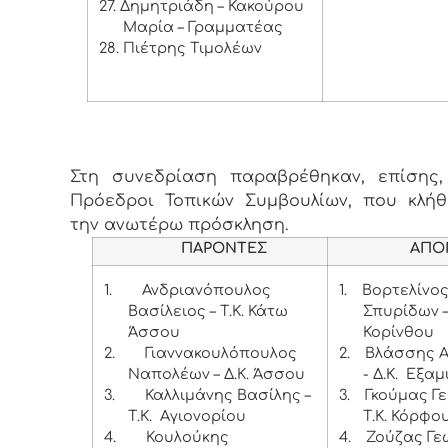
27. Δημητριάδη – Κακούρου
Μαρία – Γραμματέας
28. Πιέτρης Τιμολέων
Στη συνεδρίαση παραβρέθηκαν, επίσης, 
Πρόεδροι Τοπικών Συμβουλίων, που κλή
την ανωτέρω πρόσκληση.
ΠΑΡΟΝΤΕΣ
ΑΠΟ
1.
Ανδριανόπουλος
1.
Βορτελίνο
Βασίλειος – Τ.Κ. Κάτω
Σπυρίδων – 
Άσσου
Κορίνθου
2.
Γιαννακουλόπουλος
2.
Βλάσσης 
Ναπολέων – Δ.Κ. Άσσου
- Δ.Κ. Εξα
3.
Καλλιμάνης Βασίλης –
3.
Γκούμας Γε
Τ.Κ. Αγιονορίου
Τ.Κ. Κόρφο
4.
Κουλούκης
4.
Ζούζας Γε