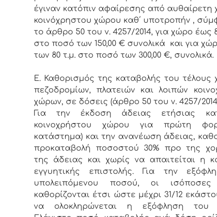
έγιναν κατόπιν αφαίρεσης από αυθαίρετη
κοινόχρηστου χώρου καθ΄ υποτροπήν , σύμ
το άρθρο 50 του ν. 4257/2014, για χώρο έως 8
στο ποσό των 150,00 € συνολικά και για χώ
των 80 τ.μ. στο ποσό των 300,00 €, συνολικά.
Ε. Καθορισμός της καταβολής του τέλους
πεζοδρομίων, πλατειών και λοιπών κοιν
χώρων, σε δόσεις (άρθρο 50 του ν. 4257/2014)
Για την έκδοση άδειας ετήσιας κα
κοινοχρήστου χώρου για πρώτη φο
κατάστημα) και την ανανέωση άδειας, καθ
προκαταβολή ποσοστού 30% προ της χο
της άδειας και χωρίς να απαιτείται η 
εγγυητικής επιστολής. Για την εξόφλ
υπολειπόμενου ποσού, οι ισόποσες
καθορίζονται έτσι ώστε μέχρι 31/12 εκάστ
να ολοκληρώνεται η εξόφληση του 