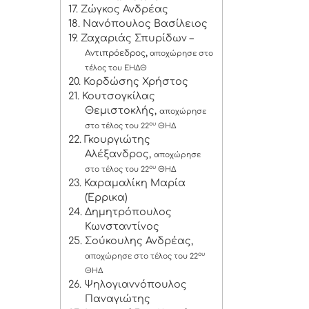
17. Ζώγκος Ανδρέας
18. Νανόπουλος Βασίλειος
19. Ζαχαριάς Σπυρίδων –
,
Αντιπρόεδρος
αποχώρησε στο
τέλος του ΕΗΔΘ
20. Κορδώσης Χρήστος
21. Κουτσογκίλας
Θεμιστοκλής,
αποχώρησε
ου
στο τέλος του 22
ΘΗΔ
22. Γκουργιώτης
Αλέξανδρος,
αποχώρησε
ου
στο τέλος του 22
ΘΗΔ
23. Καραμαλίκη Μαρία
(Έρρικα)
24. Δημητρόπουλος
Κωνσταντίνος
25. Σούκουλης Ανδρέας,
ου
αποχώρησε στο τέλος του 22
ΘΗΔ
26. Ψηλογιαννόπουλος
Παναγιώτης