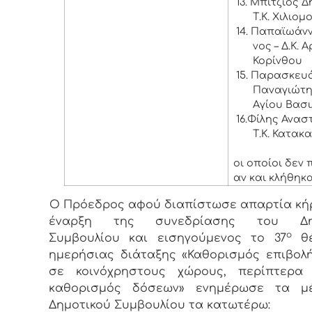
13. Μπίτζιος Δ
Τ.Κ. Χιλιομ
14. Παπαϊωάν
νος – Δ.Κ. 
Κορίνθου
15. Παρασκευ
Παναγιώτης
Αγίου Βασι
16.Φίλης Ανασ
Τ.Κ. Κατακ
οι οποίοι δεν
αν και κλήθηκα
Ο Πρόεδρος αφού διαπίστωσε απαρτία κή
έναρξη της συνεδρίασης του Δημ
ο
Συμβουλίου και εισηγούμενος το 37
θέ
ημερήσιας διάταξης «Καθορισμός επιβολ
σε κοινόχρηστους χώρους, περίπτερα 
καθορισμός δόσεων» ενημέρωσε τα μ
Δημοτικού Συμβουλίου τα κατωτέρω: