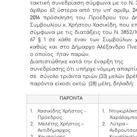
τακτική συνεδρίαση σύμφωνα με το Ν. 3
άρθρο 67, ύστερα από την υπ’ αριθμ.
2
2016
πρόσκληση του Προέδρου του Δη
Συμβουλίου κ. Χρήστου Χασικίδη, που ε
σύμφωνα με τις διατάξεις του Ν. 3852/1
67 § 1 σε κάθε έναν των Συμβούλων 
καθώς και στο Δήμαρχο Αλέξανδρο Πνε
ο οποίος ήταν παρών.
Διαπιστώθηκε κατά την έναρξη της
συνεδρίασης ότι υπήρχε νόμιμη απαρτία
σε σύνολο τριάντα τριών (33) μελών βρ
παρόντα είκοσι οκτώ (28) μέλη, δηλαδή:
ΠΑΡΟΝΤΑ
ΑΠΟ
1.
Χασικίδης Χρήστος -
1.
Ντιγκιρλάκ
Πρόεδρος
Χαράλαμπο
2.
Μελέτης Χρήστος –
2.
Λύτρα –
Αντιδήμαρχος
Ανδρουτσο
3.
Καμπούρης
Κωνσταντί