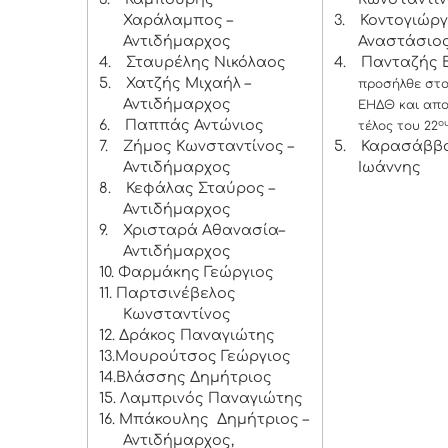
Χαράλαμπος –
3.
Κοντογιώρ
Αντιδήμαρχος
Αναστάσιο
4.
Σταυρέλης Νικόλαος
4.
Πανταζής Β
5.
Χατζής Μιχαήλ –
προσήλθε στο
Αντιδήμαρχος
ΕΗΔΘ και απ
6.
Παππάς Αντώνιος
ο
τέλος του 22
7.
Ζήμος Κωνσταντίνος –
5.
Καρασάββ
Αντιδήμαρχος
Ιωάννης
8.
Κεφάλας Σταύρος –
Αντιδήμαρχος
9.
Χρισταρά Αθανασία–
Αντιδήμαρχος
10. Φαρμάκης Γεώργιος
11. Παρτσινέβελος
Κωνσταντίνος
12. Δράκος Παναγιώτης
13.Μουρούτσος Γεώργιος
14.Βλάσσης Δημήτριος
15. Λαμπρινός Παναγιώτης
16. Μπάκουλης Δημήτριος –
Αντιδήμαρχος,