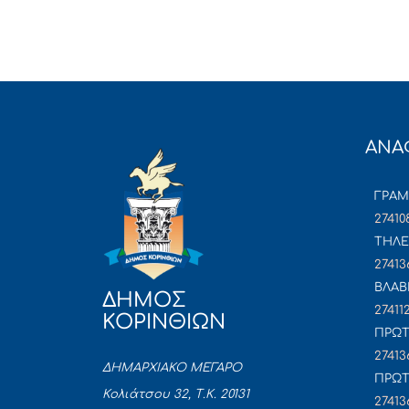
ΑΝΑ
ΓΡΑ
27410
ΤΗΛΕ
27413
ΒΛΑΒ
ΔΗΜΟΣ
27411
ΚΟΡΙΝΘΙΩΝ
ΠΡΩΤ
27413
ΔΗΜΑΡΧΙΑΚΟ ΜΕΓΑΡΟ
ΠΡΩΤ
Κολιάτσου 32, Τ.Κ. 20131
27413