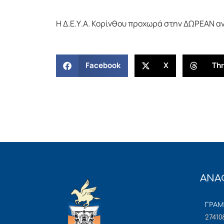
Η Δ.Ε.Υ.Α. Κορίνθου προχωρά στην ΔΩΡΕΑΝ α
Facebook
X
Th
ΑΝΑ
ΓΡΑ
27410