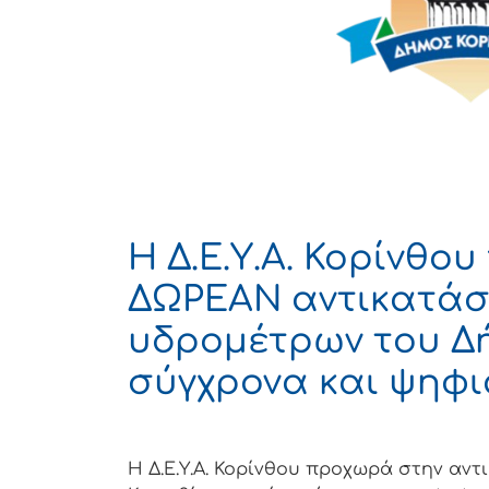
Η Δ.Ε.Υ.Α. Κορίνθο
ΔΩΡΕΑΝ αντικατάσ
υδρομέτρων του Δή
σύγχρονα και ψηφι
Η Δ.Ε.Υ.Α. Κορίνθου προχωρά στην α