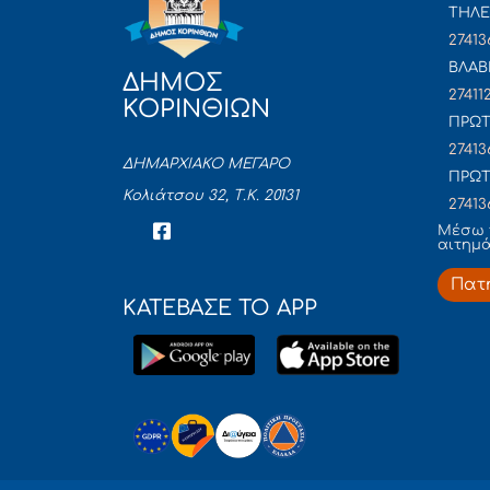
ΤΗΛΕ
27413
ΒΛΑΒ
ΔΗΜΟΣ
27411
ΚΟΡΙΝΘΙΩΝ
ΠΡΩΤ
27413
ΔΗΜΑΡΧΙΑΚΟ ΜΕΓΑΡΟ
ΠΡΩΤ
Κολιάτσου 32, Τ.Κ. 20131
27413
Mέσω 
αιτημ
Πατ
ΚΑΤΕΒΑΣΕ ΤΟ APP