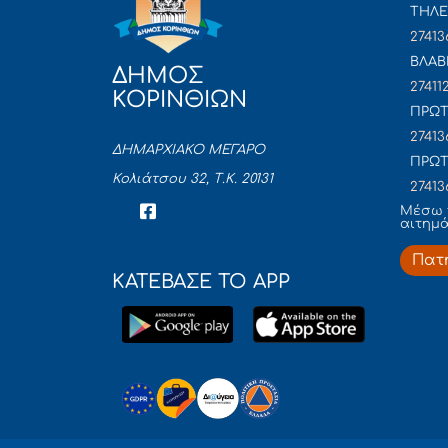
ΤΗΛΕ
27413
ΒΛΑΒ
ΔΗΜΟΣ
27411
ΚΟΡΙΝΘΙΩΝ
ΠΡΩΤ
27413
ΔΗΜΑΡΧΙΑΚΟ ΜΕΓΑΡΟ
ΠΡΩΤ
Κολιάτσου 32, Τ.Κ. 20131
27413
Mέσω 
αιτημ
Πατ
ΚΑΤΕΒΑΣΕ ΤΟ APP