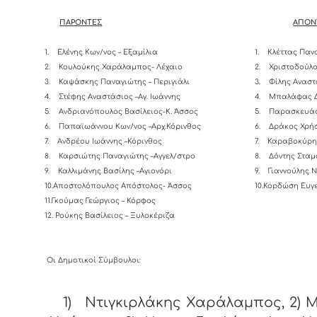
ΠΑΡΟΝΤΕΣ
ΑΠΟΝ
1.
Ελένης Κων/νος – Εξαμίλια
1.
Κλέττας Παν
2.
Κουλούκης Χαράλαμπος- Λέχαιο
2.
Χριστοδούλο
3.
Καψάσκης Παναγιώτης – Περιγιάλι
3.
Φίλης Αναστ
4.
Στέφης Αναστάσιος –Αγ. Ιωάννης
4.
Μπαλάφας Δ
5.
Ανδριανόπουλος Βασίλειος-K. Άσσος
5.
Παρασκευάς
6.
Παπαϊωάννου Κων/νος –Αρχ.Κόρινθος
6.
Δράκος Χρήσ
7.
Ανδρέου Ιωάννης –Κόρινθος
7.
Καραβοκύρης
8.
Καρσιώτης Παναγιώτης –Αγγελ/στρο
8.
Δόντης Σταμ
9.
Καλλιμάνης Βασίλης –Αγιονόρι
9.
Γιαννούλης 
10.Αποστολόπουλος Απόστολος- Άσσος
10.Κορδώση Ευγε
11.Γκούμας Γεώργιος – Κόρφος
12. Ρούκης Βασίλειος – Ξυλοκέριζα
Οι Δημοτικοί Σύμβουλοι:
1)
Ντιγκιρλάκης Χαράλαμπος, 2) 