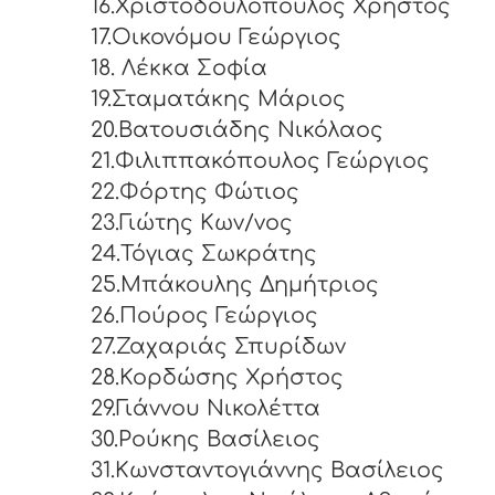
16.Χριστοδουλόπουλος Χρήστος
17.Οικονόμου Γεώργιος
18. Λέκκα Σοφία
19.Σταματάκης Μάριος
20.Βατουσιάδης Νικόλαος
21.Φιλιππακόπουλος Γεώργιος
22.Φόρτης Φώτιος
23.Γιώτης Κων/νος
24.Τόγιας Σωκράτης
25.Μπάκουλης Δημήτριος
26.Πούρος Γεώργιος
27.Ζαχαριάς Σπυρίδων
28.Κορδώσης Χρήστος
29.Γιάννου Νικολέττα
30.Ρούκης Βασίλειος
31.Κωνσταντογιάννης Βασίλειος