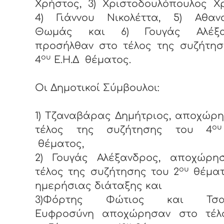
Χρήστος, 3) Χριστοδουλόπουλος Χ
4) Γιάννου Νικολέττα, 5) Αθαν
Θωμάς και 6) Γουγάς Αλέξαν
προσήλθαν στο τέλος της συζήτησ
ου
4
Ε.Η.Δ θέματος.
Οι Δημοτικοί Σύμβουλοι:
1) Τζαναβάρας Δημήτριος, αποχώρ
ου
τέλος της συζήτησης του 4
θέματος,
2) Γουγάς Αλέξανδρος, αποχώρη
ου
τέλος της συζήτησης του 2
θέματ
ημερήσιας διάταξης και
3)Φόρτης Φώτιος και Τσα
Ευφροσύνη
αποχώρησαν στο τέλ