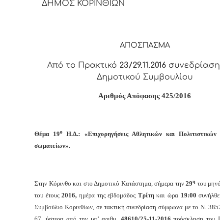
ΔΗΜΟΣ ΚΟΡΙΝΘΙΩΝ
ΑΠΟΣΠΑΣΜΑ
Από το Πρακτικό
23/29.11.2016
συνεδρίαση
Δημοτικού Συμβουλίου
Αριθμός Απόφασης 425/2016
ο
Θέμα 19
Η.Δ.: «Επιχορηγήσεις Αθλητικών και Πολιτιστικών
σωματείων».
η
Στην Κόρινθο και στο Δημοτικό Κατάστημα, σήμερα την
29
του μην
του έτους
2016,
ημέρα της εβδομάδος
Τρίτη
και
ώρα
19:00
συνήλθε
Συμβούλιο Κορινθίων, σε τακτική συνεδρίαση σύμφωνα με το Ν. 385
67, ύστερα από την υπ’ αριθμ.
48610/25-11-2016
πρόσκληση του Π