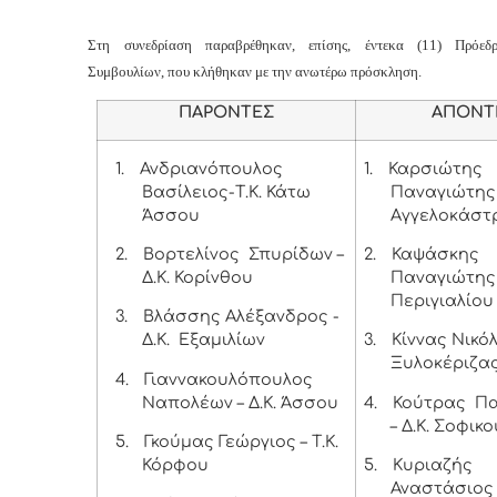
Στη συνεδρίαση παραβρέθηκαν, επίσης, έντεκα (11) Πρόεδ
Συμβουλίων, που κλήθηκαν με την ανωτέρω πρόσκληση.
ΠΑΡΟΝΤΕΣ
ΑΠΟΝΤ
1.
Ανδριανόπουλος
1.
Καρσιώτης
Βασίλειος-Τ.Κ. Κάτω
Παναγιώτης –
Άσσου
Αγγελοκάστ
2.
Βορτελίνος Σπυρίδων –
2.
Καψάσκης
Δ.Κ. Κορίνθου
Παναγιώτης –
Περιγιαλίου
3.
Βλάσσης Αλέξανδρος -
Δ.Κ. Εξαμιλίων
3.
Κίννας Νικόλ
Ξυλοκέριζα
4.
Γιαννακουλόπουλος
Ναπολέων – Δ.Κ. Άσσου
4.
Κούτρας Πα
– Δ.Κ. Σοφικο
5.
Γκούμας Γεώργιος – Τ.Κ.
Κόρφου
5.
Κυριαζής
Αναστάσιος -