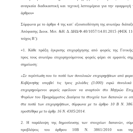
αναγκαία διαδικαστική και τεχνική λεπτομέρεια για την εφαρμογή 
άρθρου»
Σύμφωνα με το άρθρο 4 της κατ΄ εξουσιοδότηση της ανωτέρω διάταξ
Απόφασης Διοικ. Μετ. &Η. Δ. ΔΗΔ/Φ.40/1057/14.01.2015 (ΦΕΚ 11
τεύχος Β’):
«1. Κάθε πράξη έγκρισης επιχορήγησης από φορείς της Γενική
προς τους ανωτέρω επιχορηγούμενους φορείς φέρει σε εμφανές σημ
σημείωση:
«
Σε περίπτωση που το ποσό των συνολικών επιχορηγήσεων από φορεί
Κυβέρνησης υπερβεί τις τρεις χιλιάδες (3.000) ευρώ συνολικά
επιχορηγούμενοι φορείς οφείλουν να αναρτούν στο Μητρώο Επι
Φορέων του Προγράμματος Διαύγεια τα στοιχεία των δαπανών οι οπ
στα ποσά των επιχορηγήσεων, σύμφωνα με το άρθρο 10 Β Ν. 38
προστέθηκε με το άρθρ. 16 Ν. 4305/2014.
2.
Η παράλειψη της δημοσίευσης των στοιχείων δαπανών, σύμ
προβλέψεις του άρθρου 10Β Ν. 3861/2010 και της