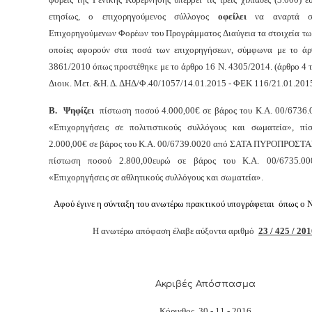
ετησίως, ο επιχορηγούμενος σύλλογος
οφείλει
να αναρτά σ
Επιχορηγούμενων Φορέων του Προγράμματος Διαύγεια τα στοιχεία τω
οποίες αφορούν στα ποσά των επιχορηγήσεων, σύμφωνα με το ά
3861/2010 όπως προστέθηκε με το άρθρο 16 Ν. 4305/2014. (άρθρο 4
Διοικ. Μετ. &Η. Δ. ΔΗΔ/Φ.40/1057/14.01.2015 - ΦΕΚ 116/21.01.2015
Β. Ψηφίζει
πίστωση ποσού 4.000,00€ σε βάρος του Κ.Α. 00/6736.0
«Επιχορηγήσεις σε πολιτιστικούς συλλόγους και σωματεία», π
2.000,00€ σε βάρος του Κ.Α. 00/6739.0020 από ΣΑΤΑ ΠΥΡΟΠΡΟΣΤΑ
πίστωση ποσού 2.800,00ευρώ σε βάρος του Κ.Α. 00/6735.00
«Επιχορηγήσεις σε αθλητικούς συλλόγους και σωματεία».
Αφ
ού έγινε η σύνταξη του ανωτέρω πρακτικού υπογράφεται όπως ο Ν
Η ανωτέρω απόφαση έλαβε αύξοντα αριθμό
23 / 425 / 20
Ακριβές Απόσπασμα
Κόρινθος, 30 - 11 - 2016