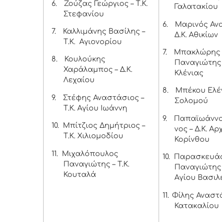
6.
Ζούζας Γεώργιος – Τ.Κ.
Γαλατακίου
Στεφανίου
6.
Μαρινός Αν
7.
Καλλιμάνης Βασίλης –
Δ.Κ. Αθικίων
Τ.Κ. Αγιονορίου
7.
Μπακλώρης
8.
Κουλούκης
Παναγιώτης –
Χαράλαμπος – Δ.Κ.
Κλένιας
Λεχαίου
8.
Μπέκου Ελέν
9.
Στέφης Αναστάσιος –
Σολομού
Τ.Κ. Αγίου Ιωάννη
9.
Παπαϊωάννο
10.
Μπίτζιος Δημήτριος –
νος – Δ.Κ. Α
Τ.Κ. Χιλιομοδίου
Κορίνθου
11.
Μιχαλόπουλος
10.
Παρασκευά
Παναγιώτης – Τ.Κ.
Παναγιώτης –
Κουταλά
Αγίου Βασιλ
11.
Φίλης Αναστά
Κατακαλίου