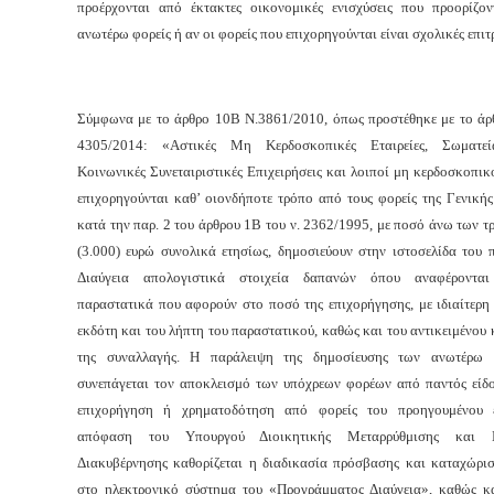
προέρχονται από έκτακτες οικονομικές ενισχύσεις που προορίζον
ανωτέρω φορείς ή αν οι φορείς που επιχορηγούνται είναι σχολικές επιτ
Σύμφωνα με το άρθρο 10Β Ν.3861/2010, όπως προστέθηκε με το άρθ
4305/2014: «
Αστικές Μη Κερδοσκοπικές Εταιρείες, Σωματεία
Κοινωνικές Συνεταιριστικές Επιχειρήσεις και λοιποί μη κερδοσκοπικ
επιχορηγούνται καθ’ οιονδήποτε τρόπο από τους φορείς της Γενική
κατά την παρ. 2 του άρθρου 1Β του ν. 2362/1995, με ποσό άνω των τ
(3.000) ευρώ συνολικά ετησίως, δημοσιεύουν στην ιστοσελίδα του 
Διαύγεια απολογιστικά στοιχεία δαπανών όπου αναφέροντα
παραστατικά που αφορούν στο ποσό της επιχορήγησης, με ιδιαίτερη
εκδότη και του λήπτη του παραστατικού, καθώς και του αντικειμένου 
της συναλλαγής. Η παράλειψη της δημοσίευσης των ανωτέρω 
συνεπάγεται τον αποκλεισμό των υπόχρεων φορέων από παντός είδο
επιχορήγηση ή χρηματοδότηση από φορείς του προηγουμένου 
απόφαση του Υπουργού Διοικητικής Μεταρρύθμισης και Η
Διακυβέρνησης καθορίζεται η διαδικασία πρόσβασης και καταχώρισ
στο ηλεκτρονικό σύστημα του «Προγράμματος Διαύγεια», καθώς κ