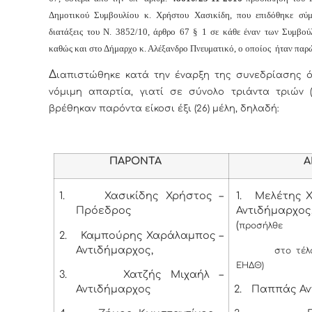
Δημοτικού Συμβουλίου κ. Χρήστου Χασικίδη, που επιδόθηκε σύ
διατάξεις του Ν. 3852/10, άρθρο 67 § 1 σε κάθε έναν των Συμβο
καθώς και στο Δήμαρχο κ. Αλέξανδρο Πνευματικό, ο οποίος ήταν παρ
Δ
ιαπιστώθηκε κατά την έναρξη της συνεδρίασης ό
νόμιμη απαρτία, γιατί σε σύνολο τριάντα τριών (
βρέθηκαν παρόντα είκοσι έξι (26) μέλη, δηλαδή:
ΠΑΡΟΝΤΑ
ΑΠΟΝ
1.
Χασικίδης Χρήστος –
1.
Μελέτης Χ
Πρόεδρος
Αντιδήμαρχος
(
προσήλθε
2.
Καμπούρης Χαράλαμπος –
Αντιδήμαρχος,
στο τέλ
ΕΗΔΘ)
3.
Χατζής Μιχαήλ –
Αντιδήμαρχος
2.
Παππάς Αν