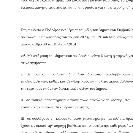
48570/25-11-2016 αίτηση, του Συλλόγου Ποντίων Κορινθίας. Το Σώμ
εξετάσει μια–μια τις αιτήσεις και ν΄ αποφασίσει για την επιχορήγησή τ
Στη συνέχεια ο Πρόεδρος ενημέρωσε τα μέλη του Δημοτικού Συμβουλίο
σύμφωνα με τις διατάξεις του άρθρου 202 §1 του Ν.3463/06, όπως αν
από το άρθρο 38 του Ν. 4257/2014:
«Α.
Με απόφαση του δημοτικού συμβουλίου είναι δυνατή η παροχή χ
επιχορηγήσεων:
i. σε νομικά πρόσωπα δημοσίου δικαίου, περιλαμβανομέ
εκκλησιαστικών, καθώς και σε αθλητικούς και πολιτιστικούς συλλόγο
την έδρα τους εντός των διοικητικών ορίων του Δήμου,
ii. σε τοπικά παραρτήματα οργανώσεων πανελλήνιας δράσης, που
κοινωνική και πολιτιστική δραστηριότητα,
iii. σε συλλόγους μη κερδοσκοπικού χαρακτήρα με πανελλήνια δράσ
έχουν ως σκοπό την παροχή βοήθειας και υποστήριξης κάθε μορφής, 
είναι, ιδίως, θύματα εξάρτησης, κακοποίησης, παραμέλησης, 