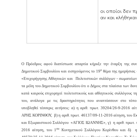
οι οποίοι δεν 
αν και κλήθηκα
Ο Πρόεδρος αφού διαπίστωσε απαρτία κήρυξε την έναρξη της συν
ο
Δημοτικού Συμβουλίου και εισηγούμενος το 19
θέμα της ημερήσιας 
«Επιχορήγησης Αθλητικών και Πολιτιστικών συλλόγων - σωματείων
τα μέλη του Δημοτικού Συμβουλίου ότι ο Δήμος στα πλαίσια των δυν
κατά καιρούς επιχορηγεί πολιτιστικούς και αθλητικούς συλλόγους τη
του, ανάλογα με τις δραστηριότητες που αναπτύσσουν στο τόπ
υποβληθεί τέσσερις αιτήσεις: α) η αριθ. πρωτ. 39204/26-9-2016 αί
ΑΡΗΣ ΚΟΡΙΝΘΟΥ, β) η αριθ. πρωτ. 46137/09-11-2016 αίτηση, του Εκ
και Εξωραιστικού Συλλόγου «ΑΓΙΟΣ ΙΩΑΝΝΗΣ», γ) η αριθ. πρωτ. 
ου
2016 αίτηση, του 1
Κυνηγετικού Συλλόγου Κορίνθου και δ) η 