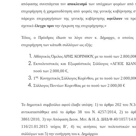
απόφασης
συνεπάγεται
τον
αποκλεισμό
των υπόχρεων φορέων από π
επιχορήγηση ή χρηματοδότηση από φορείς της γενικής κυβέρνησης σ
πάροχοι επιχορηγήσεων της γενικής κυβέρνησης
οφείλουν
να πρ
σχετικό
έλεγχο
πριν
την έγκριση της επιχορήγησης.»
Τέλος, ο Πρόεδρος έδωσε το λόγο στον κ. Δήμαρχο, ο οποίος 
επιχορήγηση των κάτωθι συλλόγων ως εξής:
Αθλητικός Όμιλος ΑΡΗΣ ΚΟΡΙΝΘΟΥ, με το ποσό των 2.800,00€
Εκπολιτιστικός και Εξωραϊστικός Σύλλογος «ΑΓΙΟΣ ΙΩΑ
ποσό των 2.000,00 €,
ος
1
Κυνηγετικός Σύλλογος Κορίνθου, με το ποσό των 2.000,00
Σύλλογος Ποντίων Κορινθίας με το ποσό των 2.000,00 €
Το δημοτικό συμβούλιο αφού έλαβε υπόψη: 1) το άρθρο 202 του Ν.3
αντικαταστάθηκε από το άρθρο 38 του Ν. 4257/2014, 2) το
άρ
3861/2010, 3) την Απόφαση Διοικ. Μετ. & Η. Δ. ΔΗΔ/Φ.40/1057/14.
116/21.01.2015 τεύχος Β’,
4) τις αιτήσεις των πολιτιστικών κ
συλλόγων και 5) την εισήγηση του κ. Δημάρχου