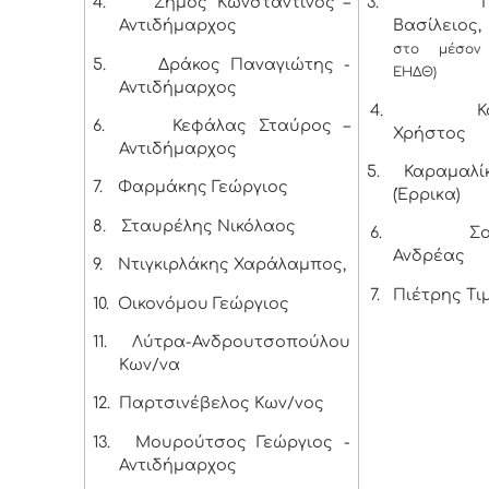
4.
Ζήμος Κωνσταντίνος –
3.
Αντιδήμαρχος
Βασίλειος, 
στο μέσον
5.
Δράκος Παναγιώτης -
ΕΗΔΘ)
Αντιδήμαρχος
4.
Κ
6.
Κεφάλας Σταύρος –
Χρήστος
Αντιδήμαρχος
5.
Καραμαλί
7.
Φαρμάκης Γεώργιος
(Έρρικα)
8.
Σταυρέλης Νικόλαος
6.
Σ
Ανδρέας
9.
Ντιγκιρλάκης Χαράλαμπος,
7.
Πιέτρης Τι
10.
Οικονόμου Γεώργιος
11.
Λύτρα-Ανδρουτσοπούλου
Κων/να
12.
Παρτσινέβελος Κων/νος
13.
Μουρούτσος Γεώργιος -
Αντιδήμαρχος