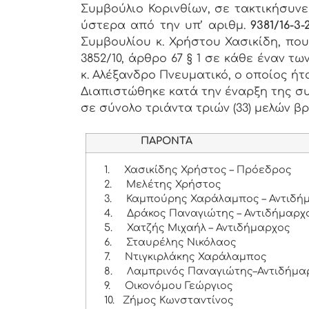
Συμβούλιο Κορινθίων, σε τακτικήσυνε
ύστερα από την υπ’ αριθμ.
9381/16-3-
Συμβουλίου κ. Χρήστου Χασικίδη, πο
3852/10, άρθρο 67 § 1 σε κάθε έναν 
κ. Αλέξανδρο Πνευματικό, ο οποίος ήτ
Διαπιστώθηκε κατά την έναρξη της συ
σε σύνολο τριάντα τριών (33) μελών βρ
ΠΑΡΟΝΤΑ
1.
Χασικίδης Χρήστος – Πρόεδρος
2.
Μελέτης Χρήστος
3.
Καμπούρης Χαράλαμπος – Αντιδή
4.
Δράκος Παναγιώτης – Αντιδήμαρχ
5.
Χατζής Μιχαήλ – Αντιδήμαρχος
6.
Σταυρέλης Νικόλαος
7.
Ντιγκιρλάκης Χαράλαμπος
8.
Λαμπρινός Παναγιώτης–Αντιδήμα
9.
Οικονόμου Γεώργιος
10.
Ζήμος Κωνσταντίνος