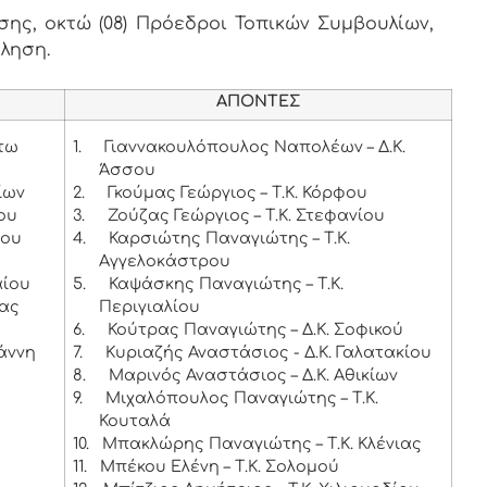
ης, οκτώ (08) Πρόεδροι Τοπικών Συμβουλίων,
κληση.
ΑΠΟΝΤΕΣ
άτω
1.
Γιαννακουλόπουλος Ναπολέων – Δ.Κ.
Άσσου
ίων
2.
Γκούμας Γεώργιος – Τ.Κ. Κόρφου
θου
3.
Ζούζας Γεώργιος – Τ.Κ. Στεφανίου
ίου
4.
Καρσιώτης Παναγιώτης – Τ.Κ.
Αγγελοκάστρου
αίου
5.
Καψάσκης Παναγιώτης – Τ.Κ.
ίας
Περιγιαλίου
6.
Κούτρας Παναγιώτης – Δ.Κ. Σοφικού
ωάννη
7.
Κυριαζής Αναστάσιος - Δ.Κ. Γαλατακίου
8.
Μαρινός Αναστάσιος – Δ.Κ. Αθικίων
9.
Μιχαλόπουλος Παναγιώτης – Τ.Κ.
Κουταλά
10.
Μπακλώρης Παναγιώτης – Τ.Κ. Κλένιας
11.
Μπέκου Ελένη – Τ.Κ. Σολομού