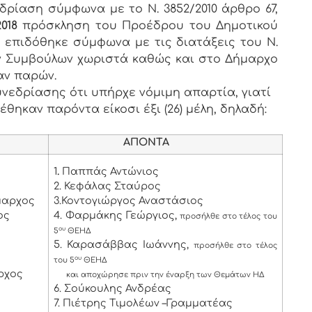
δρίαση σύμφωνα με το Ν. 3852/2010 άρθρο 67,
2018
πρόσκληση του Προέδρου του Δημοτικού
υ επιδόθηκε σύμφωνα με τις διατάξεις του Ν.
των Συμβούλων χωριστά καθώς και στο Δήμαρχο
αν παρών.
νεδρίασης ότι υπήρχε νόμιμη απαρτία, γιατί
έθηκαν παρόντα είκοσι έξι (26) μέλη, δηλαδή:
ΑΠΟΝΤΑ
1
.
Παππάς Αντώνιος
2. Κεφάλας Σταύρος
μαρχος
3.Κοντογιώργος Αναστάσιος
ος
4. Φαρμάκης Γεώργιος,
προσήλθε στο τέλος του
ου
5
ΘΕΗΔ
5. Καρασάββας Ιωάννης,
προσήλθε στο τέλος
ου
του 5
ΘΕΗΔ
ρχος
και αποχώρησε πριν την έναρξη των Θεμάτων ΗΔ
6. Σούκουλης Ανδρέας
7. Πιέτρης Τιμολέων –Γραμματέας