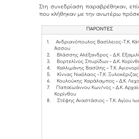
Στη συνεδρίαση παραβρέθηκαν, επίσ
που κλήθηκαν με την ανωτέρω πρόσ
ΠΑΡΟΝΤΕΣ
1.
Ανδριανόπουλος Βασίλειος-Τ.Κ. Κ
Άσσου
2.
Βλάσσης Αλέξανδρος - Δ.Κ. Εξαμιλ
3.
Βορτελίνος Σπυρίδων – Δ.Κ. Κορίν
4.
Καλλιμάνης Βασίλης – Τ.Κ. Αγιονορ
5.
Κίννας Νικόλαος –Τ.Κ. Ξυλοκέριζας
6.
Κουλούκης Χαράλαμπος – Δ.Κ. Λεχ
7.
Παπαϊωάννου Κων/νος – Δ.Κ. Αρχα
Κορίνθου
8.
Στέφης Αναστάσιος – Τ.Κ. Αγίου Ι