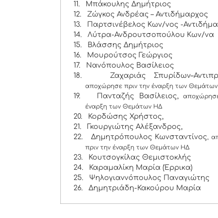
11.
Μπάκουλης Δημήτριος
12.
Ζώγκος Ανδρέας – Αντιδήμαρχος
13.
Παρτσινέβελος Κων/νος -Αντιδήμ
14.
Λύτρα-Ανδρουτσοπούλου Κων/να
15.
Βλάσσης Δημήτριος
16.
Μουρούτσος Γεώργιος
17.
Νανόπουλος Βασίλειος
18.
Ζαχαριάς Σπυρίδων–Αντιπρ
αποχώρησε πριν την έναρξη των Θεμάτων
19.
Πανταζής Βασίλειος,
αποχώρησ
έναρξη των Θεμάτων ΗΔ
20.
Κορδώσης Χρήστος,
21.
Γκουργιώτης Αλέξανδρος,
22.
Δημητρόπουλος Κωνσταντίνος
, 
πριν την έναρξη των Θεμάτων ΗΔ
23.
Κουτσογκίλας Θεμιστοκλής
24.
Καραμαλίκη Μαρία (Έρρικα)
25.
Ψηλογιαννόπουλος Παναγιώτης
26.
Δημητριάδη-Κακούρου Μαρία