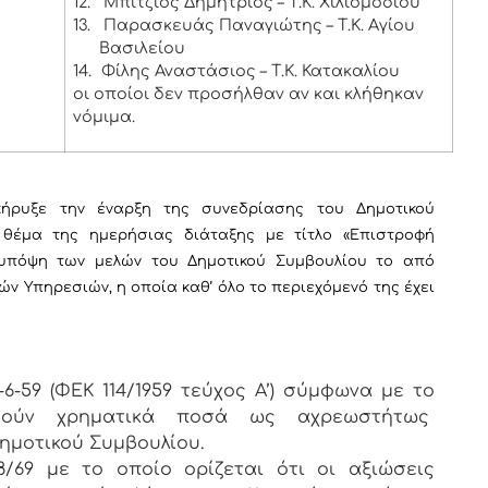
12.
Μπίτζιος Δημήτριος – Τ.Κ. Χιλιομοδίου
13.
Παρασκευάς Παναγιώτης – Τ.Κ. Αγίου
Βασιλείου
14.
Φίλης Αναστάσιος – Τ.Κ. Κατακαλίου
οι οποίοι δεν προσήλθαν αν και κλήθηκαν
νόμιμα.
ρυξε την έναρξη της συνεδρίασης του Δημοτικού
 θέμα της ημερήσιας διάταξης με τίτλο «Επιστροφή
υπόψη των μελών του Δημοτικού Συμβουλίου το από
ών Υπηρεσιών, η οποία καθ’ όλο το περιεχόμενό της έχει
5-6-59 (ΦΕΚ 114/1959 τεύχος Α’) σύμφωνα με το
αφούν χρηματικά ποσά ως αχρεωστήτως
ημοτικού Συμβουλίου.
/69 με το οποίο ορίζεται ότι οι αξιώσεις