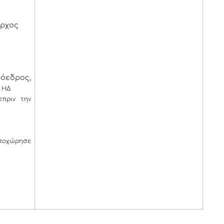
αρχος
όεδρος,
 ΗΔ
ε
πριν την
αποχώρησε