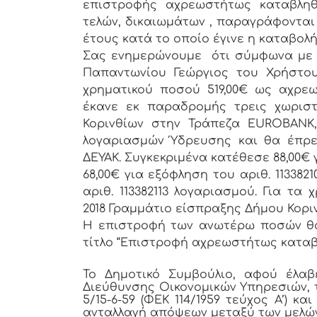
επιστροφής αχρεωστήτως καταβληθ
τελών, δικαιωμάτων , παραγράφονται
έτους κατά το οποίο έγινε η καταβολή
Σας ενημερώνουμε ότι σύμφωνα με την
Παπαντωνίου Γεώργιος του Χρήστου
χρηματικού ποσού 519,00€ ως αχρεω
έκανε εκ παραδρομής τρεις χωρισ
Κορινθίων στην Τράπεζα EUROBANK
λογαριασμών Ύδρευσης και θα έπρε
ΔΕΥΑΚ. Συγκεκριμένα κατέθεσε 88,00€ 
68,00€ για εξόφληση του αριθ. 113382
αριθ. 113382113 λογαριασμού. Για τα 
2018 Γραμμάτιο είσπραξης Δήμου Κορι
Η επιστροφή των ανωτέρω ποσών θα β
τίτλο “Επιστροφή αχρεωστήτως καταβ
Το Δημοτικό Συμβούλιο, αφού έλα
Διεύθυνσης Οικονομικών Υπηρεσιών, τι
5/15-6-59 (ΦΕΚ 114/1959 τεύχος Α’) κα
ανταλλαγή απόψεων μεταξύ των μελώ