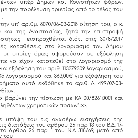
έντων υπέρ Δήμων και Κοινοτήτων φόρων,
 με την παρέλευση τριετίας από το τέλος του
 .
 υπ’ αριθμ. 8070/06-03-2018 αίτηση του, ο κ.
 και της Αναστασίας, ζητά την επιστροφή
στήτως εισπραχθέντα, διότι στις 30/8/2017
τές καταθέσεις στο λογαριασμό του Δήμου
, οι οποίες όμως αφορούσαν σε εξόφληση
πε να είχαν κατατεθεί στο λογαριασμό της
για εξόφληση του αριθ. 113379309 λογαριασμού,
105 λογαριασμού και 363,00€ για εξόφληση του
χρήματα αυτά εκδόθηκε το αριθ. Α. 499/07-03-
νθίων.
αρύνει την πίστωση με ΚΑ 00/8261.0001 και
ληθέντων χρηματικών ποσών” >>.
βε υπόψη του τις ανωτέρω εισηγήσεις της
ς διατάξεις του άρθρου 26 παρ 13 του Β.Δ. 17-
ι το άρθρο 26 παρ. 1 του Ν.Δ 318/69, μετά από
ν του