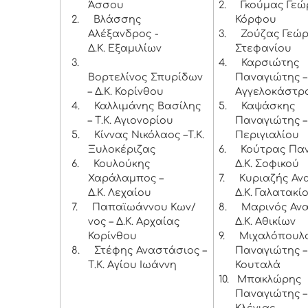
Άσσου
2.
Γκούμας Γεώρ
2.
Βλάσσης
Κόρφου
Αλέξανδρος -
3.
Ζούζας Γεώργ
Δ.Κ. Εξαμιλίων
Στεφανίου
3.
4.
Καρσιώτης
Βορτελίνος Σπυρίδων
Παναγιώτης – 
– Δ.Κ. Κορίνθου
Αγγελοκάστρ
4.
Καλλιμάνης Βασίλης
5.
Καψάσκης
– Τ.Κ. Αγιονορίου
Παναγιώτης – 
5.
Κίννας Νικόλαος –Τ.Κ.
Περιγιαλίου
Ξυλοκέριζας
6.
Κούτρας Παν
6.
Κουλούκης
Δ.Κ. Σοφικού
Χαράλαμπος –
7.
Κυριαζής Αν
Δ.Κ. Λεχαίου
Δ.Κ. Γαλατακί
7.
Παπαϊωάννου Κων/
8.
Μαρινός Ανα
νος – Δ.Κ. Αρχαίας
Δ.Κ. Αθικίων
Κορίνθου
9.
Μιχαλόπουλ
8.
Στέφης Αναστάσιος –
Παναγιώτης – 
Τ.Κ. Αγίου Ιωάννη
Κουταλά
10.
Μπακλώρης
Παναγιώτης – 