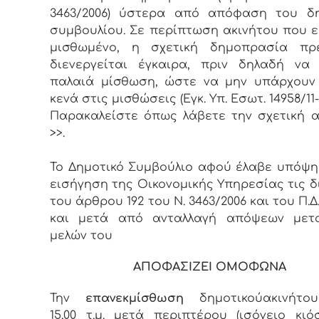
3463/2006) ύστερα από απόφαση του δη
συμβουλίου. Σε περίπτωση ακινήτου που ε
μισθωμένο, η σχετική δημοπρασία πρ
διενεργείται έγκαιρα, πριν δηλαδή να
παλαιά μίσθωση, ώστε να μην υπάρχουν
κενά στις μισθώσεις (Εγκ. Υπ. Εσωτ. 14958/11-0
Παρακαλείστε όπως λάβετε την σχετική
>>.
Το Δημοτικό Συμβούλιο αφού έλαβε υπόψη
εισήγηση της Οικονομικής Υπηρεσίας τις δ
του άρθρου 192 του Ν. 3463/2006 και του Π.Δ.
και μετά από ανταλλαγή απόψεων μετ
μελών του
ΑΠΟΦΑΣΙΖΕΙ ΟΜΟΦΩΝΑ
Την
επανεκμίσθωση
δημοτικούακινήτο
15,00 τ.μ. μετά περιπτέρου (ισόγειο κιό