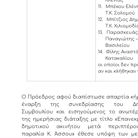
Κλένιας
11.
Μπέκου Ελένη
Τ.Κ. Σολομού
12.
Μπίτζιος Δημ
Τ.Κ. Χιλιομοδί
13.
Παρασκευάς
Παναγιώτης – 
Βασιλείου
14.
Φίλης Αναστάσ
Κατακαλίου
οι οποίοι δεν π
αν και κλήθηκαν 
Ο Πρόεδρος αφού διαπίστωσε απαρτία κή
έναρξη της συνεδρίασης του Δημ
Συμβουλίου και εισηγούμενος το ανωτέ
της ημερήσιας διάταξης με τίτλο «Επανε
δημοτικού ακινήτου μετά περιπτέρ
παραλία Κ. Άσσου» έθεσε υπόψη των με