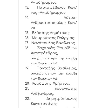
Αντιδήμαρχος
13.
Παρτσινέβελος Κων/
νος -Αντιδήμαρχος
14.
Λύτρα-
Ανδρουτσοπούλου Κων/
να
15.
Βλάσσης Δημήτριος
16.
Μουρούτσος Γεώργιος
17.
Νανόπουλος Βασίλειος
18.
Ζαχαριάς Σπυρίδων–
Αντιπρόεδρος,
αποχώρησε πριν την έναρξη
των Θεμάτων ΗΔ
19.
Πανταζής Βασίλειος,
αποχώρησε
πριν την έναρξη
των Θεμάτων ΗΔ
20.
Κορδώσης Χρήστος,
21.
Γκουργιώτης
Αλέξανδρος,
22.
Δημητρόπουλος
Κωνσταντίνος
,