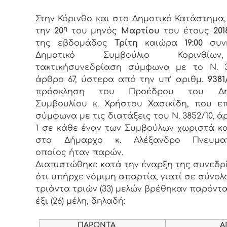
Στην Κόρινθο και στο Δημοτικό Κατάστημα
η
την
20
του μηνός
Μαρτίου
του έτους
201
της εβδομάδος
Τρίτη
καιώρα
19:00
συνή
Δημοτικό Συμβούλιο Κορινθί
τακτικήσυνεδρίαση σύμφωνα με το Ν. 3
άρθρο 67, ύστερα από την υπ’ αριθμ.
9381
πρόσκληση του Προέδρου του Δημ
Συμβουλίου κ. Χρήστου Χασικίδη, που ε
σύμφωνα με τις διατάξεις του Ν. 3852/10, ά
1 σε κάθε έναν των Συμβούλων χωριστά κ
στο Δήμαρχο κ. Αλέξανδρο Πνευμα
οποίος ήταν παρών.
Διαπιστώθηκε κατά την έναρξη της συνεδρ
ότι υπήρχε νόμιμη απαρτία, γιατί σε σύνολ
τριάντα τριών (33) μελών βρέθηκαν παρόντα
έξι (26) μέλη, δηλαδή:
ΠΑΡΟΝΤΑ
ΑΠΟΝ