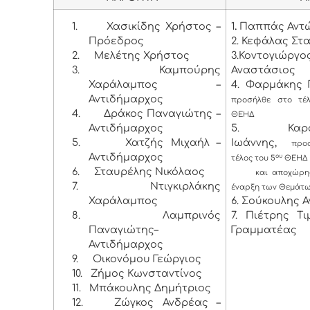
1.
Χασικίδης Χρήστος –
1
.
Παππάς Αντώ
Πρόεδρος
2. Κεφάλας Στ
2.
Μελέτης Χρήστος
3.Κοντογιώργο
3.
Καμπούρης
Αναστάσιος
Χαράλαμπος –
4. Φαρμάκης 
Αντιδήμαρχος
προσήλθε στο τέ
4.
Δράκος Παναγιώτης –
ΘΕΗΔ
Αντιδήμαρχος
5. Καρασ
5.
Χατζής Μιχαήλ –
Ιωάννης,
προ
Αντιδήμαρχος
ου
τέλος του 5
ΘΕΗΔ
6.
Σταυρέλης Νικόλαος
και αποχώρησε
7.
Ντιγκιρλάκης
έναρξη των Θεμάτ
Χαράλαμπος
6. Σούκουλης 
8.
Λαμπρινός
7. Πιέτρης Τ
Παναγιώτης–
Γραμματέας
Αντιδήμαρχος
9.
Οικονόμου Γεώργιος
10.
Ζήμος Κωνσταντίνος
11.
Μπάκουλης Δημήτριος
12.
Ζώγκος Ανδρέας –