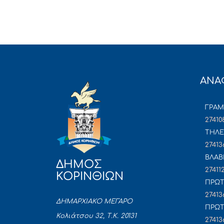
ΑΝΑ
ΓΡΑ
27410
ΤΗΛΕ
27413
ΒΛΑΒ
ΔΗΜΟΣ
27411
ΚΟΡΙΝΘΙΩΝ
ΠΡΩΤ
27413
ΔΗΜΑΡΧΙΑΚΟ ΜΕΓΑΡΟ
ΠΡΩΤ
Κολιάτσου 32, Τ.Κ. 20131
27413