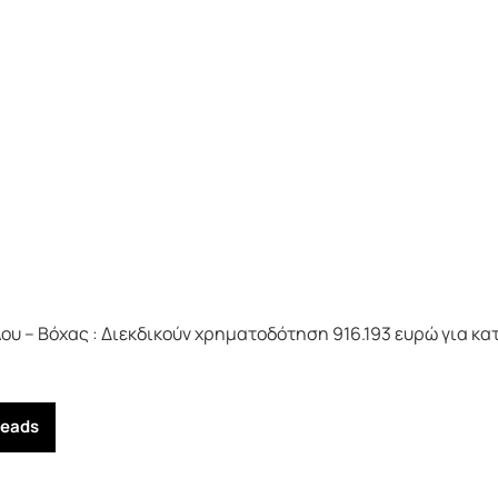
λου – Βόχας : Διεκδικούν χρηματοδότηση 916.193 ευρώ για 
reads