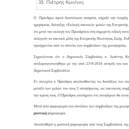
33.
Πιέτρης Κων/νος
Ο Πρόεδρος αφού διαπίστωσε απαρτία, κήρυξε την έναρξη 
ημερήσιας διάταξης «Εκλογή τακτικών μελών της Επιτροπής
ότι μετά την εκλογή του Προεδρείου στη σημερινή ειδική συν
εκλεγούν τα τακτικά μέλη της Επιτροπής Ποιότητας Ζωής. Ειδ
προέρχονται από το σύνολο των συμβούλων της μειοψηφίας
.
Σημειώνεται ότι ο Δημοτικός Σύμβουλος κ. Ιωάννης
ανεξαρτητοποιήθηκε με την από 23-9-2016 αίτησή του και
Δημοτικού Συμβουλίου.
Εν συνεχεία ο Πρόεδρος ακολουθώντας τις διατάξεις του π
μεταξύ των μελών του τους 3 υποψήφιους, ως τακτικούς συ
την κρίση τους. Ο Πρόεδρος επισήμανε ότι υποψήφιοι θα είνα
Μετά από ψηφοφορία του συνόλου των συμβούλων της μειοψ
μυστική
ψηφοφορία.
Ακολούθησε η μυστική ψηφοφορία από τους Συμβούλους της 