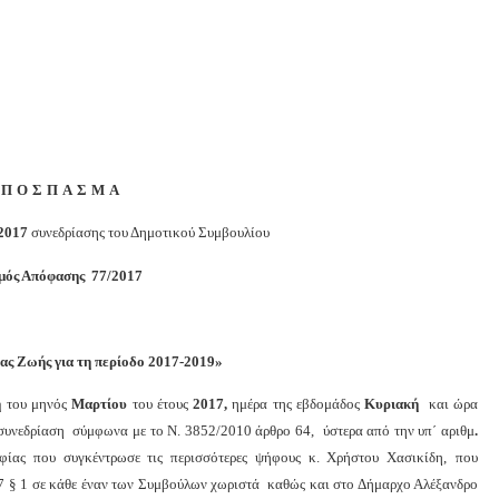
ΚΟΡΙΝΘΙΑΣ
ΑΠΟΣΠΑΣΜΑ
.2017
συνεδρίασης του Δημοτικού Συμβουλίου
μός Απόφασης 77/2017
ας Ζωής για τη περίοδο 2017-2019»
η
του μηνός
Μαρτίου
του έτους
2017,
ημέρα της εβδομάδος
Κυριακή
και
ώρα
 συνεδρίαση σύμφωνα με το Ν. 3852/2010 άρθρο 64,
ύστερα από την υπ΄ αριθμ
.
ίας που συγκέντρωσε τις περισσότερες ψήφους κ. Χρήστου Χασικίδη,
που
 67 § 1 σε κάθε έναν των Συμβούλων χωριστά καθώς και στο Δήμαρχο Αλέξανδρο