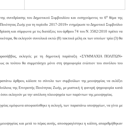
ο
της συνεδρίασης του Δημοτικού Συμβουλίου και εισηγούμενος το 6
θέμα της
 Ποιότητας Ζωής για τη περίοδο 2017-2019» ενημέρωσε το Δημοτικό Συμβούλιο
εδρίαση και σύμφωνα με τις διατάξεις του άρθρου 74 του Ν. 3582/2010 πρέπει να
ικότερα, θα εκλεγούν συνολικά οκτώ (8) τακτικά μέλη εκ των οποίων τρία (3) θα
 Καρασάββας, εκλεγείς με τη δημοτική παράταξη «ΣΥΜΜΑΧΙΑ ΠΟΛΙΤΩΝ»
 ως εκ τούτου θα συμμετάσχει μόνο στη ψηφοφορία ενώπιον του συνόλου του
αραπάνω άρθρου, κάλεσε το σύνολο των συμβούλων της μειοψηφίας να εκλέξει
μβούλους της Επιτροπής Ποιότητας Ζωής, με μυστική ή φανερή ψηφοφορία κατά
ι όσοι εκλεγούν με την απόλυτη πλειοψηφία των παρόντων της μειοψηφίας.
ηφίας ομόφωνα αποφασίσθηκε η εκλογή, των παραπάνω υποψηφίων, να γίνει με
μειοψηφίας και μετά το πέρας αυτής, αποσφραγίστηκε η κάλπη, απαριθμήθηκαν