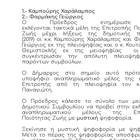
1.- Καμπούρης Χαράλαμπος
2.- Φαρμάκης Γεώργιος
Ο Πρόεδρος ενημέρωσε
εκλέγονται τακτικά μέλη της Επιτροπής Π
Ζωής μέχρι λήξεως της δημοτικής π
(2019) οι κ.κ. Καμπούρης Χαράλαμπος και 
Γεώργιος εκ της πλειοψηφίας και ο κ. Κουτ
Θεμιστοκλής εκ της μειοψηφίας
οι
συγκέντρωσαν την απόλυτη πλειοψη
παρόντων συμβούλων.
Ο Δήμαρχος στο σημείο αυτό πρότ
υποψήφιο αναπληρωματικό μέλος της 
Επιτροπής από τη πλειοψηφία τον κ
Παναγιώτη.
Ο Πρόεδρος κάλεσε το σύνολο των με
Δημοτικού Συμβουλίου να προβεί στην εκ
αναπληρωματικού μέλους της Επι
Ποιότητας Ζωής με
μυστική
ψηφοφορία.
Ξεκίνησε η μυστική ψηφοφορία με ψηφο
Μετά το πέρας της ψηφοφορίας αποσφρα