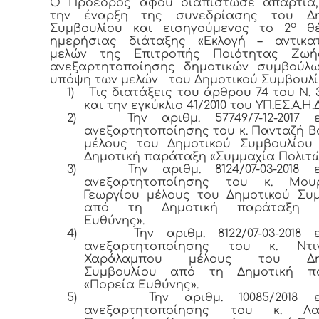
Ο Πρόεδρος αφού διαπίστωσε απαρτία,
την έναρξη της συνεδρίασης του Δη
ο
Συμβουλίου και εισηγούμενος το 2
θέ
ημερήσιας διάταξης «Εκλογή – αντικα
μελών της Επιτροπής Ποιότητας Ζωή
ανεξαρτητοποίησης δημοτικών συμβούλω
υπόψη των μελών του Δημοτικού Συμβουλί
1)
Τις διατάξεις του άρθρου 74 του Ν. 3
και την εγκύκλιο 41/2010 του ΥΠ.ΕΣ.Α.Η.Δ
2)
Την αριθμ. 57749/7-12-2017 
ανεξαρτητοποίησης του κ. Πανταζή Β
μέλους του Δημοτικού Συμβουλίου
Δημοτική παράταξη «Συμμαχία Πολιτώ
3)
Την αριθμ. 8124/07-03-2018 
ανεξαρτητοποίησης του κ. Μου
Γεωργίου μέλους του Δημοτικού Συ
από τη Δημοτική παράταξη «
Ευθύνης».
4)
Την αριθμ. 8122/07-03-2018 
ανεξαρτητοποίησης του κ. Ντιγ
Χαράλαμπου μέλους του Δημ
Συμβουλίου από τη Δημοτική π
«Πορεία Ευθύνης».
5)
Την αριθμ. 10085/2018 ε
ανεξαρτητοποίησης του κ. Λα