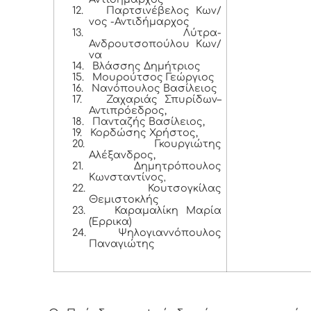
12.
Παρτσινέβελος Κων/
νος -Αντιδήμαρχος
13.
Λύτρα-
Ανδρουτσοπούλου Κων/
να
14.
Βλάσσης Δημήτριος
15.
Μουρούτσος Γεώργιος
16.
Νανόπουλος Βασίλειος
17.
Ζαχαριάς Σπυρίδων–
Αντιπρόεδρος,
18.
Πανταζής Βασίλειος,
19.
Κορδώσης Χρήστος,
20.
Γκουργιώτης
Αλέξανδρος,
21.
Δημητρόπουλος
Κωνσταντίνος
,
22.
Κουτσογκίλας
Θεμιστοκλής
23.
Καραμαλίκη Μαρία
(Έρρικα)
24.
Ψηλογιαννόπουλος
Παναγιώτης