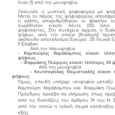
έναν (1) από την μειοψηφία.
Ξεκίνησε η μυστική ψηφοφορία με ψηφο
Μετά το πέρας της ψηφοφορίας αποσφρα
η κάλπη, απαριθμήθηκαν οι φάκελοι οι
ευρέθησαν είκοσι πέντε (25) όσοι
ψηφίσαντες. Στη συνέχεια άρχισε η δια
ψήφων, από την οποία [διαλογή] προέ
ακόλουθο αποτέλεσμα: Έγκυρα : 25 Λευκά: 0
0 Έλαβαν:
Από την πλειοψηφία
- Καμπούρης Χαράλαμπος είκοσι τέσσ
ψήφους
- Φαρμάκης Γεώργιος είκοσι τέσσερις 24 
Από την μειοψηφία
- Κουτσογκίλας Θεμιστοκλής είκοσι π
ψήφους
Όμως, επειδή υπήρχε ισοψηφία μεταξύ 
Καμπούρη Χαράλαμπου και Φαρμάκη Γεωρ
Πρόεδρος προέβη σε κλήρωση, όπως προ
από τις διατάξεις του άρθρου 74 του Ν. 38
από την οποία η τελική σειρά κατάταξης
εξής: