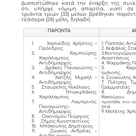
Διαπιστώθηκε κατά την έναρξη της συν
ότι υπήρχε νόμιμη απαρτία, γιατί σε
τριάντα τριών (33) μελών βρέθηκαν παρόντ
τέσσερα (24) μέλη, δηλαδή:
ΠΑΡΟΝΤΑ
ΑΠΟΝ
1.
Χασικίδης Χρήστος –
1
.
Παππάς Αντώ
Πρόεδρος
2. Κεφάλας Στ
2.
Καμπούρης
3.Κοντογιώργο
Χαράλαμπος –
Αναστάσιος
Αντιδήμαρχος
4. Φαρμάκης Γ
3.
Δράκος Παναγιώτης –
5. Καρασ
Αντιδήμαρχος
Ιωάννης,
4.
Χατζής Μιχαήλ –
6. Σούκουλης 
Αντιδήμαρχος
7. Πιέτρης Τ
5.
Σταυρέλης Νικόλαος
Γραμματέας
6.
Ντιγκιρλάκης
8. Δημητ
Χαράλαμπος
Κακούρου 
7.
Λαμπρινός
προσήλθε στο τέ
Παναγιώτης–
ΘΗΔ
Αντιδήμαρχος
9. Μελέτης Χρ
8.
Οικονόμου Γεώργιος
9.
Ζήμος Κωνσταντίνος
10.
Μπάκουλης Δημήτριος
11.
Ζώγκος Ανδρέας –
Αντιδήμαρχος