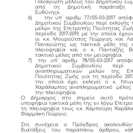
Παναγιώτη μέλους του Δημοτικού Συ
από τη Δημοτική παράταξη «
Ευθύνης».
6)
την υπ΄ αριθμ. 77/05-03-2017 από
Δημοτικού Συμβουλίου περί εκλογής 
μελών της Επιτροπής Ποιότητας Ζωή
περίοδο 2017-2019, με την οποία έχου
οι κ.κ. Μουρούτσος Γεώργιος και Λ
Παναγιώτης ως τακτικά μέλη της 
πλειοψηφία και ο κ. Πανταζής Βα
τακτικό μέλος από την μειοψηφία.
7)
την υπ΄ αριθμ. 78/05-03-2017 από
Δημοτικού Συμβουλίου περί ε
αναπληρωματικών μελών της Επ
Ποιότητας Ζωής για τη περίοδο 2017-
την οποία έχει εκλεγεί ο κ. Ντιγ
Χαράλαμπος αναπληρωματικό μέλος 
την πλειοψηφία.
Ο Δήμαρχος στο σημείο αυτό πρότ
υποψήφια τακτικά μέλη της εν λόγω Επιτρ
τη πλειοψηφία τους κ.κ. Καμπούρη Χαράλ
Φαρμάκη Γεώργιο.
Στη συνέχεια ο Πρόεδρος ακολουθών
διατάξεις του παραπάνω άρθρου, κά