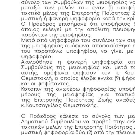
σύνολο των συμβούλων της μειοψηφίας να
μεταξύ των μελών του έναν (1) υποψή
τακτικό μέλος της Επιτροπής Ποιότητας 
μυστική ή φανερή ψηφοφορία κατά την κρί
Ο Πρόεδρος επισήμανε ότι υποψήφιος θ
όποιος εκλεγεί με την απόλυτη πλειοψ
παρόντων της μειοψηφίας.
Μετά από ψηφοφορία του συνόλου των σ
της μειοψηφίας ομόφωνα αποφασίσθηκε η
του παραπάνω υποψηφίου, να γίνει μ
ψηφοφορία.
Ακολούθησε η φανερή ψηφοφορία α
Συμβούλους της μειοψηφίας και μετά τ
αυτής, ομόφωνα ψήφισαν τον κ. Κουτ
Θεμιστοκλή, ο οποίος έλαβε εννέα (9) ψήφ
και οι ψηφίσαντες.
Κατόπιν της ανωτέρω ψηφοφορίας υποψή
μέρους της μειοψηφίας για τακτικ
της Επιτροπής Ποιότητας Ζωής αναδεί
κ. Κουτσογκίλας Θεμιστοκλής.
Ο Πρόεδρος κάλεσε το σύνολο των με
Δημοτικού Συμβουλίου να προβεί στην εκ
τακτικών μελών της Επιτροπής Ποιότητας
μυστική
ψηφοφορία δύο (2) από την πλειοψ