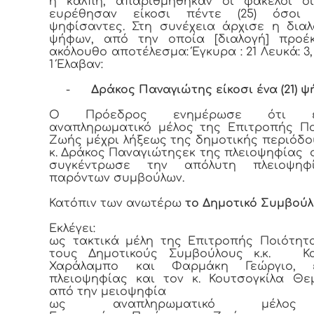
η κάλπη, απαριθμήθηκαν οι φάκελοι οι
ευρέθησαν είκοσι πέντε (25) όσοι
ψηφίσαντες. Στη συνέχεια άρχισε η δια
ψήφων, από την οποία [διαλογή] προέ
ακόλουθο αποτέλεσμα: Έγκυρα : 21 Λευκά: 3
1 Έλαβαν:
-
Δράκος Παναγιώτης είκοσι ένα (21) 
Ο Πρόεδρος ενημέρωσε ότι εκ
αναπληρωματικό μέλος της Επιτροπής Π
Ζωής μέχρι λήξεως της δημοτικής περιόδου 
κ. Δράκος Παναγιώτηςεκ της πλειοψηφίας
συγκέντρωσε την απόλυτη πλειοψη
παρόντων συμβούλων.
Κατόπιν των ανωτέρω
το Δημοτικό Συμβούλ
Εκλέγει:
ως τακτικά μέλη της Επιτροπής Ποιότη
τους Δημοτικούς Συμβούλους κ.κ. Κ
Χαράλαμπο και Φαρμάκη Γεώργιο, 
πλειοψηφίας και τον κ. Κουτσογκίλα Θε
από την μειοψηφία
ως αναπληρωματικό μέλο