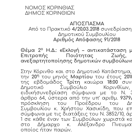
ΝΟΜΟΣ ΚΟΡΙΝΘΙΑΣ
ΔΗΜΟΣ ΚΟΡΙΝΘΙΩΝ
ΑΠΟΣΠΑΣΜΑ
Από το Πρακτικό
4/20.03.2018
συνεδρίαση
Δημοτικού Συμβουλίου
Αριθμός Απόφασης 91/2018
ο
Θέμα 2
Η.Δ.: «Εκλογή – αντικατάσταση 
Επιτροπής Ποιότητας Ζωής
ανεξαρτητοποίησης δημοτικών συμβούλων
Στην Κόρινθο και στο Δημοτικό Κατάστημα
η
την
20
του μηνός
Μαρτίου
του έτους
201
της εβδομάδος
Τρίτη
καιώρα
18:00
συνή
Δημοτικό Συμβούλιο Κορινθί
ειδικήσυνεδρίαση σύμφωνα με το Ν. 38
άρθρο 64, ύστερα από την υπ’ αριθμ.
9379/
πρόσκληση του Προέδρου του Δημ
Συμβουλίου κ. Χρήστου Χασικίδη, που ε
σύμφωνα με τις διατάξεις του Ν. 3852/10, ά
1 σε κάθε έναν των Συμβούλων χωριστά κ
στο Δήμαρχο κ. Αλέξανδρο Πνευμα
οποίος ήταν παρών.