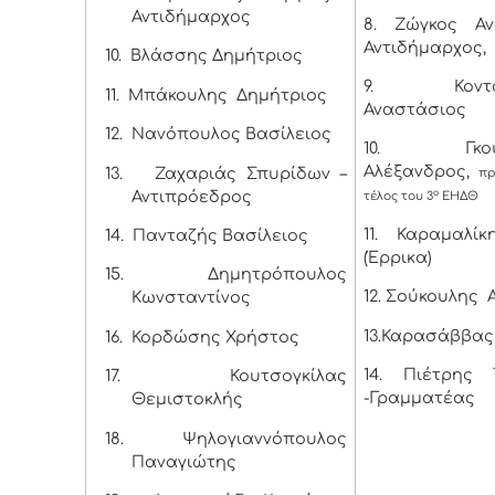
Αντιδήμαρχος
8. Ζώγκος Α
Αντιδήμαρχος,
10.
Βλάσσης Δημήτριος
9. Κοντογ
11.
Μπάκουλης Δημήτριος
Αναστάσιος
12.
Νανόπουλος Βασίλειος
10. Γκουρ
Αλέξανδρος,
13.
Ζαχαριάς Σπυρίδων –
πρ
Αντιπρόεδρος
ο
τέλος του 3
ΕΗΔΘ
11. Καραμαλί
14.
Πανταζής Βασίλειος
(Έρρικα)
15.
Δημητρόπουλος
12. Σούκουλης
Κωνσταντίνος
13.Καρασάββας
16.
Κορδώσης Χρήστος
14. Πιέτρης 
17.
Κουτσογκίλας
-Γραμματέας
Θεμιστοκλής
18.
Ψηλογιαννόπουλος
Παναγιώτης