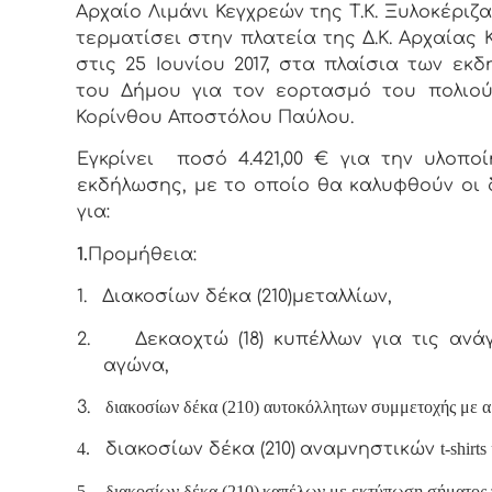
Αρχαίο Λιμάνι Κεγχρεών της Τ.Κ. Ξυλοκέριζα
τερματίσει στην πλατεία της Δ.Κ. Αρχαίας 
στις 25 Ιουνίου 2017, στα πλαίσια των εκ
του Δήμου για τον εορτασμό του πολιού
Κορίνθου Αποστόλου Παύλου.
Εγκρίνει ποσό 4.421,00 € για την υλοπο
εκδήλωσης, με το οποίο θα καλυφθούν οι
για:
1.
Προμήθεια:
1.
Διακοσίων δέκα (210)μεταλλίων
,
2.
Δεκαοχτώ (18) κυπέλλων για τις ανά
αγώνα,
3.
διακοσίων δέκα (210) αυτοκόλλητων συμμετοχής με α
4.
διακοσίων δέκα (210)
αναμνηστικών
t
-
shirts
5.
διακοσίων δέκα (210)
καπέλων με εκτύπωση σήματος 