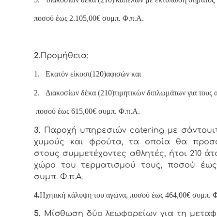
ποσού έως 2.105,00€ συμπ. Φ.π.Α.
2.
Προμήθεια:
1.
Εκατόν είκοσι(120)αφισών και
2.
Διακοσίων δέκα (210)τιμητικών διπλωμάτων για τους 
ποσού έως 615,00€ συμπ. Φ.π.Α.
3.
Παροχή υπηρεσιών
catering
με
σάντουιτ
χυμούς και φρούτα, τα οποία θα προσ
στους συμμετέχοντες αθλητές, ήτοι 210 άτ
χώρο του τερματισμού τους, ποσού έως
συμπ. Φ.π.Α.
4.
Ηχητική κάλυψη του αγώνα, ποσού έως 464,00€ συμπ. Φ
5.
Μίσθωση δύο λεωφορείων για τη μεταφ