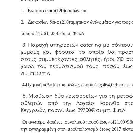
1.
Εκατόν είκοσι(120)αφισών και
2.
Διακοσίων δέκα (210)τιμητικών διπλωμάτων για τους 
ποσού έως 615,00€ συμπ. Φ.π.Α.
3.
Παροχή υπηρεσιών
catering
με
σάντουιτ
χυμούς και φρούτα, τα οποία θα προσ
στους συμμετέχοντες αθλητές, ήτοι 210 άτ
χώρο του τερματισμού τους, ποσού έως
συμπ. Φ.π.Α.
4.
Ηχητική κάλυψη του αγώνα, ποσού έως 464,00€ συμπ. 
5.
Μίσθωση δύο λεωφορείων για τη μεταφ
αθλητών από την Αρχαία Κόρινθο στο
Κεγχρεών, ποσού έως 397,00€
συμπ. Φ.π.Α.
Οι ανωτέρω δαπάνες, συνολικού ποσού έως 4.421,00 € θ
την εγγεγραμμένη στον προϋπολογισμό έτους 2017 πίσ