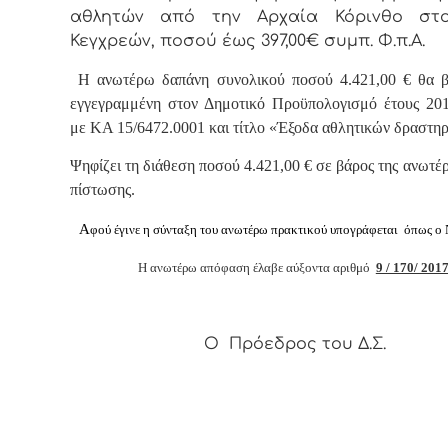
αθλητών από την Αρχαία Κόρινθο στο
Κεγχρεών, ποσού έως 397,00€
συμπ. Φ.π.Α.
Η ανωτέρω δαπάνη συνολικού ποσού 4.421,00 € θα β
εγγεγραμμένη στον Δημοτικό Προϋπολογισμό έτους 20
με ΚΑ 15/6472.0001 και τίτλο «Έξοδα αθλητικών δραστηρ
Ψηφίζει τη διάθεση ποσού 4.421,00 € σε βάρος της ανωτέ
πίστωσης.
Α
φ
ού έγινε η σύνταξη του ανωτέρω πρακτικού υπογράφεται όπως ο 
Η ανωτέρω απόφαση έλαβε αύξοντα αριθμό
9 / 170/ 201
Ο Πρόεδρος του Δ.Σ.