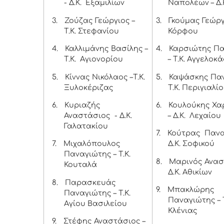
- Δ.Κ. Εξαμιλίων
Ναπολέων – Δ.
3.
Ζούζας Γεώργιος –
3.
Γκούμας Γεώργι
Τ.Κ. Στεφανίου
Κόρφου
4.
Καλλιμάνης Βασίλης –
4.
Καρσιώτης Π
Τ.Κ. Αγιονορίου
– Τ.Κ. Αγγελοκ
5.
Κίννας Νικόλαος –Τ.Κ.
5.
Καψάσκης Παν
Ξυλοκέριζας
Τ.Κ. Περιγιαλί
6.
Κυριαζής
6.
Κουλούκης Χ
Αναστάσιος - Δ.Κ.
– Δ.Κ. Λεχαίου
Γαλατακίου
7.
Κούτρας Πανα
7.
Μιχαλόπουλος
Δ.Κ. Σοφικού
Παναγιώτης – Τ.Κ.
8.
Μαρινός Ανασ
Κουταλά
Δ.Κ. Αθικίων
8.
Παρασκευάς
9.
Μπακλώρης
Παναγιώτης – Τ.Κ.
Παναγιώτης – Τ
Αγίου Βασιλείου
Κλένιας
9.
Στέφης Αναστάσιος –