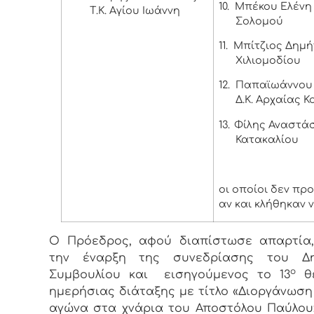
10.
Μπέκου Ελένη –
Τ.Κ. Αγίου Ιωάννη
Σολομού
11.
Μπίτζιος Δημήτ
Χιλιομοδίου
12.
Παπαϊωάννου 
Δ.Κ. Αρχαίας Κ
13.
Φίλης Αναστάσι
Κατακαλίου
οι οποίοι δεν πρ
αν και κλήθηκαν 
Ο Πρόεδρος, αφού διαπίστωσε απαρτία,
την έναρξη της συνεδρίασης του Δη
ο
Συμβουλίου και εισηγούμενος το 13
θέ
ημερήσιας διάταξης με τίτλο «
Διοργάνωση 
αγώνα στα χνάρια του Αποστόλου Παύλου