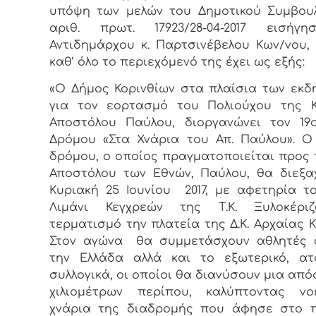
υπόψη των μελών του Δημοτικού Συμβου
αριθ. πρωτ. 17923/28-04-2017 εισήγ
Αντιδημάρχου κ. Παρτσινέβελου Κων/νου,
καθ’ όλο το περιεχόμενό της έχει ως εξής:
«Ο Δήμος Κορινθίων στα πλαίσια των εκ
για τον εορτασμό του Πολιούχου της Κ
Αποστόλου Παύλου, διοργανώνει τον 19
Δρόμου «Στα Χνάρια του Απ. Παύλου». 
δρόμου, ο οποίος πραγματοποιείται προς 
Αποστόλου των Εθνών, Παύλου, θα διεξα
Κυριακή 25 Ιουνίου 2017, με αφετηρία τ
Λιμάνι Κεγχρεών της Τ.Κ. Ξυλοκέρι
τερματισμό την πλατεία της Δ.Κ. Αρχαίας Κ
Στον αγώνα θα συμμετάσχουν αθλητές 
την Ελλάδα αλλά και το εξωτερικό, ατ
συλλογικά, οι οποίοι θα διανύσουν μια από
χιλιομέτρων περίπου, καλύπτοντας ν
χνάρια της διαδρομής που άφησε στο 