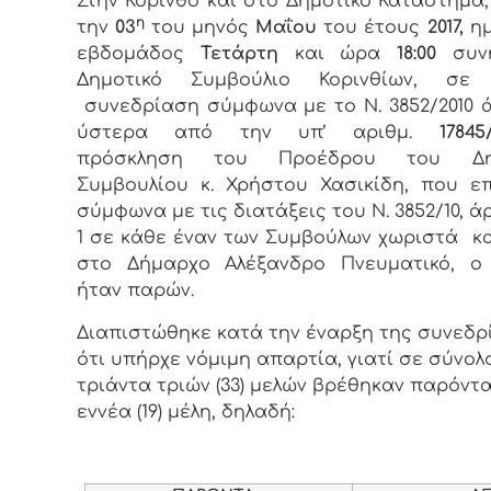
Στην Κόρινθο και στο Δημοτικό Κατάστημα
η
την
03
του μηνός
Μαΐου
του έτους
2017,
ημ
εβδομάδος
Τετάρτη
και
ώρα
18:00
συνή
Δημοτικό Συμβούλιο Κορινθίων, σε 
συνεδρίαση σύμφωνα με το Ν. 3852/2010 ά
ύστερα από την υπ’ αριθμ.
17845
πρόσκληση του Προέδρου του Δημ
Συμβουλίου κ. Χρήστου Χασικίδη, που ε
σύμφωνα με τις διατάξεις του Ν. 3852/10, ά
1 σε κάθε έναν των Συμβούλων χωριστά κ
στο Δήμαρχο Αλέξανδρο Πνευματικό, ο
ήταν παρών.
Διαπιστώθηκε κατά την έναρξη της συνεδρ
ότι υπήρχε νόμιμη απαρτία, γιατί σε σύνολ
τριάντα τριών (33) μελών βρέθηκαν παρόντ
εννέα (19) μέλη, δηλαδή: