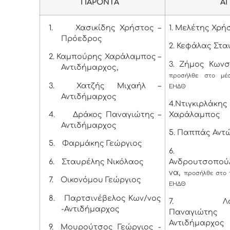
ΠΑΡΟΝΤΑ
ΑΠΟΝ
1.
Χασικίδης Χρήστος –
1. Μελέτης Χρή
Πρόεδρος
2. Κεφάλας Στ
2.
Καμπούρης Χαράλαμπος –
3. Ζήμος Κωνσ
Αντιδήμαρχος,
προσήλθε στο μέ
3.
Χατζής Μιχαήλ –
ΕΗΔΘ
Αντιδήμαρχος
4.Ντιγκιρλάκης
4.
Δράκος Παναγιώτης –
Χαράλαμπος
Αντιδήμαρχος
5. Παππάς Αντ
5.
Φαρμάκης Γεώργιος
6. Λύ
6.
Σταυρέλης Νικόλαος
Ανδρουτσοπού
να,
προσήλθε στο 
7.
Οικονόμου Γεώργιος
ΕΗΔΘ
8.
Παρτσινέβελος Κων/νος
7. Λαμπ
-Αντιδήμαρχος
Παναγιώ
Αντιδήμαρχος
9.
Μουρούτσος Γεώργιος -