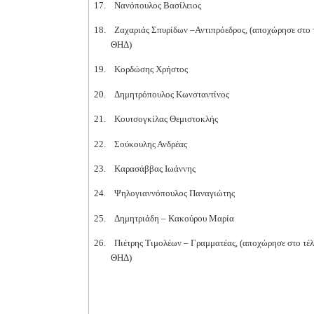
17.
Νανόπουλος Βασίλειος
18.
Ζαχαριάς Σπυρίδων –Αντιπρόεδρος,
(αποχώρησε στο τ
ΘΗΔ)
19.
Κορδώσης Χρήστος
20.
Δημητρόπουλος Κωνσταντίνος
21.
Κουτσογκίλας Θεμιστοκλής
22.
Σούκουλης Ανδρέας
23.
Καρασάββας Ιωάννης
24.
Ψηλογιαννόπουλος Παναγιώτης
25.
Δημητριάδη – Κακούρου Μαρία
26.
Πιέτρης Τιμολέων – Γραμματέας,
(αποχώρησε στο τέλ
ΘΗΔ)