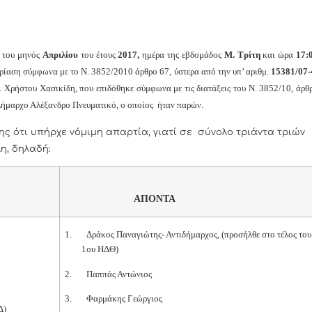
του μηνός
Απριλίου
του έτους
2017,
ημέρα της εβδομάδος
Μ. Τρίτη
και
ώρα
17:
ρίαση σύμφωνα με το Ν. 3852/2010 άρθρο 67, ύστερα από την υπ’ αριθμ.
15381/07-
Χρήστου Χασικίδη, που επιδόθηκε σύμφωνα με τις διατάξεις του Ν. 3852/10, άρθ
Δήμαρχο Αλέξανδρο Πνευματικό, ο οποίος ήταν παρών.
ς ότι υπήρχε νόμιμη απαρτία, γιατί σε σύνολο τριάντα τριών
λη, δηλαδή:
ΑΠΟΝΤΑ
1.
Δράκος Παναγιώτης- Αντιδήμαρχος,
(προσήλθε στο τέλος του
1ου ΗΔΘ)
2.
Παππάς Αντώνιος
3.
Φαρμάκης Γεώργιος
Δ)