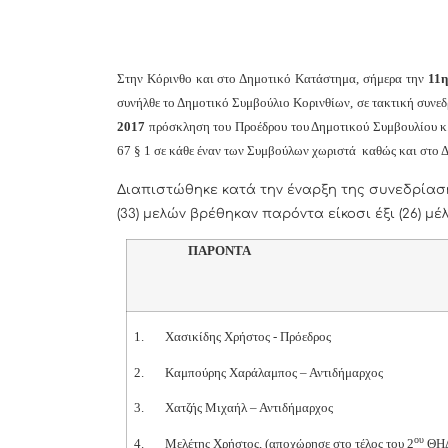
Στην Κόρινθο και στο Δημοτικό Κατάστημα, σήμερα την
11η
συνήλθε το Δημοτικό Συμβούλιο Κορινθίων, σε τακτική συνεδ
2017
πρόσκληση του Προέδρου του Δημοτικού Συμβουλίου κ. 
67 § 1 σε κάθε έναν των Συμβούλων χωριστά καθώς και στο 
Διαπιστώθηκε κατά την έναρξη της συνεδρίαση
(33) μελών βρέθηκαν παρόντα είκοσι έξι (26) μέ
ΠΑΡΟΝΤΑ
1.
Χασικίδης Χρήστος - Πρόεδρος
2.
Καμπούρης Χαράλαμπος – Αντιδήμαρχος
3.
Χατζής Μιχαήλ – Αντιδήμαρχος
ου
4.
Μελέτης Χρήστος,
(αποχώρησε στο τέλος του 2
ΘΗ