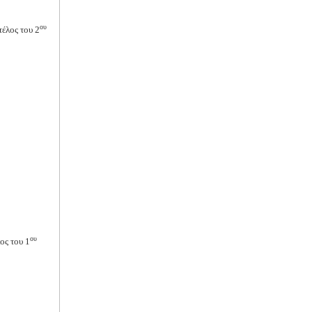
ου
έλος του 2
ου
ος του 1