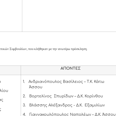
Τοπικών Συμβουλίων, που κλήθηκαν με την ανωτέρω πρόσκληση.
ΑΠΟΝΤΕΣ
υ
1.
Ανδριανόπουλος Βασίλειος – Τ.Κ. Κάτω
Άσσου
λίου
2.
Βορτελίνος Σπυρίδων – Δ.Κ. Κορίνθου
ας
3.
Βλάσσης Αλέξανδρος - Δ.Κ. Εξαμιλίων
ς
4.
Γιαννακουλόπουλος Ναπολέων – Δ.Κ. Άσσου