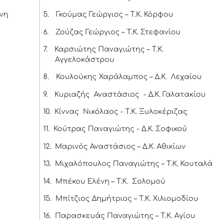
ννη
5.
Γκούμας Γεώργιος – Τ.Κ. Κόρφου
6.
Ζούζας Γεώργιος – Τ.Κ. Στεφανίου
7.
Καρσιώτης Παναγιώτης – Τ.Κ.
Αγγελοκάστρου
8.
Κουλούκης Χαράλαμπος – Δ.Κ. Λεχαίου
9.
Κυριαζής Αναστάσιος - Δ.Κ. Γαλατακίου
10.
Κίννας Νικόλαος - Τ.Κ. Ξυλοκέριζας
11.
Κούτρας Παναγιώτης - Δ.Κ. Σοφικού
12.
Μαρινός Αναστάσιος – Δ.Κ. Αθικίων
13.
Μιχαλόπουλος Παναγιώτης – Τ.Κ. Κουταλά
14.
Μπέκου Ελένη – Τ.Κ. Σολομού
15.
Μπίτζιος Δημήτριος – Τ.Κ. Χιλιομοδίου
16.
Παρασκευάς Παναγιώτης – Τ.Κ. Αγίου