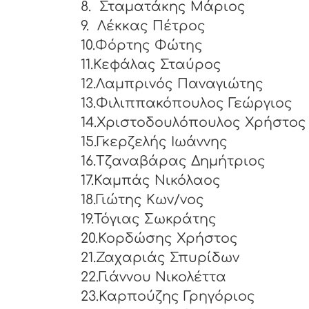
8.
Σταματάκης Μάριος
9.
Λέκκας Πέτρος
10.Φόρτης Φώτης
11.Κεφάλας Σταύρος
12.Λαμπρινός Παναγιώτης
13.Φιλιππακόπουλος Γεώργιος
14.Χριστοδουλόπουλος Χρήστος
15.Γκερζελής Ιωάννης
16.Τζαναβάρας Δημήτριος
17.Καμπάς Νικόλαος
18.Γιώτης Κων/νος
19.Τόγιας Σωκράτης
20.Κορδώσης Χρήστος
21.Ζαχαριάς Σπυρίδων
22.Γιάννου Νικολέττα
23.Καρπούζης Γρηγόριος