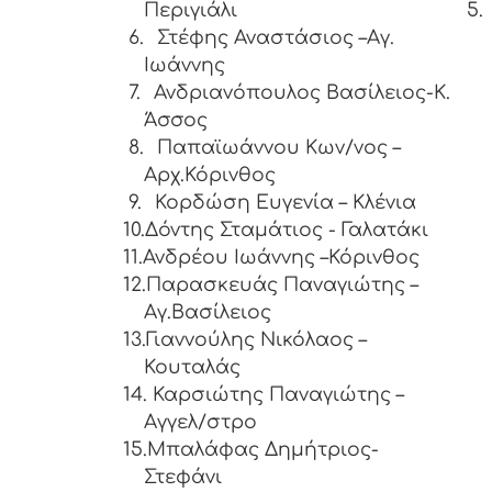
Περιγιάλι
5.
6.
Στέφης Αναστάσιος –Αγ.
Ιωάννης
7.
Ανδριανόπουλος Βασίλειος-K.
Άσσος
8.
Παπαϊωάννου Κων/νος –
Αρχ.Κόρινθος
9.
Κορδώση Ευγενία – Κλένια
10.Δόντης Σταμάτιος - Γαλατάκι
11.Ανδρέου Ιωάννης –Κόρινθος
12.Παρασκευάς Παναγιώτης –
Αγ.Βασίλειος
13.Γιαννούλης Νικόλαος –
Κουταλάς
14.
Καρσιώτης Παναγιώτης –
Αγγελ/στρο
15.Μπαλάφας Δημήτριος-
Στεφάνι