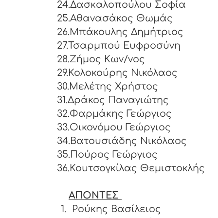
24.Δασκαλοπούλου Σοφία
25.Αθανασάκος Θωμάς
26.Μπάκουλης Δημήτριος
27.Τσαρμπού Ευφροσύνη
28.Ζήμος Κων/νος
29.Κολοκούρης Νικόλαος
30.Μελέτης Χρήστος
31.Δράκος Παναγιώτης
32.Φαρμάκης Γεώργιος
33.Οικονόμου Γεώργιος
34.Βατουσιάδης Νικόλαος
35.Πούρος Γεώργιος
36.Κουτσογκίλας Θεμιστοκλής
ΑΠΟΝΤΕΣ
1.
Ρούκης Βασίλειος