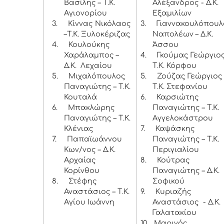
Βασίλης – Τ.Κ.
Αλέξανδρος - Δ.Κ.
Αγιονορίου
Εξαμιλίων
3.
Κίννας Νικόλαος
3.
Γιαννακουλόπουλ
–Τ.Κ. Ξυλοκέριζας
Ναπολέων – Δ.Κ.
4.
Κουλούκης
Άσσου
Χαράλαμπος –
4.
Γκούμας Γεώργιος
Δ.Κ. Λεχαίου
Τ.Κ. Κόρφου
5.
Μιχαλόπουλος
5.
Ζούζας Γεώργιος 
Παναγιώτης – Τ.Κ.
Τ.Κ. Στεφανίου
Κουταλά
6.
Καρσιώτης
6.
Μπακλώρης
Παναγιώτης – Τ.Κ.
Παναγιώτης – Τ.Κ.
Αγγελοκάστρου
Κλένιας
7.
Καψάσκης
7.
Παπαϊωάννου
Παναγιώτης – Τ.Κ.
Κων/νος – Δ.Κ.
Περιγιαλίου
Αρχαίας
8.
Κούτρας
Κορίνθου
Παναγιώτης – Δ.Κ.
8.
Στέφης
Σοφικού
Αναστάσιος – Τ.Κ.
9.
Κυριαζής
Αγίου Ιωάννη
Αναστάσιος - Δ.Κ.
Γαλατακίου
10.
Μαρινός