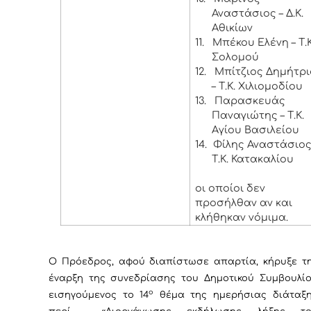
Αναστάσιος – Δ.Κ.
Αθικίων
11.
Μπέκου Ελένη – Τ.
Σολομού
12.
Μπίτζιος Δημήτρι
– Τ.Κ. Χιλιομοδίου
13.
Παρασκευάς
Παναγιώτης – Τ.Κ.
Αγίου Βασιλείου
14.
Φίλης Αναστάσιος
Τ.Κ. Κατακαλίου
οι οποίοι δεν
προσήλθαν αν και
κλήθηκαν νόμιμα.
Ο Πρόεδρος, αφού διαπίστωσε απαρτία, κήρυξε τ
έναρξη της συνεδρίασης του Δημοτικού Συμβουλί
ο
εισηγούμενος το 14
θέμα της ημερήσιας διάταξ