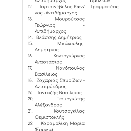
Αντιδήμαρχος
Τιμολέων
12.
Παρτσινέβελος Κων/
-Γραμματέας
νος -Αντιδήμαρχος
13.
Μουρούτσος
Γεώργιος -
Αντιδήμαρχος
14.
Βλάσσης Δημήτριος
15.
Μπάκουλης
Δημήτριος
16.
Κοντογιώργος
Αναστάσιος
17.
Νανόπουλος
Βασίλειος
18.
Ζαχαριάς Σπυρίδων –
Αντιπρόεδρος
19.
Πανταζής Βασίλειος
20.
Γκουργιώτης
Αλέξανδρος
21.
Κουτσογκίλας
Θεμιστοκλής
22.
Καραμαλίκη Μαρία
(Έρρικα)