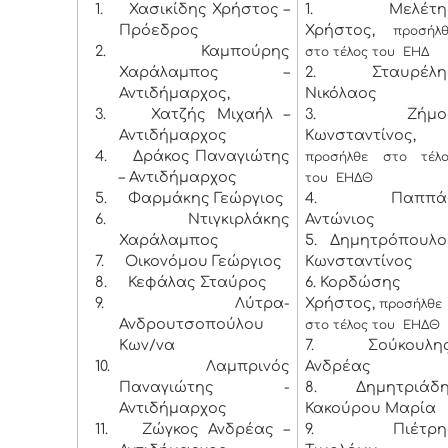
1.
Χασικίδης Χρήστος –
1. Μελέτη
Πρόεδρος
Χρήστος,
προσήλ
2. Καμπούρης
στο τέλος του ΕΗΔ
Χαράλαμπος –
2. Σταυρέλη
Αντιδήμαρχος,
Νικόλαος
3. Χατζής Μιχαήλ –
3. Ζήμο
Αντιδήμαρχος
Κωνσταντίνος,
4.
Δράκος Παναγιώτης
προσήλθε στο τέλο
– Αντιδήμαρχος
του ΕΗΔΘ
5.
Φαρμάκης Γεώργιος
4. Παππά
6.
Ντιγκιρλάκης
Αντώνιος
Χαράλαμπος
5. Δημητρόπουλο
7.
Οικονόμου Γεώργιος
Κωνσταντίνος
8.
Κεφάλας Σταύρος
6. Κορδώσης
9.
Λύτρα-
Χρήστος,
προσήλθε
Ανδρουτσοπούλου
στο τέλος του ΕΗΔΘ
Κων/να
7. Σούκουλη
10.
Λαμπρινός
Ανδρέας
Παναγιώτης -
8. Δημητριάδη
Αντιδήμαρχος
Κακούρου Μαρία
11.
Ζώγκος Ανδρέας –
9. Πιέτρη