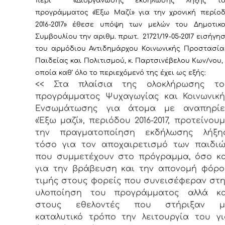
περί «Διοργάνωσης εκδήλωσης λήξης το
προγράμματος «Έξω Μαζί» για την χρονική περίο
2016-2017»
έθεσε υπόψη των μελών του Δημοτικ
Συμβουλίου την αριθμ. πρωτ.
21721
/1
9
-0
5
-201
7
εισήγη
του αρμόδιου Αντιδημάρχου Κοινωνικής Προστασία
Παιδείας και Πολιτισμού, κ. Παρτσινέβελου Κων/νου,
οποία καθ’ όλο το περιεχόμενό της έχει ως εξής:
<< Στα πλαίσια της ολοκλήρωσης το
προγράμματος Ψυχαγωγίας και Κοινωνική
Ενσωμάτωσης για άτομα με αναπηρίε
«Έξω μαζί», περιόδου 2016-2017, προτείνου
την πραγματοποίηση εκδήλωσης λήξης
τόσο για τον αποχαιρετισμό των παιδιώ
που συμμετέχουν στο πρόγραμμα, όσο κα
για την βράβευση και την απονομή φόρο
τιμής στους φορείς που συνεισέφεραν στη
υλοποίηση του προγράμματος αλλά κα
στους εθελοντές που στήριξαν μ
καταλυτικό τρόπο την λειτουργία του γι